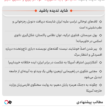
شاید ندیده باشید
لاف‌های توخالی ترامپ علیه ایران شایسته دریافت «نوبل رجزخوانی و
عقب‌نشینی» است
پول عربستان، فناوری ترکیه، توان نظامی پاکستان؛ شکل‌گیری ناتوی
اسلامی در خاورمیانه!
پیر شدن اصلاً خوشایند نیست؛ گفته‌های نویسنده «بازی تاج‌وتخت» درباره
افسردگی و انتظار مرگ
آشکارترین اعتراف آمریکا به شکست در برابر ایران؛ ایده خلاقانه خریداریم!
مجتبی شکوری در راهپیمایی اربعین؛ وقتی یک ویدئو به آیینه‌ای از جامعه
تبدیل می‌شود
چگونه به «جنگ هرمز» پایان دهیم؛ به روایت سخنگوی فارسی‌زبان وزارت
خارجه آمریکا
مطالب پیشنهادی