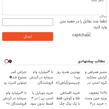
0
/
400
لطفا عدد مقابل را در جعبه متن
وارد کنید
ارسال
مطالب پیشنهادی
مسیر همراهی و
بهترین هدیه روز
تا 3میلیارد وام
جراحی کمر
گزارش عملکرد
مرد!
سرمایه در گردش
ممنوع شد⛔
گروه اسنپ در
چربیسوزگیاهی(خرید60%تخفیف
فروشندگان
میتونی کمرت رو
۱۴۰۴
در منزل درمان
70% تخفیف
خرید اقساطی
خرید موبایل با
تا 3میلیارد وام
کنی! 👈🏻
ویژه جین وست
طلا و گوشی فقط
اسنپ پی | در ۴
سرمایه در گردش
پرسش‌نامه
+ خرید در4
با یک برگ چک
قسط بدون سود
فروشندگان =>