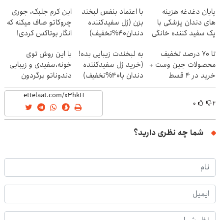
پایان دغدغه هزینه
با اعتماد بنفس لبخند
این کرم جلبک، جوری
های دندان پزشکی با
بزن (ژل سفیدکننده
چروکاتو صاف میکنه که
پک سفید کننده خانگی
دندان40%تخفیف)
انگار بوتاکس کردی!
(تخفیف ویژه)
تا 70 درصد تخفیف
به لبخندت زیبایی بده!
با این روش توی
محصولات جین وست +
(خرید ژل سفیدکننده
خونه،سفیدی و زیبایی
خرید در 4 قسط
دندان با40%تخفیف)
دندوناتو برگردون
(40%off)
۰
۲
شما چه نظری دارید؟