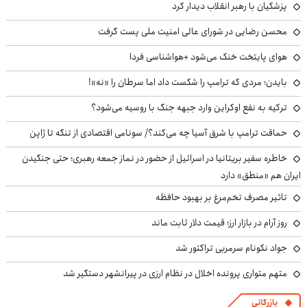
پزشکیان با رهبر انقلاب دیدار کرد
محسن رضایی در شورای عالی امنیت ملی پست گرفت
هوای پایتخت خنک می‌شود +هواشناسی فردا
بایدن؛ مردی که ترامپ را شکست داد اما سرطان را «نه»!
ترکیه به نفع اوکراین وارد جبهه جنگ با روسیه می‌شود؟
حماقت ترامپ با شرق آسیا چه می‌کند؟/ سونامی اقتصادی از تنگه تا ژاپن
خاطره سفیر بریتانیا در اسرائیل از حضور در نماز جمعه رهبری؛ حتی جنگیدن
ایران هم «منطق» دارد
تاثیر مصرف تخم‌مرغ بر بهبود حافظه
روز آرام در بازار ارز؛ قیمت دلار ثابت ماند
جواد نکونام سرمربی تراکتور شد
متهم متواری پرونده اخلال در نظام ارزی در پیرانشهر دستگیر شد
بازرگانی