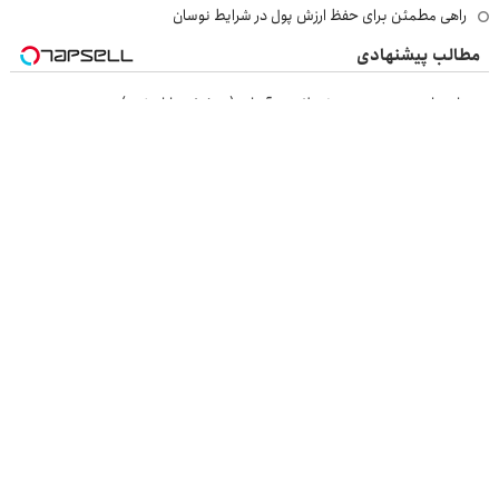
راهی مطمئن برای حفظ ارزش پول در شرایط نوسان
مطالب پیشنهادی
رونمایی از جدیدترین روش لاغری آسان (تخفیف تا امشب)
تا آخر شهریور12کیلو لاغر شو!
گردونه شانس بدون پوچ از PS5 تا آیفون17 و بیت کوین 🔥
بدون رژیم و ورزش کیلو کیلو وزن کم کنید(تخفیف تا امشب)
بازرسی جرثقیل
فرم ساز آنلاین
خرید مواد شیمیایی
امداد کرمان موتور
خرید یوسی
اقتصاد ایرانی
بهترین بروکر
ارز دیجیتال
بلیط اتوبوس
نسخه دسکتاپ