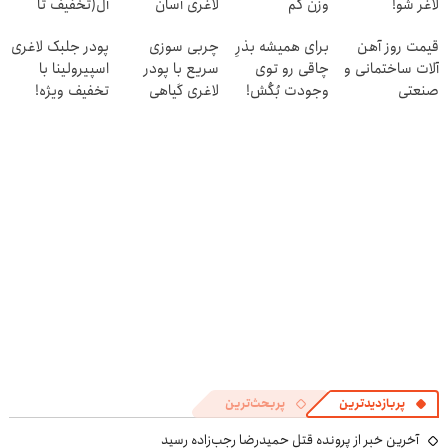
لاغر شو!
وزن کم
لاغری آسان
آل(تخفیف تا
کنید(تخفیف تا
(تخفیف تا
امشب)
قیمت روز آهن
برای همیشه بذرِ
چربی سوزی
پودر جلبک لاغری
امشب)
امشب)
آلات ساختمانی و
چاقی رو توی
سریع با پودر
اسپیرولینا با
صنعتی
وجودت بُکُش!
لاغری گیاهی
تخفیف ویژه!
قوی ترین
چربیسوز جهان
😊
پربازدیدترین
پربحث‌ترین
آخرین خبر از پرونده قتل حمیدرضا رجب‌زاده رسید