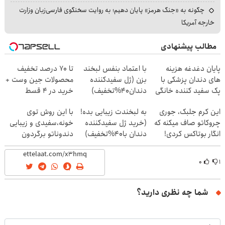
چگونه به «جنگ هرمز» پایان دهیم؛ به روایت سخنگوی فارسی‌زبان وزارت
خارجه آمریکا
مطالب پیشنهادی
پایان دغدغه هزینه
با اعتماد بنفس لبخند
تا 70 درصد تخفیف
های دندان پزشکی با
بزن (ژل سفیدکننده
محصولات جین وست +
پک سفید کننده خانگی
دندان40%تخفیف)
خرید در 4 قسط
این کرم جلبک، جوری
به لبخندت زیبایی بده!
با این روش توی
چروکاتو صاف میکنه که
(خرید ژل سفیدکننده
خونه،سفیدی و زیبایی
انگار بوتاکس کردی!
دندان با40%تخفیف)
دندوناتو برگردون
(تخفیف ویژه)
(40%off)
۰
۱
شما چه نظری دارید؟