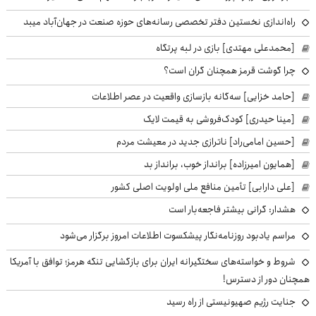
راه‌اندازی نخستین دفتر تخصصی رسانه‌های حوزه صنعت در جهان‌آباد میبد
[محمدعلی مهتدی] بازی در لبه پرتگاه
چرا گوشت قرمز همچنان گران است؟
[حامد خزایی] سه‌گانه بازسازی واقعیت در عصر اطلاعات
[مینا حیدری] کودک‌فروشی به قیمت لایک
[حسین امامی‌راد] ناترازی جدید در معیشت مردم
[همایون امیرزاده] برانداز خوب، برانداز بد
[علی دارابی] تأمین منافع ملی اولویت اصلی کشور
هشدار: گرانی بیشتر فاجعه‌بار است
مراسم یادبود روزنامه‌نگار پیشکسوت اطلاعات امروز برگزار می‌شود
شروط و خواسته‌های سختگیرانه ایران برای بازگشایی تنگه هرمز؛ توافق با آمریکا
همچنان دور از دسترس!
جنایت رژیم صهیونیستی از راه رسید