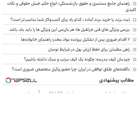
راهنمای جامع مستمری و حقوق بازنشستگی؛ انواع حکم، فیش حقوقی و نکات
کلیدی
ثبت برند یا خرید برند آماده : کدام راه برای کسب‌وکار شما مناسب‌تر است؟
بررسی ویژگی های فنی جرثقیل ها: هر بازرسی این ویژگی ها را باید بلد باشد
۷ اقدام ضروری پس از تشکیل پرونده مواد مخدر؛ راهنمای خانواده‌ها
راهی مطمئن برای حفظ ارزش پول در شرایط نوسان
چیدمان کیف مدرسه؛ چگونه یک کیف مرتب و سبک داشته باشیم؟
ناگفته‌های طلاق توافقی در ایران؛ چرا حضور وکیل متخصص ضروری است؟
مطالب پیشنهادی
ورود یک غول لوکس و هوشمند به ایران، IM LS9 رسماً رونمایی شد
بزرگترین، لوکس‌ترین و قوی‌ترین شاسی بلند EREV در در ایران رونمایی
شد
نیکاموتور برگ برنده جدیدش را رو کرد، IM LS9 رسماً وارد بازار ایران شد