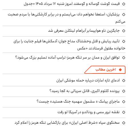
قیمت گوشت گوساله و گوسفند امروز شنبه ۱۷ مرداد ۱۴۰۵ +جدول
پزشکیان: استعفا نخواهم داد؛ می‌ایستم و در برابر کارشکنی‌ها با مردم صحبت
می‌کنم
جایگزین ناو هواپیمابر آبراهام لینکلن معرفی شد
تأیید ربایش و قتل وحشتناک مداح جوان؛ آدمکش‌ها فیلم جنایت را برای
خانواده مقتول فرستادند +عکس
توافق ایران و عمان بر سر تنگه هرمز؛ ترامپ آماده تسلیم بزرگ می‌شود؟
آخرین مطالب
ادعای تازه امارات درباره حمله موشکی ایران
پرونده کلثوم اکبری، قاتل سریالی به کجا رسید؟
ماجرای پیامک « مشمول سهمیه جنگ هستید» چیست؟
نقشه ترور مسی و رونالدو در آمریکا لو رفت
سخنگوی سپاه «شرط اصلی ایران» برای بازگشایی تنگه هرمز را اعلام کرد