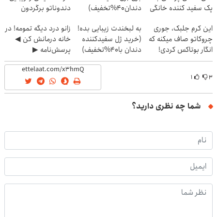
پک سفید کننده خانگی
دندان40%تخفیف)
دندوناتو برگردون
(40%off)
این کرم جلبک، جوری
به لبخندت زیبایی بده!
زانو درد دیگه تمومه! در
چروکاتو صاف میکنه که
(خرید ژل سفیدکننده
خانه درمانش کن ◀
انگار بوتاکس کردی!
دندان با40%تخفیف)
پرسش‌نامه ▶
(تخفیف ویژه)
۱
۳
شما چه نظری دارید؟