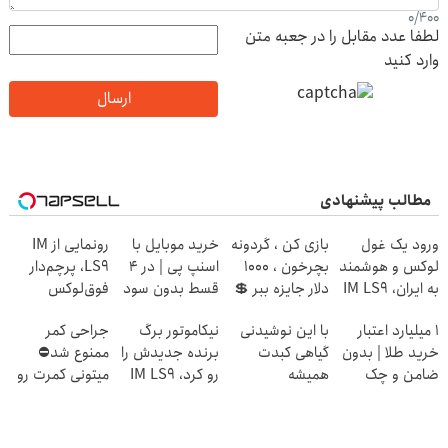
0
/
400
لطفا عدد مقابل را در جعبه متن
وارد کنید
ارسال
مطالب پیشنهادی
ورود یک غول
بازی کن ، گردونه
خرید موبایل با
رونمایی از IM
لوکس و هوشمند
بچرخون ، 1000
اسنپ پی | در ۴
LS9، پرچم‌دار
به ایران، IM LS9
دلار جایزه ببر 💲
قسط بدون سود
فوق‌لوکس
رسماً رونمایی
🤑💲
و کارمزد!
EREV وارد بازار
۱ میلیارد اعتبار
با این نوشیدنی
نیکاموتور برگ
جراحی کمر
شد
ایران شد
خرید طلا | بدون
گیاهی کبدت
برنده جدیدش را
ممنوع شد⛔
ضامن و چک
همیشه
رو کرد، IM LS9
میتونی کمرت رو
پرقدرته55%تخفیف
رسماً وارد بازار
در منزل درمان
ایران شد
کنی! 👈🏻
پرسش‌نامه