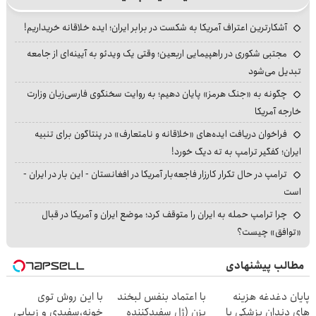
آشکارترین اعتراف آمریکا به شکست در برابر ایران؛ ایده خلاقانه خریداریم!
مجتبی شکوری در راهپیمایی اربعین؛ وقتی یک ویدئو به آیینه‌ای از جامعه
تبدیل می‌شود
چگونه به «جنگ هرمز» پایان دهیم؛ به روایت سخنگوی فارسی‌زبان وزارت
خارجه آمریکا
فراخوان دریافت ایده‌های «خلاقانه و نامتعارف» در پنتاگون برای تنبیه
ایران؛ کفگیر ترامپ به ته دیگ خورد!
ترامپ در حال تکرار کارزار فاجعه‌بار آمریکا در افغانستان - این بار در ایران -
است
چرا ترامپ حمله به ایران را متوقف کرد؛ موضع ایران و آمریکا در قبال
«توافق» چیست؟
مطالب پیشنهادی
پایان دغدغه هزینه
با اعتماد بنفس لبخند
با این روش توی
های دندان پزشکی با
بزن (ژل سفیدکننده
خونه،سفیدی و زیبایی