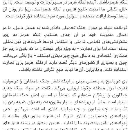
تنگه هرمز باشند. آینده تنگه هرمز در مسیر تجارت و توسعه است. با این
حال، نگرانی ما امنیت خلیج فارس و تنگه هرمز است، زیرا باز بودن آن
بارها توسط ایالات متحده و اسرائیل مورد سوءاستفاده قرار گرفته است.
فرمانده سپاه در دوران جنگ تحمیلی یادآور شد: به همین دلیل، ما در
اعمال مدیریت خود بر آن جدی هستیم. تنگه هرمز به روی
لشکرکشی‌های نظامی، ناامنی و استثمار توسط قدرت‌های بین‌المللی
بسته است، اما برای تجارت – به ویژه برای دوستان ما که یقین داریم جز
همکاری اقتصادی به دنبال هیچ چیز دیگری نیستند – باز باقی می‌ماند.
چین و بسیاری از کشورهای دیگر قصد دارند از تنگه هرمز برای تجارت
استفاده کنند، و بنابراین، آن‌ها نباید هیچ نگرانی داشته باشند.
وی در پاسخ به پرسشی مبنی بر اینکه نقش جنگ نامتقارن را در موازنه
قدرت امروز منطقه چگونه ارزیابی می‌کند، گفت: در سپاه سبک جدید
جنگاوری را پیشگام شده‌ایم که عمدتاً بر اساس اصل جنگ نامتقارن
استوار است. مثلاً از پهپادهای بسیار مقرون‌به‌صرفه برای ضربه زدن به
تأسیسات چندمیلیون و چندمیلیارد دلاری استفاده می‌کنیم. حتی
پهپادهای چندمیلیون دلاری آمریکا نیز قدرت مانور برای مقابله با
پهپادهای مقرون‌به‌صرفه ما را ندارند. همین منطق در زمینه قایق‌های
تندروی ایران صدق می‌کند. تاکتیک‌ها، عملیات‌ها، استراتژی و دکترین