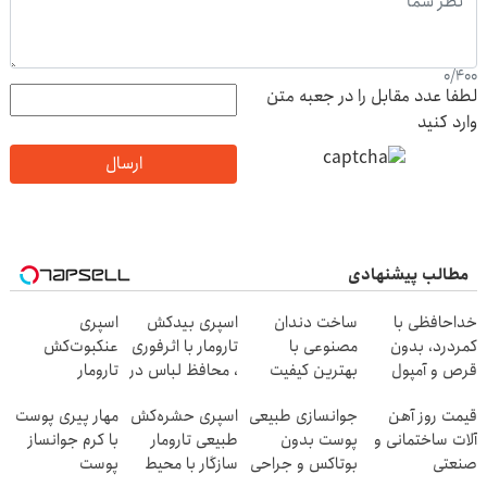
0
/
400
لطفا عدد مقابل را در جعبه متن
وارد کنید
ارسال
مطالب پیشنهادی
خداحافظی با
ساخت دندان
اسپری بیدکش
اسپری
کمردرد، بدون
مصنوعی با
تارومار با اثرفوری
عنکبوت‌‌کش
قرص و آمپول
بهترین کیفیت
، محافظ لباس در
تارومار
5% تخفیف
مقابل بید
ازبین‌برنده انواع
قیمت روز آهن
جوانسازی طبیعی
اسپری حشره‌کش
مهار پیری پوست
عنکبوت
آلات ساختمانی و
پوست بدون
طبیعی تارومار
با کرم جوانساز
صنعتی
بوتاکس و جراحی
سازگار با محیط
پوست