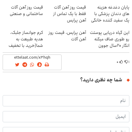
پایان دغدغه هزینه
قیمت روز آهن آلات
قیمت روز آهن آلات
های دندان پزشکی با
فقط با یک تماس از
ساختمانی و صنعتی
پک سفید کننده خانگی
آهن پرایس
این گیاه دریایی پوستت
آهن پرایس، قیمت روز
کرم جوانساز جلبک،
رو طوری صاف میکنه
آهن آلات
هدیه طبیعت به
انگار 20سال جوون
شما(خرید با تخفیف
شدی🔥
ویژه)
۰
۱
شما چه نظری دارید؟