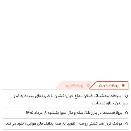
😳! خرید با
زیست و با
آلمانی(تخفیف
تخفیف ویژه
محافظت طبیعی
ویژه تا امشب)
پربازدیدترین
پربحث‌ترین
اعترافات وحشتناک قاتلان مداح جوان؛ کشتن با ضربه‌های متعدد چاقو و
سوزاندن جنازه در بیابان
پرواز قیمت‌ها در بازار طلا، سکه و دلار امروز یکشنبه ۱۸ مرداد ۱۴۰۵
موشک کروز ضد کشتی روسیه «تقریباً به همه پدافندهای هوایی» نفوذ می‌کند