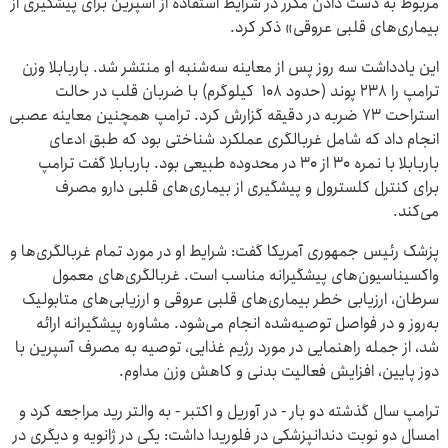
مربوط به دست دادن مکرر در شرایط استفاده از آسپرین برای پیشگیری از
بیماری‌های قلبی عروقی» ذکر کرد.
این یادداشت سه روز پس از معاینه سه‌شنبه او منتشر شد. باربابلا وزن
ترامپ را ۲۳۸ پوند (حدود ۱۰۸ کیلوگرم) با ضربان قلب در حالت
استراحت ۷۳ ضربه در دقیقه گزارش کرد. ترامپ همچنین معاینه عصبی
انجام داد که شامل غربالگری عملکرد شناختی بود که طبق ادعای
باربابلا با نمره ۳۰ از ۳۰ در محدوده طبیعی بود. باربابلا گفت ترامپ
برای کنترل کلسترول و پیشگیری از بیماری‌های قلبی دارو مصرف
می‌کند.
پزشک رئیس جمهوری آمریکا گفت: شرایط او در مورد تمام غربالگری‌ها و
واکسیناسیون‌های پیشگیرانه مناسب است. غربالگری‌های معمول
سرطان، ارزیابی خطر بیماری‌های قلبی عروقی و ارزیابی‌های متابولیک
به‌روز و در فواصل توصیه‌شده انجام می‌شود. مشاوره پیشگیرانه ارائه
شد، از جمله راهنمایی در مورد رژیم غذایی، توصیه به مصرف آسپرین با
دوز پایین، افزایش فعالیت بدنی و کاهش وزن مداوم.
ترامپ سال گذشته دو بار - در آوریل و اکتبر - به والتر رید مراجعه کرد و
امسال دو نوبت دندانپزشکی در فلوریدا داشت: یکی در ژانویه و دیگری در