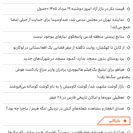
قیمت دلار در بازار آزاد امروز دوشنبه ۱۹ مرداد ۱۴۰۵ +جدول
نماینده تهران در مجلس مدعی شد: صداوسیما برای حمایت از جبلی امضا
جمع می‌کند!
منابع زیستی منطقه قدس پاسخگوی نیازهای موجود نیست
از کابل تا کهکشان؛ روایت ناگفته از سفر فضایی یک افغانستانی در لوکارنو
یزد روستای بدون مسجد ندارد؛ کمبود مسجد در شهرک‌های جدید
هیاهو برای تبلیغ یک فیلم هالیوودی؛ برادران وارنر سراغ پادکست هوش
مصنوعیِ سگ‌ها رفت!
بازار گوشت ملتهب شد/ گوشت گاومیش را به نام گوشت گوساله می‌فروشند
تعطیلی موزه‌ها و اماکن تاریخی فارس در ۲۸ صفر
صدای انفجار و مشاهده شعله‌های آتش در نزدیکی تنگه هرمز / ماجرا چه بود؟
بازرگانی
چرا ارزان‌ترین همیشه به‌صرفه‌ترین نیست؟ راهنمای خرید ساعتی که سال‌ها