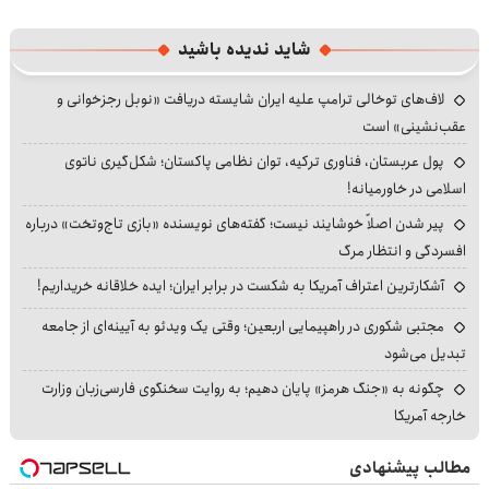
شاید ندیده باشید
لاف‌های توخالی ترامپ علیه ایران شایسته دریافت «نوبل رجزخوانی و
عقب‌نشینی» است
پول عربستان، فناوری ترکیه، توان نظامی پاکستان؛ شکل‌گیری ناتوی
اسلامی در خاورمیانه!
پیر شدن اصلاً خوشایند نیست؛ گفته‌های نویسنده «بازی تاج‌وتخت» درباره
افسردگی و انتظار مرگ
آشکارترین اعتراف آمریکا به شکست در برابر ایران؛ ایده خلاقانه خریداریم!
مجتبی شکوری در راهپیمایی اربعین؛ وقتی یک ویدئو به آیینه‌ای از جامعه
تبدیل می‌شود
چگونه به «جنگ هرمز» پایان دهیم؛ به روایت سخنگوی فارسی‌زبان وزارت
خارجه آمریکا
مطالب پیشنهادی