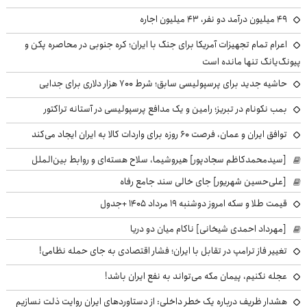
49 میلیون درآمد دو نفر، 43 میلیون اجاره
اعرام تمام تجهیزات آمریکا برای جنگ با ایران؛ کره جنوبی در محاصره پکن و
پیونگ‌یانگ تنها مانده است
حاشیه جدید برای پرسپولیسی سابق؛ شرط ۷۰۰ هزار دلاری برای جدایی
بمب نکونام در تبریز؛ رامین و یک مدافع پرسپولیسی در آستانه تراکتور
توافق ایران و عمان، فرصت ۶۰ روزه برای واردات کالا به ایران ایجاد می‌کند
[سیدمحمدکاظم سجادپور] هیروشیما، سلاح هسته‌ای و روابط بین‌الملل
[علی‌حسین شهریور] جای خالی سند جامع رفاه
قیمت طلا و سکه امروز دوشنبه ۱۹ مرداد ۱۴۰۵ +جدول
[مهرداد احمدی شیخانی] ناکام میان دو دریا
تغییر فاز ترامپ در تقابل با ایران؛ فشار اقتصادی به جای حمله نظامی!
عجله نکنیم، پیمان مکه می‌تواند به نفع ایران باشد!
هشدار ظریف درباره یک خطر داخلی: از دستاوردهای ایران روایت ذلت نسازیم