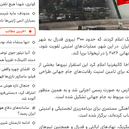
کوثری: شهدا هیچ تلفن 
مدودف: مایه شرمسا
بمباران اتمی ژاپنی‌ها نام
آخرین مطالب
ورزش سه نوشت: مقام‌های ایالت باخا کالیفرنیای مکزیک اعلام کردند که حدود ۳۰۰ نیروی فدرال به شهر
تنها منشاء شاد بو
ایران در این شهر، عملیات‌های امنیتی تقویت شود،
رپا کند.
آنیا تیلور-جوی توضی
«متد اکتینگ» تقریباً 
ا کالیفرنیا اعلام کرد این استقرار نیروها بخشی از
افشای چهره واقعی «
که برای تامین امنیت رقابت‌های جام جهانی طراحی
فیلم؛ ماساژور نازی‌ها قه
جنجال تازه هوش مصن
 مارس به صورت رسمی اجرایی شد و به همین منظور
اعتراف کرد: «بستنی‌ف
ت مربوط به جام جهانی تشکیل شده است.
آلوده شد
سامانه‌های دفاع هو
نگی مستمری برای برنامه‌ریزی لجستیکی و امنیتی
ایران رسید؟
اب کرده‌اند، برگزار شده است.
ادامه تابستان شیرین
مکزیک، نهادهای ایالتی و فدرال و همچنین تیم‌های