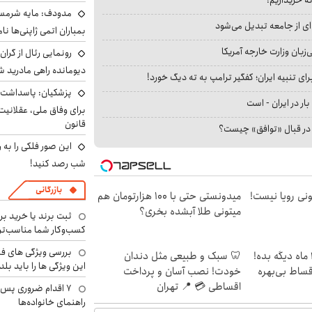
مدودف: مایه شرمسا
ای از جامعه تبدیل می‌شود
بمباران اتمی ژاپنی‌ها نام
بان وزارت خارجه آمریکا
رونمایی رئال از گرا
دیومانده راهی مادرید ش
ای تنبیه ایران؛ کفگیر ترامپ به ته دیگ خورد!
پزشکیان: پاسداشت 
بار در ایران - است
برای وفاق ملی، عقلانیت
قانون
ا در قبال «توافق» چیست؟
این صور فلکی را به ر
شب رصد کنید!
بازرگانی
هی 800 میلیونی رویا نیست!
میدونستی حتی با ۱۰۰ هزارتومان هم
میتونی طلا آبشده بخری؟
ثبت برند یا خرید برن
کسب‌وکار شما مناسب‌ت
بررسی ویژگی های فن
الان طلا بخر پولشو 4 ماه دیگه بده!
🦷 سبک و طبیعی مثل دندان
این ویژگی ها را باید بلد
اقساط بی‌بهره
خودت! نصب آسان و پرداخت
اقساطی 💳 📍 تهران
۷ اقدام ضروری پس 
راهنمای خانواده‌ها