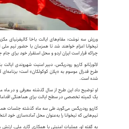
تیخوانا اعزام خواهند شد تا همزمان با حضور تیم ملی 
چراکه قرار است ایران اردو و محل استقرار خود برای جام جهانی ۲۰۲۶ را در تیخوانا ب
لائورئانو کاریو رودریگس، دبیر امنیت شهروندی ایالت باخ
طرح فدرال موسوم به «پلان کوکولکان» است؛ برنامه‌ای 
شده است.
او توضیح داد این طرح از سال گذشته معرفی و در ماه
یک کمیته تخصصی در سطح ایالت برای هماهنگی اقداما
کاریو رودریگس می‌گوید طی سه ماه گذشته جلسات هماه
تیم‌هایی که تیخوانا را به‌عنوان محل آماده‌سازی خود انتخ
به گفته او، عملیات امنیتی با همکاری گارد ملی، ارتش 