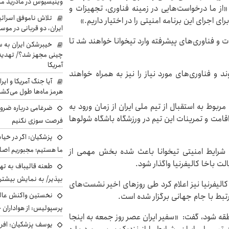
وینیسیوس در مادرید م
از ما درخواست‌هایی در زمینه فناوری، تجهیزات و
تلاش ناموفق اسرائی
ای اجرای این برنامه امنیتی را در اختیار داریم.»
ایران، دو قربانی در موس
ت و فناوری‌های پیشرفته وارد تیخوانا خواهند شد تا
خیبرشکن ایران به س
چینی مجهز شد؟/ تهدید 
آمریکا
انا اعزام می‌شوند و فناوری‌های مورد نیاز را نیز به همراه خواهند
آیا جنگ آمریکا و ای
هرمز ماه‌ها طول می‌کش
بوط به استقبال از تیم ملی ایران از زمان ورود به
ضرغامی درباره ضرور
امت و تمرینات این تیم در ورزشگاه باشگاه شولوها
فرصت سوزی نکنیم
پزشکیان: اگر در خی
ما هستیم؛ مجبوریم اصلا
ه شرایط امنیتی تیخوانا باعث شده بخش مهمی از
لت باخا کالیفرنیا واگذار شود.
طعنه قالیباف به ته
بپذیر/ به نمایش بیشتری
ا کالیفرنیا نیز اعلام کرد طی روزهای اخیر نشست‌های
نخستین واکنش عالی
تبط با جام جهانی برگزار شده است.
پرسپولیس: از هواداران 
منطقه شود، گفت: «سفیر ایران عصر روز جمعه به اینجا
یوسف پزشکیان: افرا