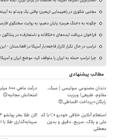
مجتبی شکوری در راهپیمایی اربعین؛ وقتی یک ویدئو به آیینه‌
چگونه به «جنگ هرمز» پایان دهیم؛ به روایت سخنگوی فارسی‌ز
فراخوان دریافت ایده‌های «خلاقانه و نامتعارف» در پنتاگون بر
ترامپ در حال تکرار کارزار فاجعه‌بار آمریکا در افغانستان - این 
چرا ترامپ حمله به ایران را متوقف کرد؛ موضع ایران و آمریک
مطالب پیشنهادی
دندان مصنوعی سوئیسی | سبک،
درآمد ما
مقاوم، طبیعی! ویزیت
امتحانش مجانیه😉
رایگان+پرداخت اقساطی😍
استعلام آنلاین خلافی خودرو 👈با کد
ملی و پلاک، سریع، دقیق و بدون
سرمایه‌گذاری طلا با 
معطلی