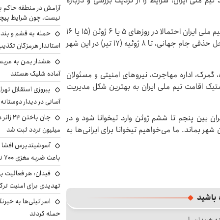
تیم ملی ایران، شرایط را از نزدیک بررسی و درباره
آرامش در منطقه حاکم ب
نیست، چون شرایط پیچ
خوان خوزه پون مندز، دبیرکل دولت ایالتی نیز اعلام کرد تیم ملی ایران احتمالا در روزهای ۵ یا ۶ ژوئن (۱۵ یا ۱۶
حمله به قشم و بند
خرداد) وارد تیخوانا خواهد شد و در صورت صعود به مراحل حذفی جام جهانی، تا ۸ ژوئیه (۱۷ تیر) در این شهر
استاندار هرمزگان تکذی
هشدار یمن به عربس
آماده شلیک هستند
 گمرک، اداره مهاجرت، نیروهای امنیتی و مسئولان
ستیک اقامت تیم ملی ایران به بهترین شکل مدیریت
پیروزی استقلال تهر
آسانی در دیدار دوستانه
ان بین پنجم تا ششم ژوئن وارد تیخوانا شود و در
ر بماند. ما می‌خواهیم تیخوانا برای ایرانی‌ها به
میلیون تردد ثبت شد
آسوشیتدپرس افشا ک
باعث ضربه مغزی ۷۰۰ نظامی آمریکایی شد
فیدان: هر فعالیت بی
تهدیدی برای امنیت ترک
 باشید
اسرائیلی‌ها به خبرنگ
حمله کردند
نه خریداریم!