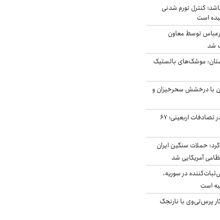
اشد؛ کنترل تورم شدنی
یده است
رعباس توسط معاون
ب شد
تان: موشک‌های بالستیک
ان با درخشش سحرخیزان و
جان باختن ۲۴ زائر در تصادفات اربعینی؛ ۶۷
رد: حملات سنگین ایران
‌ثبات‌کننده در سوریه،
یه است
ار پرس‌تی‌وی با نارنجک