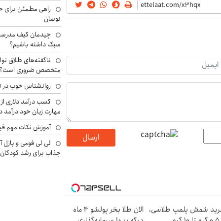
راهی مطمئن برای ح
نوسان
چیدمان کیف مدرسه؛
سبک داشته باشیم؟
ناگفته‌های طلاق توا
متخصص ضروری است؟
روانشناس خوب در ت
کسب درآمد دلاری از 
مهارت زبان خود درآمد د
آموزش نکات مهم قبل 
ارسال
لی لی فومی و پازل آ
جذاب برای رشد کودکان
ید شمش پلمپ طلاسی،
الان طلا بخر پولشو 4 ماه
۱ گرم
دیگه بده! سرمایه‌گذاری