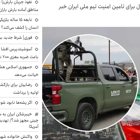
نفوذ جریان بارش‌زا ب
ل برای تامین امنیت تیم ملی ایران خبر
مناطق آماده بارش باران
نابغه ۱۵ ساله 
انسان را کشف می‌کند؟
فوری| شرط جدید برا
آسوشیتدپرس افشا ک
باعث ضربه مغزی ۷۰۰ نظامی آمریکایی شد
جمهوری اسلامی هشد
خیانت می‌دهد
رضاییان برای بازگش
اولیه را برداشت
اگر پشه‌ها نابود شو
خیبرشکن ایران به س
چینی مجهز شد؟/ تهدید 
آمریکا
واکنش خانواده شهید 