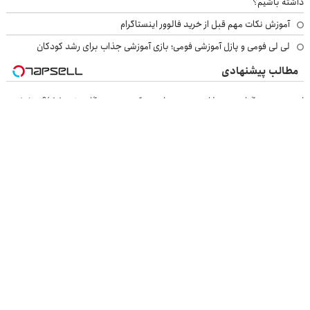
داشته باشیم؟
آموزش نکات مهم قبل از خرید فالوور اینستاگرام
لی لی فومی و پازل آموزشی فومی؛ بازی آموزشی جذاب برای رشد کودکان
مطالب پیشنهادی
این معجون گیاهی نمیذاره چربی ها روی کبدت موندگار بشن55%تخفیف
۱ میلیارد اعتبار خرید طلا | بدون ضامن و چک
با زاپیامکس، به راحتی درد زانو را درمان کنید!
خرید موبایل با اسنپ پی | در ۴ قسط بدون سود و کارمزد!
بازرسی جرثقیل
فرم ساز آنلاین
خرید مواد شیمیایی
امداد کرمان موتور
خرید یوسی
اقتصاد ایرانی
بهترین بروکر
ارز دیجیتال
بلیط اتوبوس
نسخه دسکتاپ