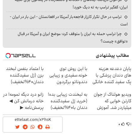
ایران؛ کفگیر ترامپ به ته دیگ خورد!
ترامپ در حال تکرار کارزار فاجعه‌بار آمریکا در افغانستان - این بار در ایران -
است
چرا ترامپ حمله به ایران را متوقف کرد؛ موضع ایران و آمریکا در قبال
«توافق» چیست؟
مطالب پیشنهادی
پایان دغدغه هزینه
با این روش توی
با اعتماد بنفس لبخند
های دندان پزشکی با
خونه،سفیدی و زیبایی
بزن (ژل سفیدکننده
پک سفید کننده خانگی
دندوناتو برگردون
دندان40%تخفیف)
(40%off)
ویدیو هولناک از جوان
به لبخندت زیبایی بده!
زانو درد دیگه تمومه! در
کارتن خوابی که
(خرید ژل سفیدکننده
خانه درمانش کن ◀
میلیاردر شد. آموزش
دندان با40%تخفیف)
پرسش‌نامه ▶
رایگان
۰
۱