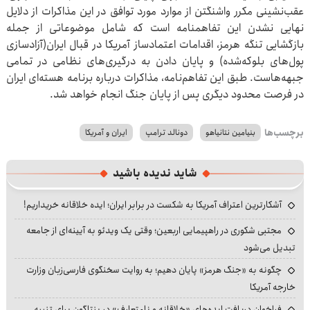
عقب‌نشینی مکرر واشنگتن از موارد مورد توافق در این مذاکرات از دلایل
نهایی نشدن این تفاهمنامه است که شامل موضوعاتی از جمله
بازگشایی تنگه هرمز، اقدامات اعتمادساز آمریکا در قبال ایران(آزادسازی
پول‌های بلوکه‌شده) و پایان دادن به درگیری‌های نظامی در تمامی
جبهه‌هاست. طبق این تفاهم‌نامه، مذاکرات درباره برنامه هسته‌ای ایران
در فرصت محدود دیگری پس از پایان جنگ انجام خواهد شد.
برچسب‌ها
بنیامین نتانیاهو
دونالد ترامپ
ایران و آمریکا
شاید ندیده باشید
آشکارترین اعتراف آمریکا به شکست در برابر ایران؛ ایده خلاقانه خریداریم!
مجتبی شکوری در راهپیمایی اربعین؛ وقتی یک ویدئو به آیینه‌ای از جامعه
تبدیل می‌شود
چگونه به «جنگ هرمز» پایان دهیم؛ به روایت سخنگوی فارسی‌زبان وزارت
خارجه آمریکا
فراخوان دریافت ایده‌های «خلاقانه و نامتعارف» در پنتاگون برای تنبیه