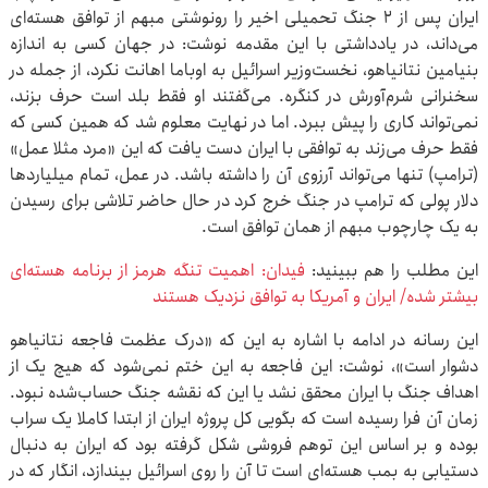
ایران پس از ۲ جنگ تحمیلی اخیر را رونوشتی مبهم از توافق هسته‌ای
می‌داند، در یادداشتی با این مقدمه نوشت: در جهان کسی به اندازه
بنیامین نتانیاهو، نخست‌وزیر اسرائیل به اوباما اهانت نکرد، از جمله در
سخنرانی شرم‌آورش در کنگره. می‌گفتند او فقط بلد است حرف بزند،
نمی‌تواند کاری را پیش ببرد. اما در نهایت معلوم شد که همین کسی که
فقط حرف می‌زند به توافقی با ایران دست یافت که این «مرد مثلا عمل»
(ترامپ) تنها می‌تواند آرزوی آن را داشته باشد. در عمل، تمام میلیاردها
دلار پولی که ترامپ در جنگ خرج کرد در حال حاضر تلاشی برای رسیدن
به یک چارچوب مبهم از همان توافق است.
این مطلب را هم ببینید:
فیدان: اهمیت تنگه هرمز از برنامه هسته‌ای
بیشتر شده/ ایران و آمریکا به توافق نزدیک هستند
این رسانه در ادامه با اشاره به این که «درک عظمت فاجعه نتانیاهو
دشوار است»، نوشت: این فاجعه به این ختم نمی‌شود که هیچ یک از
اهداف جنگ با ایران محقق نشد یا این که نقشه جنگ حساب‌شده نبود.
زمان آن فرا رسیده است که بگویی کل پروژه ایران از ابتدا کاملا یک سراب
بوده و بر اساس این توهم فروشی شکل گرفته بود که ایران به دنبال
دستیابی به بمب هسته‌ای است تا آن را روی اسرائیل بیندازد، انگار که در