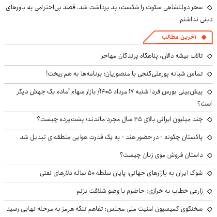
سحر دولتشاهی سکوت را شکست: بد برداشت شد، قصد بی‌احترامی به باورهای
دینی نداشتم
آخرین مطالب
تالاب بیشه دالان، پناهگاه پرندگان مهاجر
تماس شبانه پورعلی‌گنجی با منصوریان؛ برنامه‌ها به هم ریخت!
پیش‌بینی بورس فردا شنبه ۱۷ مرداد ۱۴۰۵/ بازار سهام آماده یک جهش دیگر
است؟
چند میلیون ایرانی بالای ۴۵ سال مجرد ماندند؛ پشت‌پرده چیست؟
پاکستان چگونه - در حضور هند - به یک قدرت هوایی منطقه‌ای تبدیل شد
داستان فروش موی زنان چیست؟
شوک ایران به بازارهای جهانی؛ پایان سلطه ۵۰ ساله دلارهای نفتی
زارعی خطاب به خرازی: حاضرم با وضو شلاقت بزنم
سخنگوی کمیسیون امنیت ملی مجلس: تفاهم تنگه هرمز به مرحله نهایی رسید