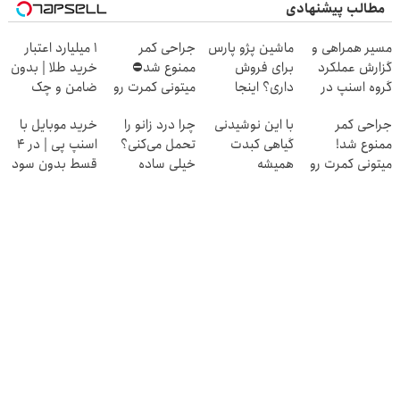
مطالب پیشنهادی
مسیر همراهی و
ماشین پژو پارس
جراحی کمر
۱ میلیارد اعتبار
گزارش عملکرد
برای فروش
ممنوع شد⛔
خرید طلا | بدون
گروه اسنپ در
داری؟ اینجا
میتونی کمرت رو
ضامن و چک
۱۴۰۴
سریع بفروشش
در منزل درمان
جراحی کمر
با این نوشیدنی
چرا درد زانو را
خرید موبایل با
کنی! 👈🏻
ممنوع شد!
گیاهی کبدت
تحمل می‌کنی؟
اسنپ پی | در ۴
پرسش‌نامه
میتونی کمرت رو
همیشه
خیلی ساده
قسط بدون سود
در منزل درمان
پرقدرته55%تخفیف
درمنزل درمانش
و کارمزد!
کنی!
کن
((پرسش‌نامه))