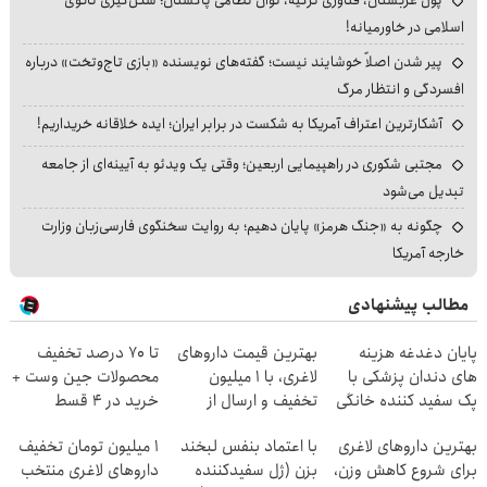
پول عربستان، فناوری ترکیه، توان نظامی پاکستان؛ شکل‌گیری ناتوی
اسلامی در خاورمیانه!
پیر شدن اصلاً خوشایند نیست؛ گفته‌های نویسنده «بازی تاج‌وتخت» درباره
افسردگی و انتظار مرگ
آشکارترین اعتراف آمریکا به شکست در برابر ایران؛ ایده خلاقانه خریداریم!
مجتبی شکوری در راهپیمایی اربعین؛ وقتی یک ویدئو به آیینه‌ای از جامعه
تبدیل می‌شود
چگونه به «جنگ هرمز» پایان دهیم؛ به روایت سخنگوی فارسی‌زبان وزارت
خارجه آمریکا
مطالب پیشنهادی
پایان دغدغه هزینه
بهترین قیمت داروهای
تا 70 درصد تخفیف
های دندان پزشکی با
لاغری، با ۱ میلیون
محصولات جین وست +
پک سفید کننده خانگی
تخفیف و ارسال از
خرید در 4 قسط
داروخانه‌
بهترین داروهای لاغری
با اعتماد بنفس لبخند
۱ میلیون تومان تخفیف
برای شروع کاهش وزن،
بزن (ژل سفیدکننده
داروهای لاغری منتخب