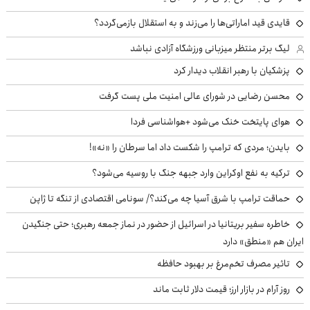
قایدی قید اماراتی‌ها را می‌زند و به استقلال بازمی‌گردد؟
لیگ برتر منتظر میزبانی ورزشگاه آزادی نباشد
پزشکیان با رهبر انقلاب دیدار کرد
محسن رضایی در شورای عالی امنیت ملی پست گرفت
هوای پایتخت خنک می‌شود +هواشناسی فردا
بایدن؛ مردی که ترامپ را شکست داد اما سرطان را «نه»!
ترکیه به نفع اوکراین وارد جبهه جنگ با روسیه می‌شود؟
حماقت ترامپ با شرق آسیا چه می‌کند؟/ سونامی اقتصادی از تنگه تا ژاپن
خاطره سفیر بریتانیا در اسرائیل از حضور در نماز جمعه رهبری؛ حتی جنگیدن
ایران هم «منطق» دارد
تاثیر مصرف تخم‌مرغ بر بهبود حافظه
روز آرام در بازار ارز؛ قیمت دلار ثابت ماند