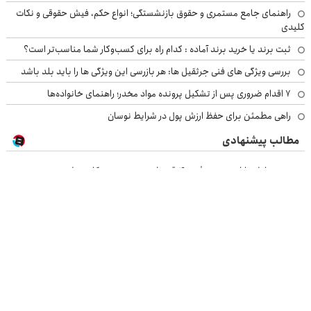
راهنمای جامع مستمری و حقوق بازنشستگی؛ انواع حکم، فیش حقوقی و نکات
کلیدی
ثبت برند یا خرید برند آماده : کدام راه برای کسب‌وکار شما مناسب‌تر است؟
بررسی ویژگی های فنی جرثقیل ها: هر بازرسی این ویژگی ها را باید بلد باشد
۷ اقدام ضروری پس از تشکیل پرونده مواد مخدر؛ راهنمای خانواده‌ها
راهی مطمئن برای حفظ ارزش پول در شرایط نوسان
مطالب پیشنهادی
خرید موبایل با اسنپ پی | در ۴ قسط بدون سود و کارمزد!
تا 70 درصد تخفیف محصولات جین وست + خرید در 4 قسط
گردونه شانس بدون پوچ از PS5 تا آیفون17 و بیت کوین 🔥
با موهای کم‌پشت کنار نیا⛔️❌ مشاوره رایگان کاشت مو بگیر
بازرسی جرثقیل
فرم ساز آنلاین
خرید مواد شیمیایی
امداد کرمان موتور
خرید یوسی
اقتصاد ایرانی
بهترین بروکر
ارز دیجیتال
بلیط اتوبوس