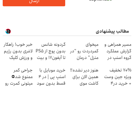
ارسال
مطالب پیشنهادی
مسیر همراهی و
میخوای
گردونه شانس
خبر خوب! راهکار
گزارش عملکرد
کمردردت رو "در
بدون پوچ از PS5
لاغری بدون رژیم
گروه اسنپ در
منزل" درمان
تا آیفون17 و بیت
و ورزش کلیک
۱۴۰۴
کنی؟ (◂فیلم +
کوین 🔥
جهت ثبت
70% تخفیف
هنوز دیر نشده‼️
خرید موبایل با
جراحی کمر
◂پرسش‌نامه)
سفارش با
ویژه جین وست
همین الان برای
اسنپ پی | در ۴
ممنوع شد⛔
تخفیف
+ خرید در4
کاشت موی
قسط بدون سود
میتونی کمرت رو
قسطه
طبیعی اقدام کن!
و کارمزد!
در منزل درمان
کنی! 👈🏻
پرسش‌نامه