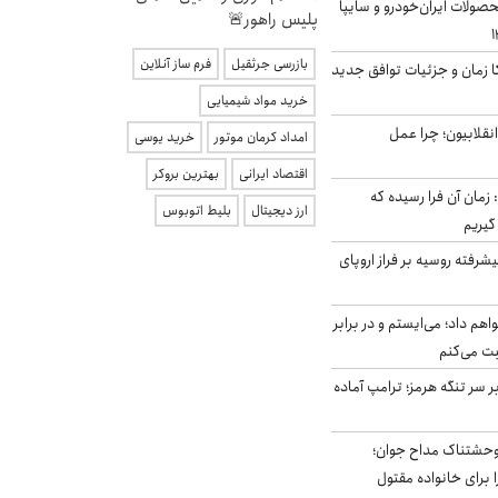
ولات ایران‌خودرو و سایپا
پلیس راهور🚨
بازرسی جرثقیل
فرم ساز آنلاین
کا زمان و جزئیات توافق جدید
خرید مواد شیمیایی
انقلابیون؛ چرا عمل
امداد کرمان موتور
خرید یوسی
اقتصاد ایرانی
بهترین بروکر
 زمان آن فرا رسیده که
ارز دیجیتال
بلیط اتوبوس
گیریم
گنده پیشرفته روسیه بر فراز اروپای
هم داد؛ می‌ایستم و در برابر
بت می‌کنم
ر سر تنگه هرمز؛ ترامپ آماده
وحشتناک مداح جوان؛
 برای خانواده مقتول