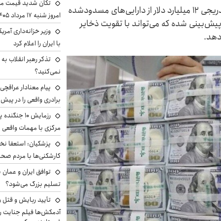
تکان شدید قیمت محص
در پیش‌نویس تفاهم‌نامه پایان جنگ، آزادسازی تدریجی ۱۲ میلیارد دلار از دارایی‌های مسدودشده
امروز شنبه ۱۷ مرداد ۱۴۰۵
پیش‌بینی شده که می‌تواند با تقویت ذخایر
وزیر خزانه‌داری آمری
دهد.
با ایران را اعلام کرد
تذکر رهبر انقلاب به 
نمی‌کنید؟
پیام معنادار عراقچی:
برادری واقعی را در پیش 
رزمایش ۱۰ جن
مرکزی با مهمات واقعی
پزشکیان: استعفا نخوا
کارشکنی‌ها با مردم صح
توافق ایران و عمان ب
تسلیم بزرگ می‌شود؟
تأیید ربایش و قتل 
آدمکش‌ها فیلم جنایت را