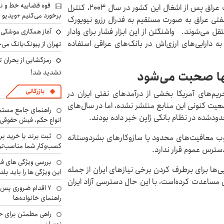
قوه قضاییه خط و نش
ایالات متحده آمریکا در چارچوب توافقنامه تشکیل دولت عراق پس از اشغال این کشور در سال ۲۰۰۳، کنترل
برخورد می‌کنیم +ویدیو
فتی عراق به صورت مستقیم به فدرال رزرو نیویورک
ل می‌شوند. واشنگتن از این ابزار فشار برای وادار
آغاز همکاری موشکی ا
ه دارایی‌های ارزی‌اش در بانک‌های عراقی استفاده
تهران از پیونگ‌یانگ می‌
رمزگشایی از بحران ت
تشدید شد!
آنها صحبت می‌شود
بازرگانی
یم‌های آمریکا بخشی از درآمدهای نفتی ایران در
عیت کنونی این منابع منتشر نشده، اما در سال‌های
راهنمای جامع مستم
دودشده در نظام بانکی ژاپن خبر داده بودند.
انواع حکم، فیش حقوقی 
ثبت برند یا خرید برن
وب معافیت‌های محدود یا سازوکارهای بشردوستانه
کسب‌وکار شما مناسب‌ت
سترس عموم قرار ندارد.
بررسی ویژگی های فن
ایی‌ها برای برطرف کردن برخی نیازهای ایران از جمله
این ویژگی ها را باید بلد
مساعدت کرده‌است، با این حال دسترسی آزاد ایران
۷ اقدام ضروری پس 
راهنمای خانواده‌ها
راهی مطمئن برای ح