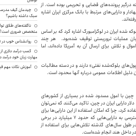
نوسان
ته درگیر پرونده‌های قضایی و تحریمی بوده است. از
چیدمان کیف مدرسه؛
دار و دارایی‌های مرتبط با بانک مرکزی ایران اشاره
سبک داشته باشیم؟
ته‌اند.
ناگفته‌های طلاق توا
ه ۱.۶ میلیارد دلار دارایی بلوکه شده ایران در لوگزامبورگ اشاره کرد که بر اساس
متخصص ضروری است؟
انیان عملیات تروریستی توقیف شده‌بود. هر چند
روانشناس خوب در ت
وال و تلاش برای ارسال آن به آمریکا داده‌اند، اما
کسب درآمد دلاری از 
مهارت زبان خود درآمد د
«پول‌های بلوکه‌شده نفتی» دارند و در دسته مطالبات
آموزش نکات مهم قبل 
ین دلیل اطلاعات عمومی درباره آنها محدود است.
 و چین با امول مسدود شده در بسیاری از کشورهای
لار دارایی ایران در چین، تاکید می‌کنند که نمی‌توان
ه کرد، چرا که امکان استفاده از این دارایی‌ها برای
تامین نیازهای کشور وجود دارد. در هند مشکلات دسترسی به دارایی‌هایی که حدود ۷ میلیارد در برخی
ر طول سال‌های گذشته تلاش‌هایی برای استفاده از
 در داخل هند انجام شده‌است.