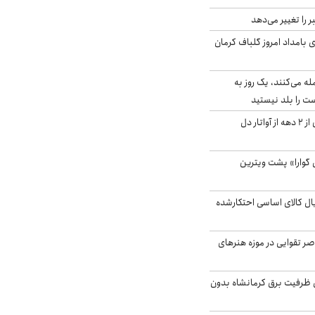
را تغییر می‌دهد
 ۴.۶ ریشتری بامداد امروز گلباف کرمان
له می‌کنند، یک روز به
ت را بلد نیستید
آیا جیمز کامرون پس از ۲ دهه از آواتار دل
گوارا» پشت ویترین
یارد ریال کالای اساسی احتکارشده
ر تقوایی در موزه هنرهای
۳ مگاواتی ظرفیت برق کرمانشاه بدون