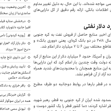
مواجه شده‌اند. با این حال، به دلیل تغییر مداوم
آخرین وضعیت پروند
طلاعات بانکی، ارائه رقم دقیق از کل دارایی‌های
ساعدی‌نیا از زبان سخنگ
درخشش ستاره فیلم ف
افیرا جایزه «لئوپارد کلاب
های اخیر، منابع حاصل از فروش نفت به کره جنوبی
[روزبه کردونی] نامی
است. این پول‌ها پس از بازگشت تحریم‌های آمریکا در سال ۲۰۱۸ در دو بانک کره‌ای، یعنی «ووری بانک» و
دلار بازا
۷ میلیارد دلار اعلام شد.
+نرخ امروز ۱۷ مرداد
در سال ۲۰۲۳ و در چارچوب توافق تبادل زندانیان میان ایران و آمریکا، حدود ۶ میلیارد دلار از این منابع از کره
این داروی تلخ چاره
دولت وقت چندین بار اعلام کرد که این دارایی‌ها
تأیید ربایش و قتل 
 به این منابع همچنان با محدودیت‌های شدید همراه
آدمکش‌ها فیلم جنایت را
ه آزاد از آن فراهم نشد.
فرستادند +عکس
 در قطر بارها در روابط دوجانبه دو طرف مطرح
باقر خرازی به دادگا
گزارش خبرنگار بی‌بی‌
‌های مسدود شده ایران از کره جنوبی به قطر، رهبر شهید
همه در ایران سوگوار ک
قطر اشاره کردند: «ما کشور قطر را یک کشور دوست و
لیونل مسی خداحافظ