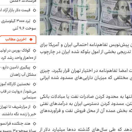
فرستادند +عکس
قیمت دلار بازار آزاد امروز شنب
سوخت ۹.۶ تُنی
آخرین مطالب
یش‌نویس تفاهم‌نامه احتمالی ایران و آمریکا برای
کولاک بورس در اول
 تدریجی بخشی از امول بلوکه شده ایران در چارچوب
از ۱۰۰هزار واحد رشد کرد
پیگیری تامین دارو، 
امضا تفاهم‌نامه در اختیار تهران قرار بگیرد، چیزی
مشکل آب زاهدان
شورهای مختلفی که میزبان دارایی‌های مسدود شده ایرانی
نخستین کارگاه آموزش
می‌شود/ «روایت در قاب
تنها به محدود کردن صادرات نفت یا مبادلات بانکی
سینمایی
نگتن، مسدود کردن دسترسی ایران به درآمدهای نفتی
از مزارشریف تا تهران
ی که بخش عمده آن از محل فروش نفت و فرآورده‌های
خبر را زنده نگه داشتند
هند جنگنده فرانسوی ر
هد که طی سال‌های گذشته ده‌ها میلیارد دلار از
سراغ سوخو-30 روسیه می‌رود