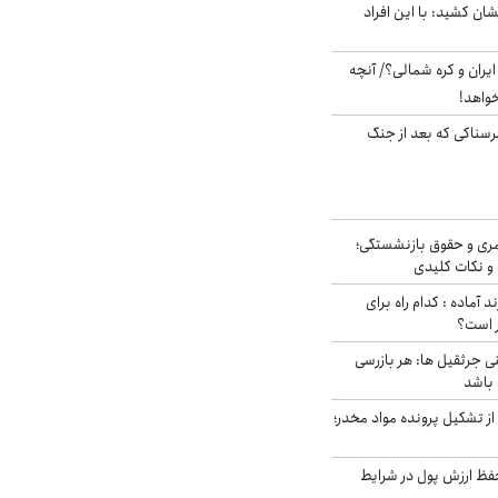
ان کشید: با این افراد
یران و کره شمالی؟/ آنچه
خواهد!
رسناکی که بعد از جنگ
ری و حقوق بازنشستگی؛
و نکات کلیدی
د آماده : کدام راه برای
ر است؟
ی جرثقیل ها: هر بازرسی
 باشد
از تشکیل پرونده مواد مخدر؛
فظ ارزش پول در شرایط