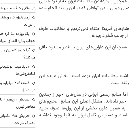
همچون بازگرداندن مطالبات ایران که از کره جنوبی
اصلی عملی شدن توافقی که در این زمینه انجام شده
وقتی جنگ، مسیر خبر 
زمین‌لرزه
را لرزاند
شارهای آمریکا اعتناء نمی‌کردیم و مطالبات طرف
یک روز به مذاکره حم
 از جانب قطر داریم.»
حجاب زنان؛ الفبای سیاس
مچنان این دارایی‌های ایران در قطر مسدود باقی
می‌کند؟
«دینامیت، نوشیدنی 
کتابفروشی‌ها
نباشت مطالبات ایران بوده است. بخش عمده این
رفته است.
کشف ۲۰۶ میل
در اردبیل
اما منابع رسمی ایرانی در سال‌های اخیر از چندین
نمایش «اربعین» ناص
ی خبر داده‌اند. مشکل اصلی این منابع، تحریم‌های
معاصر تهران
ست. به همین دلیل بخشی از این پول‌ها صرف خرید
است و دسترسی کامل ایران به آنها وجود نداشته
افزایش ۰۰
مصرف سوخت