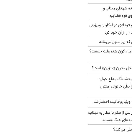
ه شهدای میناب و
وی قوه قضاییه
رهادی در لوکارنو؛ ویرژینی
» را از آن خود کرد
 که زیر ستون می‌ماند
ر آزاد ۲هزار تومان گران شد؛ علت چیست؟
 حل بحران «بنزین» است؟
وحشتناک مداح جوان؛
 برای خانواده مقتول
ه ویژه روحانیت احضار شد
سی از سفر با قطار به میناب؛
شته‌های جنگ هستند
ی می‌کند؟