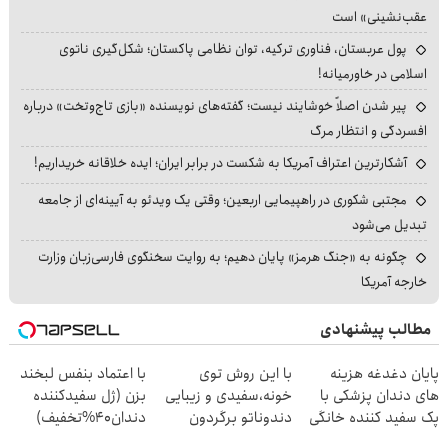
عقب‌نشینی» است
پول عربستان، فناوری ترکیه، توان نظامی پاکستان؛ شکل‌گیری ناتوی
اسلامی در خاورمیانه!
پیر شدن اصلاً خوشایند نیست؛ گفته‌های نویسنده «بازی تاج‌وتخت» درباره
افسردگی و انتظار مرگ
آشکارترین اعتراف آمریکا به شکست در برابر ایران؛ ایده خلاقانه خریداریم!
مجتبی شکوری در راهپیمایی اربعین؛ وقتی یک ویدئو به آیینه‌ای از جامعه
تبدیل می‌شود
چگونه به «جنگ هرمز» پایان دهیم؛ به روایت سخنگوی فارسی‌زبان وزارت
خارجه آمریکا
مطالب پیشنهادی
پایان دغدغه هزینه
با این روش توی
با اعتماد بنفس لبخند
های دندان پزشکی با
خونه،سفیدی و زیبایی
بزن (ژل سفیدکننده
پک سفید کننده خانگی
دندوناتو برگردون
دندان40%تخفیف)
(40%off)