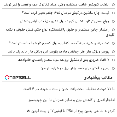
انتخاب گیربکس شافت مستقیم؛ وقتی اعداد کاتالوگ همه واقعیت را نمی‌گویند
قیمت اجاره ماشین در کیش در سال ۱۴۰۵ چقدر تغییر کرده است؟
چراغ سقفی توکار؛ انتخابی کوچک برای تغییر بزرگ در طراحی داخلی
راهنمای جامع مستمری و حقوق بازنشستگی؛ انواع حکم، فیش حقوقی و نکات
کلیدی
ثبت برند یا خرید برند آماده : کدام راه برای کسب‌وکار شما مناسب‌تر است؟
بررسی ویژگی های فنی جرثقیل ها: هر بازرسی این ویژگی ها را باید بلد باشد
۷ اقدام ضروری پس از تشکیل پرونده مواد مخدر؛ راهنمای خانواده‌ها
راهی مطمئن برای حفظ ارزش پول در شرایط نوسان
مطالب پیشنهادی
تا 70 درصد تخفیف محصولات جین وست + خرید در 4 قسط
انفجار لاغری و کاهش وزن و سایز همزمان با این چربیسوز
گردونه شانس بدون پوچ از PS5 تا آیفون17 و بیت کوین 🔥