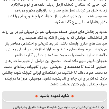
کرد. جایی که استادان گذشته از دل ردیف، نغمه‌های نو و سازگار با
زمانه خلق می‌کردند، نسل‌های بعدی به بازنوازی مکرر و موبه‌مو
محبوس شدند. این جزم‌اندیشی، بال خلاقیت را چید و پویایی را فدای
تکرارِ وفادارانه اما بی‌روحِ گذشته کرد.
علاوه بر چالش‌های درونی صنف موسیقی، عوامل بیرونی نیز بر این روند
اثر گذاشته‌اند؛ عواملی که به بیش از آنکه به نگاه هنرمندان یا
سیاست‌های هنری وابسته باشد، شرایط تاریخی و اجتماعی معاصر باز
می‌گردند. ورود رسانه‌های جدید و بمباران اطلاعاتی در فضای مجازی،
ذائقه شنیداری جامعه را به سمت سبک‌های دیگر و آثار به ظاهر
هیجان‌انگیزتر سوق داده است. مجموع این عوامل -از تغییر ساختارهای
حمایتی گذشته تا دغدغه‌های معیشتی امروز و تغییرات رسانه‌ای- دست
به دست هم داده‌اند تا خلاقیت در آهنگسازی ایرانی کم‌رنگ شود؛ چالشی
بزرگ که اگر برای آن چاره‌ای اندیشیده نشود، موسیقی امروز ما در آینده
حرف چندانی برای گفتن نخواهد داشت.
شاید ندیده باشید
لاف‌های توخالی ترامپ علیه ایران شایسته دریافت «نوبل رجزخوانی و