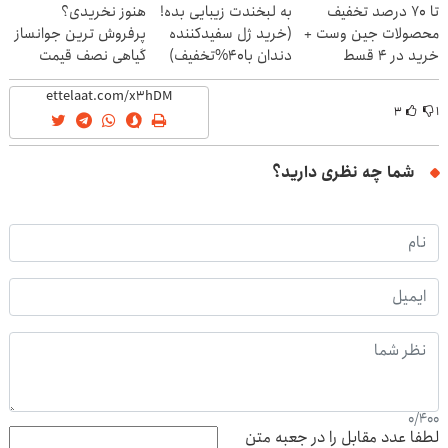
تا 70 درصد تخفیف
به لبخندت زیبایی بده!
هنوز نخریدی؟
محصولات جین وست +
(خرید ژل سفیدکننده
پرفروش ترین جوانساز
خرید در 4 قسط
دندان با40%تخفیف)
گیاهی نصف قیمت
۳
۱
شما چه نظری دارید؟
0
/
400
لطفا عدد مقابل را در جعبه متن