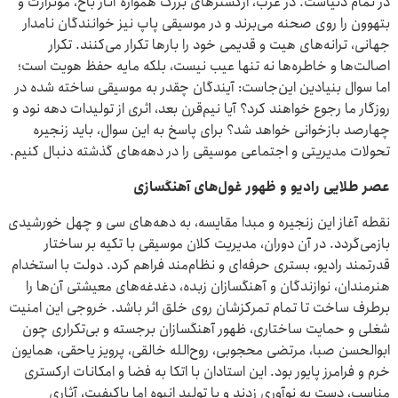
در تمام دنیاست. در غرب، ارکسترهای بزرگ همواره آثار باخ، موتزارت و
بتهوون را روی صحنه می‌برند و در موسیقی پاپ نیز خوانندگان نامدار
جهانی، ترانه‌های هیت و قدیمی خود را بارها تکرار می‌کنند. تکرار
اصالت‌ها و خاطره‌ها نه تنها عیب نیست، بلکه مایه حفظ هویت است؛
اما سوال بنیادین این‌جاست: آیندگان چقدر به موسیقی ساخته شده در
روزگار ما رجوع خواهند کرد؟ آیا نیم‌قرن بعد، اثری از تولیدات دهه نود و
چهارصد بازخوانی خواهد شد؟ برای پاسخ به این سوال، باید زنجیره
تحولات مدیریتی و اجتماعی موسیقی را در دهه‌های گذشته دنبال کنیم.
عصر طلایی رادیو و ظهور غول‌های آهنگسازی
نقطه آغاز این زنجیره و مبدا مقایسه، به دهه‌های سی و چهل خورشیدی
بازمی‌گردد. در آن دوران، مدیریت کلان موسیقی با تکیه بر ساختار
قدرتمند رادیو، بستری حرفه‌ای و نظام‌مند فراهم کرد. دولت با استخدام
هنرمندان، نوازندگان و آهنگسازان زبده، دغدغه‌های معیشتی آن‌ها را
برطرف ساخت تا تمام تمرکزشان روی خلق اثر باشد. خروجی این امنیت
شغلی و حمایت ساختاری، ظهور آهنگسازان برجسته و بی‌تکراری چون
ابوالحسن صبا، مرتضی محجوبی، روح‌الله خالقی، پرویز یاحقی، همایون
خرم و فرامرز پایور بود. این استادان با اتکا به فضا و امکانات ارکستری
مناسب، دست به نوآوری زدند و با تولید انبوه اما باکیفیت، آثاری