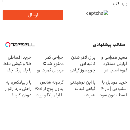
وارد کنید
ارسال
مطالب پیشنهادی
مسیر همراهی و
برای لاغر شدن
جراحی کمر
خرید اقساطی
گزارش عملکرد
کافیه این
ممنوع شد⛔
طلا و گوشی فقط
گروه اسنپ در
چربیسوز گیاهی
میتونی کمرت رو
با یک برگ چک
۱۴۰۴
رو سفارش
در منزل درمان
صیادی
خرید موبایل با
با این نوشیدنی
گردونه شانس
با زاپیامکس، به
بدی(50%تخفیف
کنی! 👈🏻
اسنپ پی | در ۴
گیاهی کبدت
بدون پوچ از PS5
راحتی درد زانو را
تا امشب)
پرسش‌نامه
قسط بدون سود
همیشه
تا آیفون17 و بیت
درمان کنید!
و کارمزد!
پرقدرته55%تخفیف
کوین 🔥