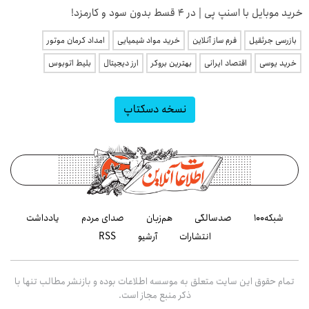
خرید موبایل با اسنپ پی | در ۴ قسط بدون سود و کارمزد!
بازرسی جرثقیل
فرم ساز آنلاین
خرید مواد شیمیایی
امداد کرمان موتور
خرید یوسی
اقتصاد ایرانی
بهترین بروکر
ارز دیجیتال
بلیط اتوبوس
نسخه دسکتاپ
شبکه۱۰۰
صدسالگی
هم‌زبان
صدای مردم
یادداشت
انتشارات
آرشیو
RSS
تمام حقوق این سایت متعلق به موسسه اطلاعات بوده و بازنشر مطالب تنها با
ذکر منبع مجاز است.