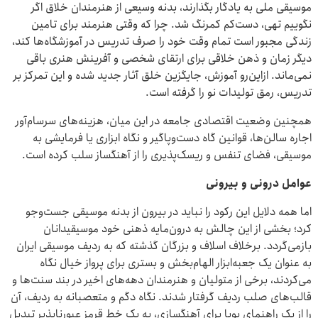
موسیقی ملی به یادگار بگذارند، بدنه وسیعی از هنرمندان خلاق اگر
نگوییم تهی، دست‌کم کمرنگ شد. چرا که وقتی هنرمند برای تامین
زندگی مجبور است تمام وقت خود را صرف تدریس در آموزشگاه‌ها کند،
دیگر زمان و ذهن خلاقی برای ارتقای شخصی و آفرینش هنری باقی
نمی‌ماند. ازاین‌رو آموزش، جایگزین خلق آثار جدید شده و این تمرکز بر
تدریس، رمق تولیدات نو را گرفته است.
همچنین وضعیت اقتصادی جامعه در این میان، هزینه‌های سرسام‌آور
اجاره سالن‌ها، قوانین گاه دست‌وپاگیر و نگاه ابزاری یا فرمایشی به
موسیقی، فضای تنفس و ریسک‌پذیری را از آهنگساز سلب کرده است.
عوامل درونی و بیرونی
اما همه دلایل این رکود را نباید در بیرون از بدنه موسیقی جست‌وجو
کرد؛ بخشی از این چالش به درون‌مایه ذهنی خود موسیقیدانان
بازمی‌گردد. برخلاف اسلاف و بزرگان گذشته که به ردیف موسیقی ایران
به عنوان یک جعبه‌ابزار الهام‌بخش و بستری برای پرواز خیال نگاه
می‌کردند، برخی از متولیان و هنرمندان دهه‌های اخیر در بند سنت‌ها و
قالب‌های صلب ردیف گرفتار شدند. نگاه دگم و متعصبانه به ردیف، آن
را از یک راهنمای پویا برای آهنگسازی، به یک خط قرمز عبورناپذیر تبدیل