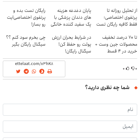
از تحلیل روزانه تا
پایان دغدغه هزینه
رایگان تست بده و
پرتفوی اختصاصی؛
های دندان پزشکی با
پرتفوی اختصاصی‌ایت
فقط کافیه رایگان تست
پک سفید کننده خانگی
رو بساز!
بدی!
تا 70 درصد تخفیف
در شرایط بحران ارزش
چی بخرم سود کنم ؟؟
محصولات جین وست +
پولت رو حفظ کن!
سیگنال رایگان بگیر
خرید در 4 قسط
سیگنال رایگان!
۰
۰
شما چه نظری دارید؟