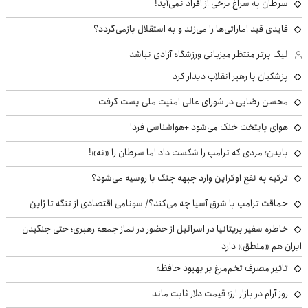
سرطان به سراغ برخی از افراد نمی‌آید!
قایدی قید اماراتی‌ها را می‌زند و به استقلال بازمی‌گردد؟
لیگ برتر منتظر میزبانی ورزشگاه آزادی نباشد
پزشکیان با رهبر انقلاب دیدار کرد
محسن رضایی در شورای عالی امنیت ملی پست گرفت
هوای پایتخت خنک می‌شود +هواشناسی فردا
بایدن؛ مردی که ترامپ را شکست داد اما سرطان را «نه»!
ترکیه به نفع اوکراین وارد جبهه جنگ با روسیه می‌شود؟
حماقت ترامپ با شرق آسیا چه می‌کند؟/ سونامی اقتصادی از تنگه تا ژاپن
خاطره سفیر بریتانیا در اسرائیل از حضور در نماز جمعه رهبری؛ حتی جنگیدن
ایران هم «منطق» دارد
تاثیر مصرف تخم‌مرغ بر بهبود حافظه
روز آرام در بازار ارز؛ قیمت دلار ثابت ماند