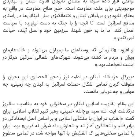
توافقی قرار داده شود، به معنای نابودی قدرت لبنان و تهدیدی
موجودیتی برای ملت مقاومت است. خلع سلاح مقاومت در واقع به
معنای نابودی و بی‌ثباتی لبنان و فتنه‌انگیزی میان لبنانی‌ها در راستای
منافع اسرائیل است، تا آنچه را با جنگ به دست نیاورده با سیاست
اعمال کند، اما ما به خون شهدا، سرزمین خود و نسل آینده خیانت
نمی‌کنیم.»
او افزود: «تا زمانی که روستاهای ما بمباران می‌شوند و خانه‌هایمان
ویران و مردم ما کشته می‌شوند، شهرک‌های اشغالی اسرائیل هرگز در
امنیت نخواهند بود.»
دبیرکل حزب‌الله لبنان در ادامه نیز راه‌حل انحصاری این بحران را
متوقف کردن تمامی اشکال حملات اسرائیل به لبنان چه زمینی، چه
هوایی و چه دریایی دانست.
این مقام مقاومت اسلامی لبنان در سخنرانی خود به مناسبت سالروز
درگذشت آیت الله سید روح‌الله خمینی، رهبر کبیر انقلاب اسلامی ایران
گفت: «انقلاب در ایران با منشأیی اسلامی و بر اساس اصل ایستادگی در
برابر ظلم و اشغالگری آغاز شد و شعارش «نه شرقی نه غربی» بود. ایران
با تمامی سختی‌هایی که انقلابش با آنها مواجه شد، در تمامی سطوح