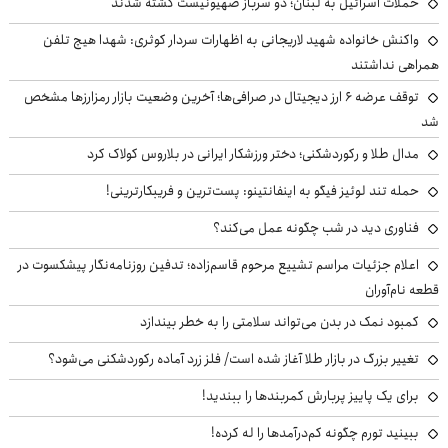
حملات اسرائیل به لبنان؛ دو سرباز صهیونیست کشته شدند
واکنش خانواده شهید لاریجانی به اظهارات سردار کوثری: شهدا هیچ تلفن
همراهی نداشتند
توقف عرضه ۶ ارز دیجیتال در صرافی‌ها؛ آخرین وضعیت بازار رمزارزها مشخص
شد
مدال طلا و رکوردشکنی؛ دختر ورزشکار ایرانی در بلاروس کولاک کرد
حمله تند لوئیز فیگو به اینفانتینو: پست‌ترین و فریبکارترینی!
فناوری دید در شب چگونه عمل می‌کند؟
اعلام جزئیات مراسم تشییع مرحوم قاسم‌زاده؛ تدفین روزنامه‌نگار پیشکسوت در
قطعه نام‌آوران
کمبود نمک در بدن می‌تواند سلامتی را به خطر بیندازد
تغییر بزرگ در بازار طلا آغاز شده است/ فلز زرد آماده رکوردشکنی می‌شود؟
برای یک پاییز پربارش کمربندها را ببندید!
ببینید تورم چگونه کم‌درآمدها را له کرده!