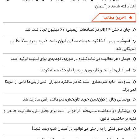
ارتقایافته شاهد در آسمان
آخرین مطالب
جان باختن ۲۴ زائر در تصادفات اربعینی؛ ۶۷ میلیون تردد ثبت شد
آسوشیتدپرس افشا کرد: حملات سنگین ایران باعث ضربه مغزی ۷۰۰ نظامی
آمریکایی شد
فیدان: هر فعالیت بی‌ثبات‌کننده در سوریه، تهدیدی برای امنیت ترکیه است
اسرائیلی‌ها به خبرنگار پرس‌تی‌وی با نارنجک حمله کردند
مدودف: مایه شرمساری است که در سالگرد بمباران اتمی ژاپنی‌ها نامی از آمریکا
نمی‌برند
رونمایی رئال از گران‌ترین خرید تاریخش؛ دیومانده راهی مادرید شد
پزشکیان: پاسداشت مشروطه، فراخوانی است برای وفاق ملی، عقلانیت جمعی و
تکیه بر حاکمیت قانون
این صور فلکی را به راحتی می‌توانید در آسمان شب رصد کنید!