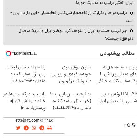
ایران؛ کفگیر ترامپ به ته دیگ خورد!
ترامپ در حال تکرار کارزار فاجعه‌بار آمریکا در افغانستان - این بار در ایران -
است
چرا ترامپ حمله به ایران را متوقف کرد؛ موضع ایران و آمریکا در قبال
«توافق» چیست؟
مطالب پیشنهادی
پایان دغدغه هزینه
با این روش توی
با اعتماد بنفس لبخند
های دندان پزشکی با
خونه،سفیدی و زیبایی
بزن (ژل سفیدکننده
پک سفید کننده خانگی
دندوناتو برگردون
دندان40%تخفیف)
(40%off)
IM LS7 لوکس ترین
به لبخندت زیبایی بده!
زانو درد دیگه تمومه! در
شاسی بلند برقی ایران
(خرید ژل سفیدکننده
خانه درمانش کن ◀
دندان با40%تخفیف)
پرسش‌نامه ▶
۲
۱