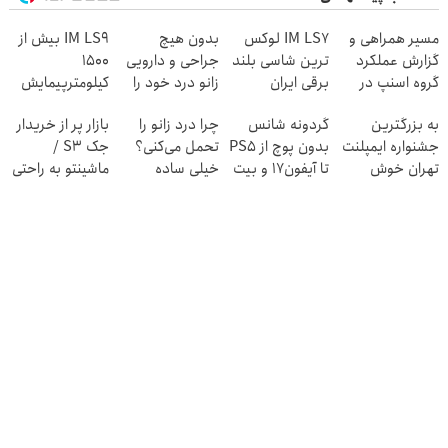
مسیر همراهی و
IM LS7 لوکس
بدون هیچ
IM LS9 بیش از
گزارش عملکرد
ترین شاسی بلند
جراحی و دارویی
1500
گروه اسنپ در
برقی ایران
زانو درد خود را
کیلومترپیمایش
۱۴۰۴
درمان کنید ◀
با یکبار شارژ
به بزرگترین
گردونه شانس
چرا درد زانو را
بازار پر از خریدار
پرسش نامه ▶
جشنواره ایمپلنت
بدون پوچ از PS5
تحمل می‌کنی؟
جک S3 /
تهران خوش
تا آیفون17 و بیت
خیلی ساده
ماشینتو به راحتی
اومدید! | فقط
کوین 🔥
درمنزل درمانش
بفروش
۲۵ میلیون !
کن