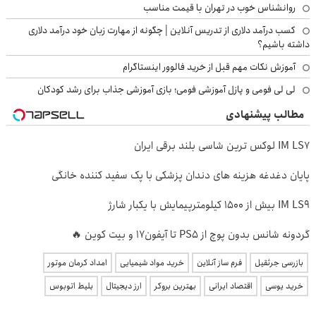
روانشناس خوب در تهران با قیمت مناسب
کسب درآمد دلاری از تدریس آنلاین | چگونه از مهارت زبان خود درآمد دلاری
داشته باشیم؟
آموزش نکات مهم قبل از خرید فالوور اینستاگرام
لی لی فومی و پازل آموزشی فومی؛ بازی آموزشی جذاب برای رشد کودکان
مطالب پیشنهادی
IM LS7 لوکس ترین شاسی بلند برقی ایران
پایان دغدغه هزینه های دندان پزشکی با پک سفید کننده خانگی
IM LS9 بیش از 1500 کیلومترپیمایش با یکبار شارژ
گردونه شانس بدون پوچ از PS5 تا آیفون17 و بیت کوین 🔥
بازرسی جرثقیل
فرم ساز آنلاین
خرید مواد شیمیایی
امداد کرمان موتور
خرید یوسی
اقتصاد ایرانی
بهترین بروکر
ارز دیجیتال
بلیط اتوبوس