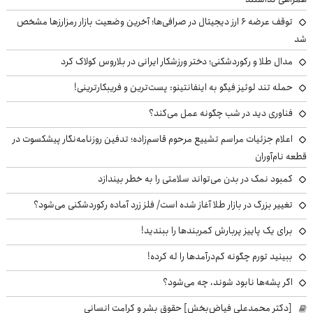
توقف عرضه ۶ ارز دیجیتال در صرافی‌ها؛ آخرین وضعیت بازار رمزارزها مشخص
شد
مدال طلا و رکوردشکنی؛ دختر ورزشکار ایرانی در بلاروس کولاک کرد
حمله تند لوئیز فیگو به اینفانتینو: پست‌ترین و فریبکارترینی!
فناوری دید در شب چگونه عمل می‌کند؟
اعلام جزئیات مراسم تشییع مرحوم قاسم‌زاده؛ تدفین روزنامه‌نگار پیشکسوت در
قطعه نام‌آوران
کمبود نمک در بدن می‌تواند سلامتی را به خطر بیندازد
تغییر بزرگ در بازار طلا آغاز شده است/ فلز زرد آماده رکوردشکنی می‌شود؟
برای یک پاییز پربارش کمربندها را ببندید!
ببینید تورم چگونه کم‌درآمدها را له کرده!
اگر پشه‌ها نابود شوند، چه می‌شود؟
[دکتر محمدعلی فیاض‌بخش] حقوق بشر و کرامت انسانی