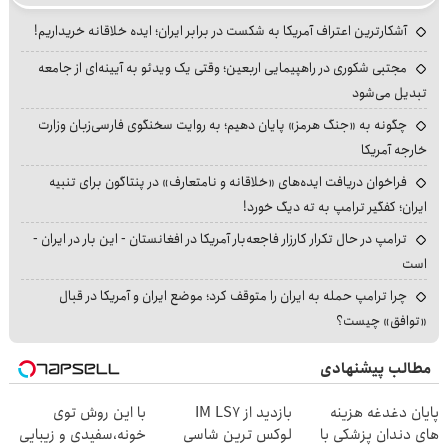
آشکارترین اعتراف آمریکا به شکست در برابر ایران؛ ایده خلاقانه خریداریم!
مجتبی شکوری در راهپیمایی اربعین؛ وقتی یک ویدئو به آیینه‌ای از جامعه
تبدیل می‌شود
چگونه به «جنگ هرمز» پایان دهیم؛ به روایت سخنگوی فارسی‌زبان وزارت
خارجه آمریکا
فراخوان دریافت ایده‌های «خلاقانه و نامتعارف» در پنتاگون برای تنبیه
ایران؛ کفگیر ترامپ به ته دیگ خورد!
ترامپ در حال تکرار کارزار فاجعه‌بار آمریکا در افغانستان - این بار در ایران -
است
چرا ترامپ حمله به ایران را متوقف کرد؛ موضع ایران و آمریکا در قبال
«توافق» چیست؟
مطالب پیشنهادی
پایان دغدغه هزینه
بازدید از IM LS7
با این روش توی
های دندان پزشکی با
لوکس ترین شاسی
خونه،سفیدی و زیبایی