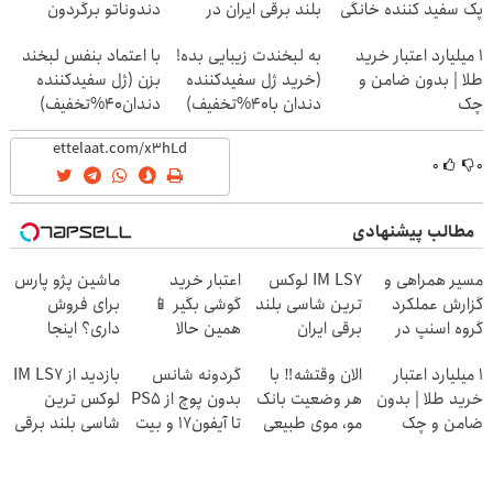
پک سفید کننده خانگی
بلند برقی ایران در
دندوناتو برگردون
باشگاه انقلاب
(40%off)
۱ میلیارد اعتبار خرید
به لبخندت زیبایی بده!
با اعتماد بنفس لبخند
طلا | بدون ضامن و
(خرید ژل سفیدکننده
بزن (ژل سفیدکننده
چک
دندان با40%تخفیف)
دندان40%تخفیف)
۰
۰
مطالب پیشنهادی
مسیر همراهی و
IM LS7 لوکس
اعتبار خرید
ماشین پژو پارس
گزارش عملکرد
ترین شاسی بلند
گوشی بگیر 📱
برای فروش
گروه اسنپ در
برقی ایران
همین حالا
داری؟ اینجا
۱۴۰۴
درخواست اعتبار
سریع بفروشش
۱ میلیارد اعتبار
الان وقتشه‼️ با
گردونه شانس
بازدید از IM LS7
بده 🎯
خرید طلا | بدون
هر وضعیت بانک
بدون پوچ از PS5
لوکس ترین
ضامن و چک
مو، موی طبیعی
تا آیفون17 و بیت
شاسی بلند برقی
بکار!
کوین 🔥
ایران در باشگاه
انقلاب