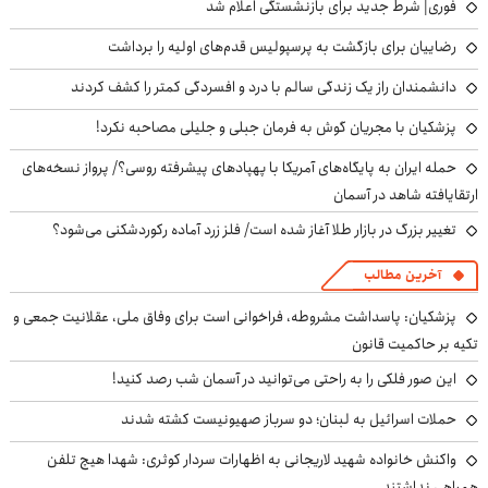
فوری| شرط جدید برای بازنشستگی اعلام شد
رضاییان برای بازگشت به پرسپولیس قدم‌های اولیه را برداشت
دانشمندان راز یک زندگی سالم با درد و افسردگی کمتر را کشف کردند
پزشکیان با مجریان گوش به فرمان جبلی و جلیلی مصاحبه نکرد!
حمله ایران به پایگاه‌های آمریکا با پهپادهای پیشرفته روسی؟/ پرواز نسخه‌های
ارتقایافته شاهد در آسمان
تغییر بزرگ در بازار طلا آغاز شده است/ فلز زرد آماده رکوردشکنی می‌شود؟
آخرین مطالب
پزشکیان: پاسداشت مشروطه، فراخوانی است برای وفاق ملی، عقلانیت جمعی و
تکیه بر حاکمیت قانون
این صور فلکی را به راحتی می‌توانید در آسمان شب رصد کنید!
حملات اسرائیل به لبنان؛ دو سرباز صهیونیست کشته شدند
واکنش خانواده شهید لاریجانی به اظهارات سردار کوثری: شهدا هیچ تلفن
همراهی نداشتند