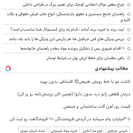
چراغ سقفی توکار؛ انتخابی کوچک برای تغییر بزرگ در طراحی داخلی
راهنمای جامع مستمری و حقوق بازنشستگی؛ انواع حکم، فیش حقوقی و نکات
کلیدی
ثبت برند یا خرید برند آماده : کدام راه برای کسب‌وکار شما مناسب‌تر است؟
بررسی ویژگی های فنی جرثقیل ها: هر بازرسی این ویژگی ها را باید بلد باشد
۷ اقدام ضروری پس از تشکیل پرونده مواد مخدر؛ راهنمای خانواده‌ها
راهی مطمئن برای حفظ ارزش پول در شرایط نوسان
مطالب پیشنهادی
کاشت مو با خط رویش طبیعی😍 اقساطی بدون بهره
درمان قطعی زانو درد بدون دارو! (همین الان پرسش‌نامه رو پر کن)
قیمت روز آهن آلات ساختمانی و صنعتی
تا 3میلیارد وام سرمایه در گردش فروشندگان => فروشگاهت رو ثبت کن
بازرسی جرثقیل
فرم ساز آنلاین
خرید مواد شیمیایی
امداد کرمان موتور