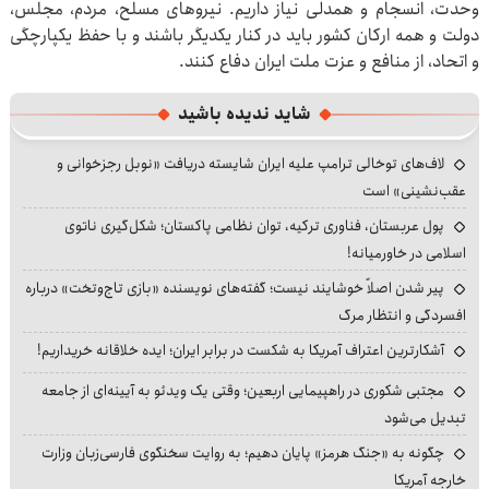
وحدت، انسجام و همدلی نیاز داریم. نیروهای مسلح، مردم، مجلس،
دولت و همه ارکان کشور باید در کنار یکدیگر باشند و با حفظ یکپارچگی
و اتحاد، از منافع و عزت ملت ایران دفاع کنند.
شاید ندیده باشید
لاف‌های توخالی ترامپ علیه ایران شایسته دریافت «نوبل رجزخوانی و
عقب‌نشینی» است
پول عربستان، فناوری ترکیه، توان نظامی پاکستان؛ شکل‌گیری ناتوی
اسلامی در خاورمیانه!
پیر شدن اصلاً خوشایند نیست؛ گفته‌های نویسنده «بازی تاج‌وتخت» درباره
افسردگی و انتظار مرگ
آشکارترین اعتراف آمریکا به شکست در برابر ایران؛ ایده خلاقانه خریداریم!
مجتبی شکوری در راهپیمایی اربعین؛ وقتی یک ویدئو به آیینه‌ای از جامعه
تبدیل می‌شود
چگونه به «جنگ هرمز» پایان دهیم؛ به روایت سخنگوی فارسی‌زبان وزارت
خارجه آمریکا