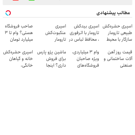
مطالب پیشنهادی
اسپری حشره‌کش
اسپری بیدکش
اسپری
صاحب فروشگاه
طبیعی تارومار
تارومار با اثرفوری
عنکبوت‌‌کش
هستی؟ وام تا ۳
سازگار با محیط
، محافظ لباس در
تارومار
میلیارد تومان
زیست و با
مقابل بید
ازبین‌برنده انواع
بگیر
قیمت روز آهن
وام ۳ میلیاردی،
ماشین پژو پارس
اسپری حشره‌کش
محافظت طبیعی
عنکبوت
آلات ساختمانی و
ویژه صاحبان
برای فروش
خانه و گیاهان
صنعتی
فروشگاه‌های
داری؟ اینجا
خانگی،
آنلاین و حضوری
سریع بفروشش
نابودکننده انواع
حشرات خانگی و
آفات