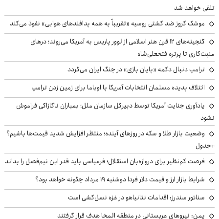
تلقی خواهد شد
موشک کروز ضد کشتی روسیه «تقریباً به همه پدافندهای هوایی» نفوذ می‌کند
گنجینه‌های ۱۲ قرن هنر اسلامی از لوور پاریس به آمریکا می‌روند؛ درهای
منبت‌کاری تا پرتره فتحعلی‌شاه
ترامپ دنبال دکمه «پایان بازی» در جنگ ایران می‌گردد
ائتلاف پدیده مسلمان انتخابات آمریکا با اوباما برای زمین زدن ترامپ
یادآوری جنایت آمریکا توسط دبیرکل سازمان ملل؛ بمباران ناکازاکی فراموش
نشود
وضعیت بازار طلا و سکه در روزهای آینده؛ منتظر افزایش شدید قیمت‌ها باشیم؟
+جدول
فرصت کم‌نظیر برای دروازه‌بان استقلال؛ فرعباسی باید قدر این نیم‌فصل را بداند
شرایط بازار ارز و قیمت دلار فردا دوشنبه ۱۹ مرداد چگونه خواهد بود؟
سناتور سندرز: اقدامات نتانیاهو در غزه نسل‌کشی است
یمن: نیروهای عربستانی در منطقه المخا هدف قرار گرفتند