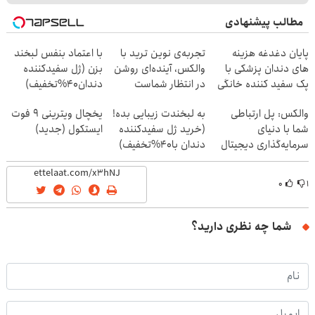
مطالب پیشنهادی
پایان دغدغه هزینه
تجربه‌ی نوین ترید با
با اعتماد بنفس لبخند
های دندان پزشکی با
والکس، آینده‌ای روشن
بزن (ژل سفیدکننده
پک سفید کننده خانگی
در انتظار شماست
دندان40%تخفیف)
والکس: پل ارتباطی
به لبخندت زیبایی بده!
یخچال ویترینی 9 فوت
شما با دنیای
(خرید ژل سفیدکننده
ایستکول (جدید)
سرمایه‌گذاری دیجیتال
دندان با40%تخفیف)
۰
۱
شما چه نظری دارید؟