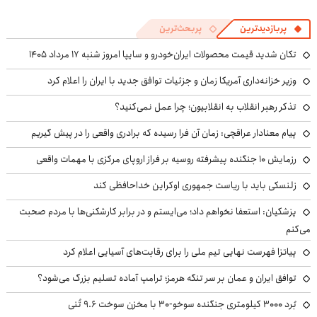
پربازدیدترین
پربحث‌ترین
تکان شدید قیمت محصولات ایران‌خودرو و سایپا امروز شنبه ۱۷ مرداد ۱۴۰۵
وزیر خزانه‌داری آمریکا زمان و جزئیات توافق جدید با ایران را اعلام کرد
تذکر رهبر انقلاب به انقلابیون؛ چرا عمل نمی‌کنید؟
پیام معنادار عراقچی: زمان آن فرا رسیده که برادری واقعی را در پیش گیریم
رزمایش ۱۰ جنگنده پیشرفته روسیه بر فراز اروپای مرکزی با مهمات واقعی
زلنسکی باید با ریاست جمهوری اوکراین خداحافظی کند
پزشکیان: استعفا نخواهم داد؛ می‌ایستم و در برابر کارشکنی‌ها با مردم صحبت
می‌کنم
پیاتزا فهرست نهایی تیم ملی را برای رقابت‌های آسیایی اعلام کرد
توافق ایران و عمان بر سر تنگه هرمز؛ ترامپ آماده تسلیم بزرگ می‌شود؟
بُرد ۳۰۰۰ کیلومتری جنگنده سوخو-۳۰ با مخزن سوخت ۹.۶ تُنی