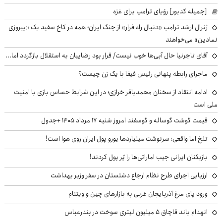
[جمیله کدیور] رؤیای ترامپ برای غزه
ژنرال ارشد ترامپ «دنبال راه فرار» از جنگ ایران؛ همه در کاخ سفید یک «پیروزی
نمادین» می‌خواهند
آقای تاجرنیا حال آبی‌ها خوب نیست/ قرار بود رضاییان به استقلال بازگردد اما...
ماجرای رابطه پنهانی رئیس فیفا با یک زن چیست؟
ادامه انتقاد از سخنان محمدباقر خرازی؛ در این شرایط حساس بازی با امنیت
ملی است
قیمت گوشت گوساله و گوسفند امروز شنبه ۱۷ مرداد ۱۴۰۵ +جدول
تلخ اما واقعی؛ سرنوشت میلیاردها یورو پول ایران روی هوا است!
بازیکنان ایرانی جیب اماراتی‌ها را پُر پول کردند!
ارزیابی اجرای طرح نظام ارجاع دشتستان در سفر وزیر بهداشت
ورود پای مرغ آذربایجان غربی به بازارهای چین و ویتنام
انهدام باند قاچاق ۵ میلیون لیتری سوخت در بندرعباس