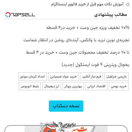
آموزش نکات مهم قبل از خرید فالوور اینستاگرام
مطالب پیشنهادی
70% تخفیف ویژه جین وست + خرید در4 قسطه
تجربه‌ی نوین ترید با والکس، آینده‌ای روشن در انتظار شماست
تا 70 درصد تخفیف محصولات جین وست + خرید در 4 قسط
یخچال ویترینی 9 فوت ایستکول (جدید)
بازرسی جرثقیل
فرم ساز آنلاین
خرید مواد شیمیایی
امداد کرمان موتور
خرید یوسی
اقتصاد ایرانی
بهترین بروکر
ارز دیجیتال
بلیط اتوبوس
نسخه دسکتاپ