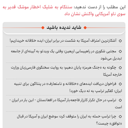
این مطلب را از دست ندهید:
سنتکام به شلیک اخطار موشک قدیر به
سوی ناو آمریکایی واکنش نشان داد
شاید ندیده باشید
آشکارترین اعتراف آمریکا به شکست در برابر ایران؛ ایده خلاقانه خریداریم!
مجتبی شکوری در راهپیمایی اربعین؛ وقتی یک ویدئو به آیینه‌ای از جامعه
تبدیل می‌شود
چگونه به «جنگ هرمز» پایان دهیم؛ به روایت سخنگوی فارسی‌زبان وزارت
خارجه آمریکا
فراخوان دریافت ایده‌های «خلاقانه و نامتعارف» در پنتاگون برای تنبیه
ایران؛ کفگیر ترامپ به ته دیگ خورد!
ترامپ در حال تکرار کارزار فاجعه‌بار آمریکا در افغانستان - این بار در ایران -
است
چرا ترامپ حمله به ایران را متوقف کرد؛ موضع ایران و آمریکا در قبال
«توافق» چیست؟