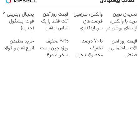
مطالب پیشنهادی
تجربه‌ی نوین
والکس: سرزمین
قیمت روز آهن
یخچال ویترینی 9
ترید با والکس،
فرصت‌های
آلات فقط با یک
فوت ایستکول
آینده‌ای روشن در
سرمایه‌گذاری
تماس از آهن
(جدید)
انتظار شماست
دیجیتال شما
پرایس
قیمت روز آهن
تا 70 درصد
70% تخفیف
خرید مطمئن
آلات ساختمانی و
تخفیف
ویژه جین وست
انواع آهن و فولاد
صنعتی
محصولات جین
+ خرید در4
وست + خرید در
قسطه
4 قسط