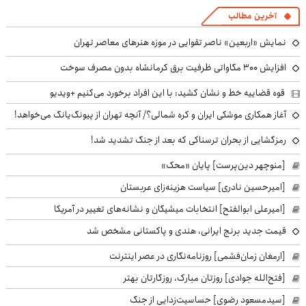
آخرین مطالب
نمایش «اربعین» ناصر تقوایی در موزه هنرهای معاصر تهران
افزایش ۳۰۰ مگاواتی ظرفیت برق کرمانشاه بدون مصرف سوخت
قوه قضاییه خط و نشان کشید: با این افراد برخورد می‌کنیم +ویدیو
آغاز همکاری موشکی ایران و کره شمالی؟/ آنچه تهران از پیونگ‌یانگ می‌خواهد!
رمزگشایی از بحران ترسناکی که بعد از جنگ تشدید شد!
[منوچهر دین‌پرست] پایان «محک»
[امیرحسین نادری] سیاست هزینه‌زای عربستان
[امیرعلی ابوالفتح] انتخابات میشیگان و نشانه‌های تغییر در آمریکا
قیمت جدید برنج ایرانی، هندی و پاکستانی مشخص شد
[ارمغان زمان‌فشمی] روزنامه‌نگاری در عصر اینترنت
[فتح‌الله جوادی] روزتان مبارک، روزگارتان بهتر
[سیدمسعود رضوی] حساسیت‌زدایی از جنگ