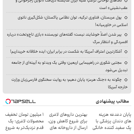
لاف‌های توخالی ترامپ علیه ایران شایسته دریافت «نوبل رجزخوانی و
عقب‌نشینی» است
پول عربستان، فناوری ترکیه، توان نظامی پاکستان؛ شکل‌گیری ناتوی
اسلامی در خاورمیانه!
پیر شدن اصلاً خوشایند نیست؛ گفته‌های نویسنده «بازی تاج‌وتخت» درباره
افسردگی و انتظار مرگ
آشکارترین اعتراف آمریکا به شکست در برابر ایران؛ ایده خلاقانه خریداریم!
مجتبی شکوری در راهپیمایی اربعین؛ وقتی یک ویدئو به آیینه‌ای از جامعه
تبدیل می‌شود
چگونه به «جنگ هرمز» پایان دهیم؛ به روایت سخنگوی فارسی‌زبان وزارت
خارجه آمریکا
مطالب پیشنهادی
پایان دغدغه هزینه
بهترین داروهای لاغری
۱ میلیون تومان تخفیف
های دندان پزشکی با
برای شروع کاهش وزن،
محصولات لاغری؛ یک
پک سفید کننده خانگی
ارسال از داروخانه های
قدم نزدیک‌تر به شروع