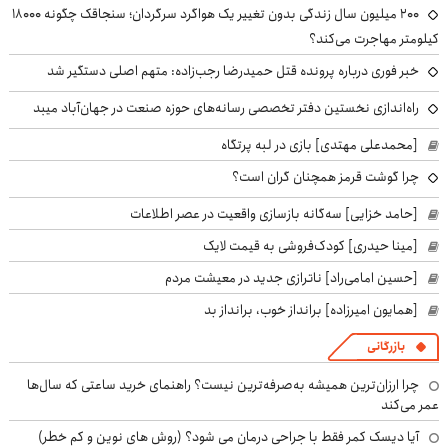
۲۰۰ میلیون سال زندگی بدون تغییر یک هواگرد سرگردان؛ سنجاقک‌ چگونه ۱۸۰۰۰
کیلومتر مهاجرت می‌کند؟
خبر فوری درباره پرونده قتل حمیدرضا رجب‌زاده: متهم اصلی دستگیر شد
راه‌اندازی نخستین دفتر تخصصی رسانه‌های حوزه صنعت در جهان‌آباد میبد
[محمدعلی مهتدی] بازی در لبه پرتگاه
چرا گوشت قرمز همچنان گران است؟
[حامد خزایی] سه‌گانه بازسازی واقعیت در عصر اطلاعات
[مینا حیدری] کودک‌فروشی به قیمت لایک
[حسین امامی‌راد] ناترازی جدید در معیشت مردم
[همایون امیرزاده] برانداز خوب، برانداز بد
بازرگانی
چرا ارزان‌ترین همیشه به‌صرفه‌ترین نیست؟ راهنمای خرید ساعتی که سال‌ها
عمر می‌کند
آیا دیسک کمر فقط با جراحی درمان می شود؟ (روش های نوین و کم خطر)