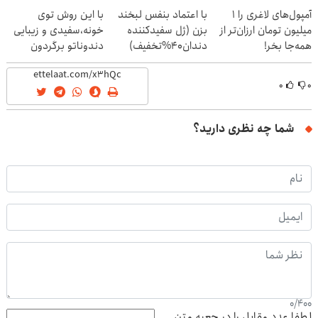
نزدیکت!
کاهش وزن
آمپول‌های لاغری را ۱
با اعتماد بنفس لبخند
با این روش توی
میلیون تومان ارزان‌تر از
بزن (ژل سفیدکننده
خونه،سفیدی و زیبایی
همه‌جا بخر!
دندان40%تخفیف)
دندوناتو برگردون
(40%off)
۰
۰
شما چه نظری دارید؟
0
/
400
لطفا عدد مقابل را در جعبه متن