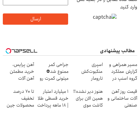
وارد کنید
ارسال
مطالب پیشنهادی
مسیر همراهی و
اسپری
جراحی کمر
آهن پرایس،
گزارش عملکرد
عنکبوت‌‌کش
ممنوع شد⛔
خرید مطمئن
گروه اسنپ در
تارومار
میتونی کمرت رو
آهن آلات
۱۴۰۴
ازبین‌برنده انواع
در منزل درمان
قیمت روز آهن
هنوز دیر نشده‼️
۱ میلیارد اعتبار
تا 70 درصد
عنکبوت
کنی! 👈🏻
آلات ساختمانی و
همین الان برای
خرید قسطی طلا
تخفیف
پرسش‌نامه
صنعتی
کاشت موی
| ۱۸ ماهه پرداخت
محصولات جین
طبیعی اقدام کن!
کن
وست + خرید در
4 قسط