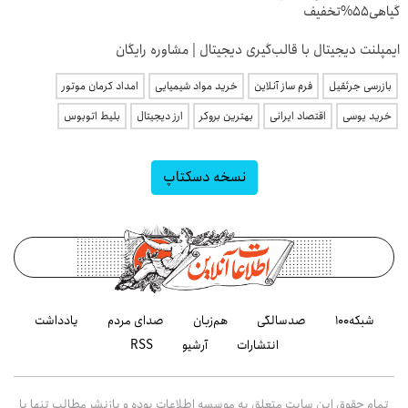
گیاهی55%تخفیف
ایمپلنت دیجیتال با قالب‌گیری دیجیتال | مشاوره رایگان
بازرسی جرثقیل
فرم ساز آنلاین
خرید مواد شیمیایی
امداد کرمان موتور
خرید یوسی
اقتصاد ایرانی
بهترین بروکر
ارز دیجیتال
بلیط اتوبوس
نسخه دسکتاپ
شبکه۱۰۰
صدسالگی
هم‌زبان
صدای مردم
یادداشت
انتشارات
آرشیو
RSS
تمام حقوق این سایت متعلق به موسسه اطلاعات بوده و بازنشر مطالب تنها با