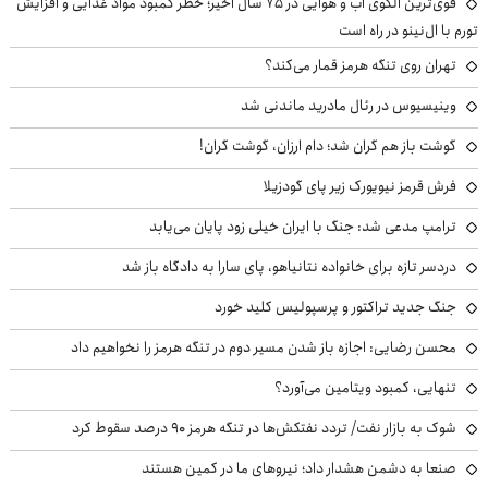
قوی‌ترین الگوی آب و هوایی در ۷۵ سال اخیر؛ خطر کمبود مواد غذایی و افزایش
تورم با ال‌نینو در راه است
تهران روی تنگه هرمز قمار می‌کند؟
وینیسیوس در رئال مادرید ماندنی شد
گوشت باز هم گران شد؛ دام ارزان، گوشت گران!
فرش قرمز نیویورک زیر پای گودزیلا
ترامپ مدعی شد: جنگ با ایران خیلی زود پایان می‌یابد
دردسر تازه برای خانواده نتانیاهو، پای سارا به دادگاه باز شد
جنگ جدید تراکتور و پرسپولیس کلید خورد
محسن رضایی: اجازه باز شدن مسیر دوم در تنگه هرمز را نخواهیم داد
تنهایی، کمبود ویتامین می‌آورد؟
شوک به بازار نفت/ تردد نفتکش‌ها در تنگه هرمز ۹۰ درصد سقوط کرد
صنعا به دشمن هشدار داد؛ نیروهای ما در کمین هستند