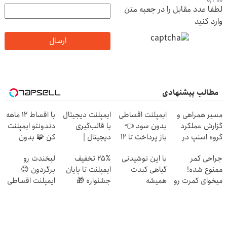
0
/
400
لطفا عدد مقابل را در جعبه متن
وارد کنید
ارسال
مطالب پیشنهادی
مسیر همراهی و
ایمپلنت اقساطی
ایمپلنت دیجیتال
با اقساط 12 ماهه
گزارش عملکرد
بدون سود 👈
با قالب‌گیری
دندونتو ایمپلنت
گروه اسنپ در
باز پرداخت تا 12
دیجیتال |
کن 🧩 بدون
۱۴۰۴
ماه
مشاوره رایگان
سود
جراحی کمر
با این نوشیدنی
۲۵٪ تخفیف
لبخندت رو
ممنوع شده!
گیاهی کبدت
ایمپلنت تا پایان
برگردون 😊
میخوای کمرت رو
همیشه
جشنواره 🎁
ایمپلنت اقساطی
در منزل درمان
پرقدرته55%تخفیف
🦷 فقط ۲۵
کنی؟
میلیون
((پرسش‌نامه))