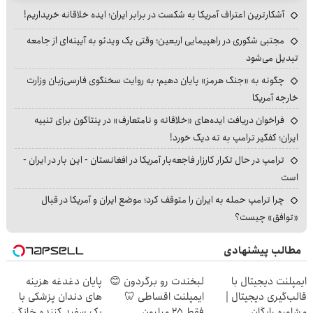
آشکارترین اعتراف آمریکا به شکست در برابر ایران؛ ایده خلاقانه خریداریم!
مجتبی شکوری در راهپیمایی اربعین؛ وقتی یک ویدئو به آیینه‌ای از جامعه
تبدیل می‌شود
چگونه به «جنگ هرمز» پایان دهیم؛ به روایت سخنگوی فارسی‌زبان وزارت
خارجه آمریکا
فراخوان دریافت ایده‌های «خلاقانه و نامتعارف» در پنتاگون برای تنبیه
ایران؛ کفگیر ترامپ به ته دیگ خورد!
ترامپ در حال تکرار کارزار فاجعه‌بار آمریکا در افغانستان - این بار در ایران -
است
چرا ترامپ حمله به ایران را متوقف کرد؛ موضع ایران و آمریکا در قبال
«توافق» چیست؟
مطالب پیشنهادی
ایمپلنت دیجیتال با
لبخندت رو برگردون 😊
پایان دغدغه هزینه
قالب‌گیری دیجیتال |
ایمپلنت اقساطی 🦷
های دندان پزشکی با
مشاوره رایگان
فقط ۲۵ میلیون
پک سفید کننده خانگی