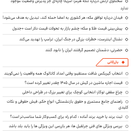
سخنگوی ارتش درباره تنگه هرمز: آمریکا چاره‌ای جز پذیرش وضعیت موجود
ندارد
فیدان درباره توافق مکه: هر کشوری به اعضا حمله کند، تبدیل به هدف می‌شود!
پیش‌بینی قیمت طلا و سکه؛ چشم بازار به تحولات قیمت دلار است +جدول
نشنال اینترست: خطرات بزرگی در جنگ ایران، ترامپ را تهدید می‌کند
حضرتی: دشمنان تصمیم گرفتند ایران را نابود کنند
بازرگانی
انتخاب گیربکس شافت مستقیم؛ وقتی اعداد کاتالوگ همه واقعیت را نمی‌گویند
قیمت اجاره ماشین در کیش در سال ۱۴۰۵ چقدر تغییر کرده است؟
چراغ سقفی توکار؛ انتخابی کوچک برای تغییر بزرگ در طراحی داخلی
راهنمای جامع مستمری و حقوق بازنشستگی؛ انواع حکم، فیش حقوقی و نکات
کلیدی
ثبت برند یا خرید برند آماده : کدام راه برای کسب‌وکار شما مناسب‌تر است؟
بررسی ویژگی های فنی جرثقیل ها: هر بازرسی این ویژگی ها را باید بلد باشد