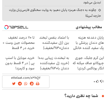
تبدیل می‌شود
چگونه به «جنگ هرمز» پایان دهیم؛ به روایت سخنگوی فارسی‌زبان وزارت
خارجه آمریکا
مطالب پیشنهادی
پایان دغدغه هزینه
با اعتماد بنفس لبخند
تا 70 درصد تخفیف
های دندان پزشکی با
بزن (ژل سفیدکننده
محصولات جین وست +
پک سفید کننده خانگی
دندان40%تخفیف)
خرید در 4 قسط
این کرم جلبک، جوری
به لبخندت زیبایی بده!
خرید موبایل با اسنپ
چروکاتو صاف میکنه که
(خرید ژل سفیدکننده
پی | در ۴ قسط بدون
انگار بوتاکس کردی!
دندان با40%تخفیف)
سود و کارمزد!
(تخفیف ویژه)
۰
۱
شما چه نظری دارید؟