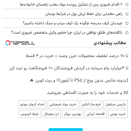
۷ اقدام ضروری پس از تشکیل پرونده مواد مخدر؛ راهنمای خانواده‌ها
راهی مطمئن برای حفظ ارزش پول در شرایط نوسان
چیدمان کیف مدرسه؛ چگونه یک کیف مرتب و سبک داشته باشیم؟
ناگفته‌های طلاق توافقی در ایران؛ چرا حضور وکیل متخصص ضروری است؟
مطالب پیشنهادی
تا 70 درصد تخفیف محصولات جین وست + خرید در 4 قسط
تا 3میلیارد وام سرمایه در گردش فروشندگان => فروشگاهت رو ثبت کن
گردونه شانس بدون پوچ از PS5 تا آیفون17 و بیت کوین 🔥
کالا و خدمات خود را به صورت اقساطی بفروشید
بازرسی جرثقیل
فرم ساز آنلاین
خرید مواد شیمیایی
امداد کرمان موتور
خرید یوسی
اقتصاد ایرانی
بهترین بروکر
ارز دیجیتال
بلیط اتوبوس