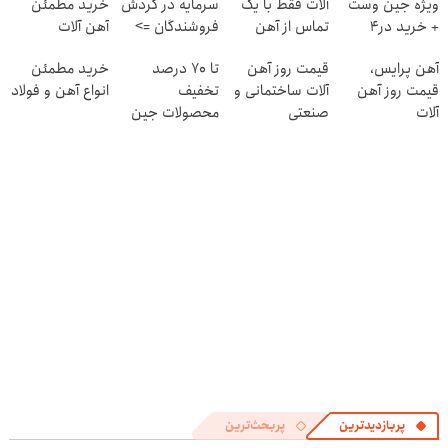
ویژه جین وست
آلات فقط با یک
سرمایه در گردش
خرید مطمئن
+ خرید در4
تماس از آهن
فروشندگان =>
آهن آلات
قسطه
پرایس
فروشگاهت رو
آهن پرایس،
قیمت روز آهن
تا 70 درصد
خرید مطمئن
ثبت کن
قیمت روز آهن
آلات ساختمانی و
تخفیف
انواع آهن و فولاد
آلات
صنعتی
محصولات جین
وست + خرید در
4 قسط
پربازدیدترین
پربحث‌ترین