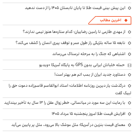
این پیش بینی قیمت طلا تا پایان تابستان ۱۴۰۵ را از دست ندهید
آخرین مطالب
از مهدی طارمی تا رامین رضاییان؛ کدام ستاره‌ها هنوز تیمی ندارند؟
نابغه ۱۵ ساله بلژیکی راز طول عمر و توقف پیری انسان را کشف می‌کند؟
اشتباهی که جنگ را به مرحله ترسناک می‌رساند
حمله خلبانان ایرانی بدون GPS به پایگاه آمریکا +ویدیو
دستاورد جدید ایران از بمب اتم هم بهتر است!
درگذشت یار دیرین روزنامه اطلاعات؛ استاد ابوالقاسم قاسم‌زاده دعوت حق را
لبیک گفت
با رعایت این سه مورد در میانسالی، خطر زوال عقل را ۱۳ سال به تأخیر بیندازید
افزایش قیمت طلا امروز پنجشنبه ۱۵ مرداد ۱۴۰۵
معمای قیمت بنزین در آمریکا؛ مثل موشک بالا می‌رود، مثل پر پایین می‌آید