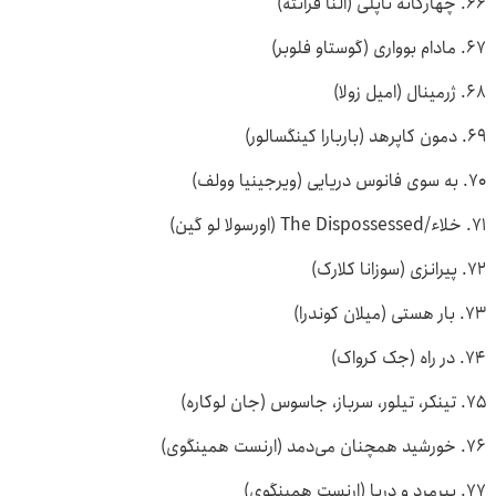
۶۶. چهارگانه ناپلی (النا فرانته)
۶۷. مادام بوواری (گوستاو فلوبر)
۶۸. ژرمینال (امیل زولا)
۶۹. دمون کاپرهد (باربارا کینگسالور)
۷۰. به سوی فانوس دریایی (ویرجینیا وولف)
۷۱. خلاء/The Dispossessed (اورسولا لو گین)
۷۲. پیرانزی (سوزانا کلارک)
۷۳. بار هستی (میلان کوندرا)
۷۴. در راه (جک کرواک)
۷۵. تینکر، تیلور، سرباز، جاسوس (جان لوکاره)
۷۶. خورشید همچنان می‌دمد (ارنست همینگوی)
۷۷. پیرمرد و دریا (ارنست همینگوی)