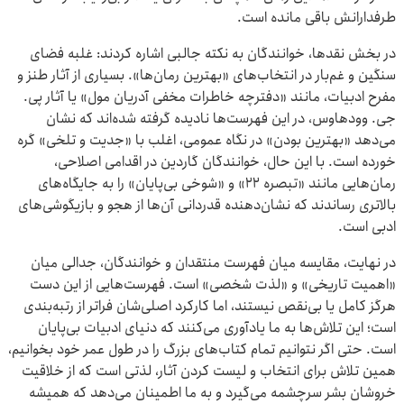
طرفدارانش باقی مانده است.
در بخش نقدها، خوانندگان به نکته جالبی اشاره کردند: غلبه فضای
سنگین و غم‌بار در انتخاب‌های «بهترین رمان‌ها». بسیاری از آثار طنز و
مفرح ادبیات، مانند «دفترچه خاطرات مخفی آدریان مول» یا آثار پی.
جی. وودهاوس، در این فهرست‌ها نادیده گرفته شده‌اند که نشان
می‌دهد «بهترین بودن» در نگاه عمومی، اغلب با «جدیت و تلخی» گره
خورده است. با این حال، خوانندگان گاردین در اقدامی اصلاحی،
رمان‌هایی مانند «تبصره ۲۲» و «شوخی بی‌پایان» را به جایگاه‌های
بالاتری رساندند که نشان‌دهنده قدردانی آن‌ها از هجو و بازیگوشی‌های
ادبی است.
در نهایت، مقایسه میان فهرست منتقدان و خوانندگان، جدالی میان
«اهمیت تاریخی» و «لذت شخصی» است. فهرست‌هایی از این دست
هرگز کامل یا بی‌نقص نیستند، اما کارکرد اصلی‌شان فراتر از رتبه‌بندی
است؛ این تلاش‌ها به ما یادآوری می‌کنند که دنیای ادبیات بی‌پایان
است. حتی اگر نتوانیم تمام کتاب‌های بزرگ را در طول عمر خود بخوانیم،
همین تلاش برای انتخاب و لیست کردن آثار، لذتی است که از خلاقیت
خروشان بشر سرچشمه می‌گیرد و به ما اطمینان می‌دهد که همیشه