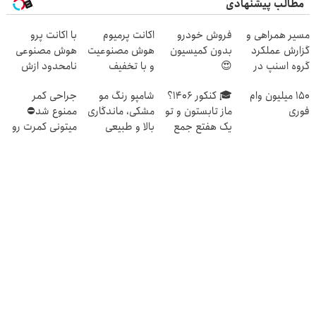
مطالب پیشنهادی
مسیر همراهی و
فروش خودرو
اکانت پرمیوم
با اکانت پرو
گزارش عملکرد
بدون کمیسیون
هوش مصنوعیت
هوش مصنوعی
گروه اسنپ در
😍
و با تخفیف
نامحدود ازش
۱۴۰۴
بگیر!!!دریافت
استفاده کن ؛
150 میلیون وام
🎓 کنکور ۱۴۰6؟
شامپو رنگ مو
جراحی کمر
تخفیف👇👇
دریافت کد
فوری
ماز تابستون و تو
مشکی، ماندگاری
ممنوع شد⛔
تخفیف👇👇👇
یک هفتع جمع
بالا و طبیعی
میتونی کمرت رو
میکنه 🏆
در منزل درمان
کنی! 👈🏻
پرسش‌نامه