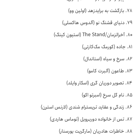
۷۸. بازگشت به برایدزهد (اولین وو)
۷۹. دنیای قشنگ نو (آلدوس هاکسلی)
۸۰. آخرالزمان/The Stand (استیون کینگ)
۸۱. جاده (کورمک مک‌کارتی)
۸۲. سرخ و سیاه (استاندال)
۸۳. طاعون (آلبرت کامو)
۸۴. تصویر دوریان گری (اسکار وایلد)
۸۵. نام گل سرخ (امبرتو اکو)
۸۶. زندگی و عقاید تریسترام شندی (لارنس استرن)
۸۷. تس از خانواده دوربرویل (توماس هاردی)
۸۸. خاطرات هادریان (مارگریت یورسنار)