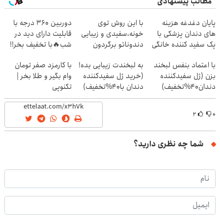
مطالب پیشنهادی
پایان دغدغه هزینه
با این روش توی
دوربین 360 درجه با
های دندان پزشکی با
خونه،سفیدی و زیبایی
قابلیت دارای دید در
پک سفید کننده خانگی
دندوناتو برگردون
شب🔥با تخفیف بخر!!
(40%off)
با اعتماد بنفس لبخند
به لبخندت زیبایی بده!
با کارمزد صفر تومان
بزن (ژل سفیدکننده
(خرید ژل سفیدکننده
وام بگیر و طلا بخر |
دندان40%تخفیف)
دندان با40%تخفیف)
تکنوپی
۲
۰
شما چه نظری دارید؟