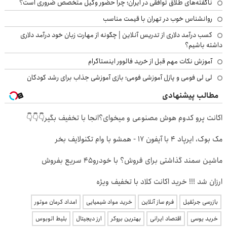
ناگفته‌های طلاق توافقی در ایران؛ چرا حضور وکیل متخصص ضروری است؟
روانشناس خوب در تهران با قیمت مناسب
کسب درآمد دلاری از تدریس آنلاین | چگونه از مهارت زبان خود درآمد دلاری
داشته باشیم؟
آموزش نکات مهم قبل از خرید فالوور اینستاگرام
لی لی فومی و پازل آموزشی فومی؛ بازی آموزشی جذاب برای رشد کودکان
مطالب پیشنهادی
اکانت پرو کدوم هوش مصنوعی و میخوای؟انجا با تخفیف بگیر👇👇👇
مک بوک، ایرپاد 4 با آیفون 17 - همشو با وام تکنولایف بخر
ماشین سمند گذاشتی برای فروش؟ با خودرو45 سریع بفروش
ارزان شد !!! خرید اکانت کلاد با تخفیف ویژه
بازرسی جرثقیل
فرم ساز آنلاین
خرید مواد شیمیایی
امداد کرمان موتور
خرید یوسی
اقتصاد ایرانی
بهترین بروکر
ارز دیجیتال
بلیط اتوبوس