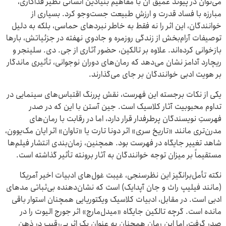
می‌توان در پیوند عمیق آن با مفاهیم بنیادین انسانی نظیر فداکاری،
مبارزه با فساد قدرت و ارزشِ طبیعت جست‌وجو کرد. بسیاری از
خوانندگان، این اثر را نه فقط به خاطر نبردهای حماسی، بلکه به دلیل
توصیفات آرام‌بخش از زندگی روزمره و جادویِ نهفته در جزئیاتش، بارها
بازخوانی کرده‌اند. علاوه بر تالکین، حضور آثاری از جی. دی. سلینجر و
ریچارد آدامز نشان می‌دهد که رمان‌های دوران نوجوانی، تأثیری ماندگار
بر هویت ادبی خوانندگان بر جای می‌گذارند.
یکی از نکات برجسته این فهرست، نقش پررنگ اقتباس‌های سینمایی در
تداوم محبوبیت آثار کلاسیک است. جین آستن با این که در صدر
فهرستِ نویسندگان پرطرفدار قرار دارد، اما در رقابت با رمان‌های
مدرن‌تری مانند «تاریخ سری» اثر دونا تارت یا «تاوان» اثر ایان مک‌یوون،
شاهد تغییر جایگاه در فهرست بود. همچنین، زمان‌بندی انتشار فیلم‌ها
مستقیماً بر میزان توجه خوانندگان به آثار برونته تأثیر گذاشته است.
نکته تأمل‌برانگیز این نظرسنجی، غیبت غول‌های ادبیات اخیر آمریکا
(مانند فیلیپ راث و جان آپدایک) است که نشان‌دهنده بی‌ثباتی مدهای
ادبی است. در مقابل، ادبیات کلاسیک ویکتوریایی همچنان استوار باقی
مانده است. گرچه تالکین جایگاه «میدل‌مارچ» اثر جورج الیوت را در
صدر گرفت، اما این رمان همچنان به عنوان یک اثر بی‌رقیب در ذهن