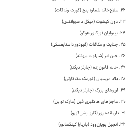
۲۲. سلاخ‌خانه شماره پنج (کورت ونه‌گات)
۲۳. دون کیشوت (میگل د سروانتس)
۲۴. بینوایان (ویکتور هوگو)
۲۵. جنایت و مکافات (فیودور داستایفسکی)
۲۶. جین ایر (شارلوت برونته)
۲۷. خانه قانون‌زده (چارلز دیکنز)
۲۸. بلاد مریدیان (کورمک مک‌کارتی)
۲۹. آرزوهای بزرگ (چارلز دیکنز)
۳۰. ماجراهای هاکلبری فین (مارک تواین)
۳۱. بازمانده روز (کازو ایشی‌گورو)
۳۲. انجیل پویزن‌وود (باربارا کینگسالور)