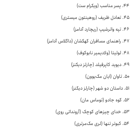
۴۴. پسر مناسب (ویکرام ست)
۴۵. تعادل ظریف (روهینتون میستری)
۴۶. تپه واترشیپ (ریچارد آدامز)
۴۷. راهنمای مسافران کهکشان (داگلاس آدامز)
۴۸. لولیتا (ولادیمیر نابوکوف)
۴۹. دیوید کاپرفیلد (چارلز دیکنز)
۵۰. تاوان (ایان مک‌یوون)
۵۱. داستان دو شهر (چارلز دیکنز)
۵۲. کوه جادو (توماس مان)
۵۳. خدای چیزهای کوچک (آرونداتی روی)
۵۴. کبوتر تنها (لری مک‌مرتری)