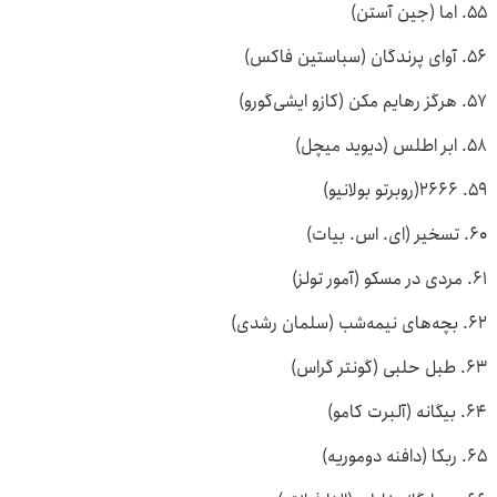
۵۵. اما (جین آستن)
۵۶. آوای پرندگان (سباستین فاکس)
۵۷. هرگز رهایم مکن (کازو ایشی‌گورو)
۵۸. ابر اطلس (دیوید میچل)
۵۹. ۲۶۶۶(روبرتو بولانیو)
۶۰. تسخیر (ای. اس. بیات)
۶۱. مردی در مسکو (آمور تولز)
۶۲. بچه‌های نیمه‌شب (سلمان رشدی)
۶۳. طبل حلبی (گونتر گراس)
۶۴. بیگانه (آلبرت کامو)
۶۵. ربکا (دافنه دوموریه)