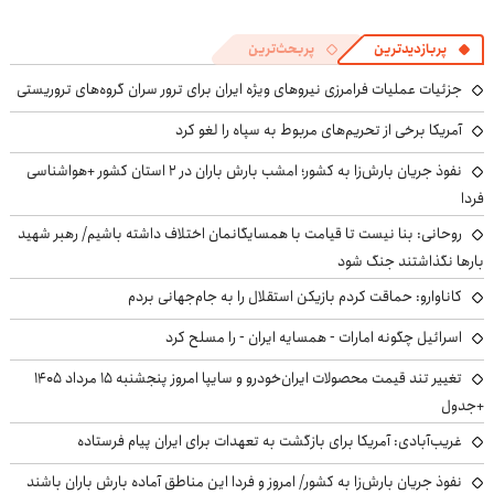
پربازدیدترین
پربحث‌ترین
جزئیات عملیات فرامرزی نیروهای ویژه ایران برای ترور سران گروه‌های تروریستی
آمریکا برخی از تحریم‌های مربوط به سپاه را لغو کرد
نفوذ جریان بارش‌زا به کشور؛ امشب بارش باران در ۲ استان کشور +هواشناسی
فردا
روحانی: بنا نیست تا قیامت با همسایگانمان اختلاف داشته باشیم/ رهبر شهید
بارها نگذاشتند جنگ شود
کاناوارو: حماقت کردم بازیکن استقلال را به جام‌جهانی بردم
اسرائیل چگونه امارات - همسایه ایران - را مسلح کرد
تغییر تند قیمت محصولات ایران‌خودرو و سایپا امروز پنجشنبه ۱۵ مرداد ۱۴۰۵
+جدول
غریب‌آبادی: آمریکا برای بازگشت به تعهدات برای ایران پیام فرستاده
نفوذ جریان بارش‌زا به کشور/ امروز و فردا این مناطق آماده بارش باران باشند