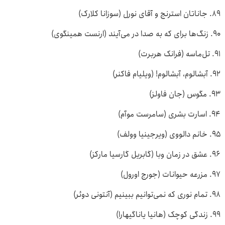
۸۹. جاناتان استرنج و آقای نورل (سوزانا کلارک)
۹۰. زنگ‌ها برای که به صدا در می‌آیند (ارنست همینگوی)
۹۱. تل‌ماسه (فرانک هربرت)
۹۲. آبشالوم، آبشالوم! (ویلیام فاکنر)
۹۳. مگوس (جان فاولز)
۹۴. اسارت بشری (سامرست موآم)
۹۵. خانم دالووی (ویرجینیا وولف)
۹۶. عشق در زمان وبا (گابریل گارسیا مارکز)
۹۷. مزرعه حیوانات (جورج اورول)
۹۸. تمام نوری که نمی‌توانیم ببینیم (آنتونی دوئر)
۹۹. زندگی کوچک (هانیا یاناگیهارا)