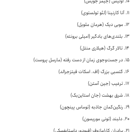
۱۰. اولیس (جیمز جویس)
۱۱. آنا کارنینا (لئو تولستوی)
۱۲. موبی دیک (هرمان ملویل)
۱۳. بلندی‌های بادگیر (امیلی برونته)
۱۴. تالار گرگ (هیلاری منتل)
۱۵. در جست‌وجوی زمان از دست رفته (مارسل پروست)
۱۶. گتسبی بزرگ (اف. اسکات فیتزجرالد)
۱۷. ترغیب (جین آستن)
۱۸. شرق بهشت (جان استاین‌بک)
۱۹. رنگین‌کمان جاذبه (توماس پینچون)
۲۰. دلبند (تونی موریسون)
۲۱. برادران کارامازوف (فیودور داستایفسکی)