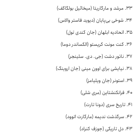
۳۳. مرشد و مارگاریتا (میخائیل بولگاکف)
۳۴. شوخی بی‌پایان (دیوید فاستر والاس)
۳۵. اتحادیه ابلهان (جان کندی تول)
۳۶. کنت مونت کریستو (الکساندر دوما)
۳۷. ناتور دشت (جی. دی. سلینجر)
۳۸. نیایشی برای اوون مینی (جان اروینگ)
۳۹. استونر (جان ویلیامز)
۴۰. فرانکنشتاین (مری شلی)
۴۱. تاریخ سری (دونا تارت)
۴۲. سرگذشت ندیمه (مارگارت اتوود)
۴۳. دل تاریکی (جوزف کنراد)