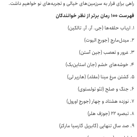
راهی برای فرار به سرزمین‌های خیالی و تجربه‌های نو خواهیم داشت.
فهرست ۱۰۰ رمان برتر از نظر خوانندگان
۱. ارباب حلقه‌ها (جی. آر. آر. تالکین)
۲. میدل‌مارچ (جورج الیوت)
۳. غرور و تعصب (جین آستن)
۴. خوشه‌های خشم (جان استاین‌بک)
۵. کشتن مرغ مینا (مقلد) (هارپر لی)
۶. جنگ و صلح (لئو تولستوی)
۷. نوزده هشتاد و چهار (جورج اورول)
۸. تبصره ۲۲ (جوزف هلر)
۹. صد سال تنهایی (گابریل گارسیا مارکز)