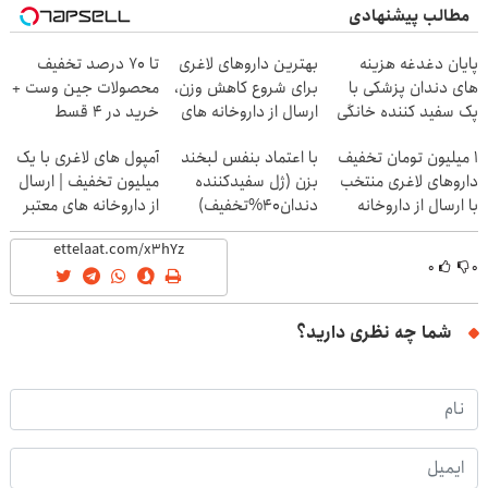
مطالب پیشنهادی
پایان دغدغه هزینه
بهترین داروهای لاغری
تا 70 درصد تخفیف
های دندان پزشکی با
برای شروع کاهش وزن،
محصولات جین وست +
پک سفید کننده خانگی
ارسال از داروخانه های
خرید در 4 قسط
نزدیکت!
۱ میلیون تومان تخفیف
با اعتماد بنفس لبخند
آمپول های لاغری با یک
داروهای لاغری منتخب
بزن (ژل سفیدکننده
میلیون تخفیف | ارسال
با ارسال از داروخانه
دندان40%تخفیف)
از داروخانه های معتبر
نزدیکت
۰
۰
شما چه نظری دارید؟