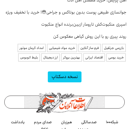
آهن پرایس، خرید مطمئن آهن آلات
جوانسازی طبیعی پوست بدون بوتاکس و جراحی😳! خرید با تخفیف ویژه
اسپری عنکبوت‌‌کش تارومار ازبین‌برنده انواع عنکبوت
روند پیری رو با این روش گیاهی معکوس کن
بازرسی جرثقیل
فرم ساز آنلاین
خرید مواد شیمیایی
امداد کرمان موتور
خرید یوسی
اقتصاد ایرانی
بهترین بروکر
ارز دیجیتال
بلیط اتوبوس
نسخه دسکتاپ
شبکه۱۰۰
صدسالگی
هم‌زبان
صدای مردم
یادداشت