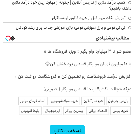
کسب درآمد دلاری از تدریس آنلاین | چگونه از مهارت زبان خود درآمد دلاری
داشته باشیم؟
آموزش نکات مهم قبل از خرید فالوور اینستاگرام
لی لی فومی و پازل آموزشی فومی؛ بازی آموزشی جذاب برای رشد کودکان
مطالب پیشنهادی
عضو شو تا 3 میلیارد وام بگیر « ویژه فروشگاه ها »
با 10 میلیون تومان مو بکار قسطی پرداختش کن😍
افزایش درآمـد فروشگاهت رو تضمین کن « فروشگاهت رو ثبت کن »
دیگه خجالت نکش‼️ اینجا قسطی مو بکار (تضمینی)
بازرسی جرثقیل
فرم ساز آنلاین
خرید مواد شیمیایی
امداد کرمان موتور
خرید یوسی
اقتصاد ایرانی
بهترین بروکر
ارز دیجیتال
بلیط اتوبوس
نسخه دسکتاپ