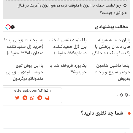
چرا ترامپ حمله به ایران را متوقف کرد؛ موضع ایران و آمریکا در قبال
«توافق» چیست؟
مطالب پیشنهادی
پایان دغدغه هزینه
با اعتماد بنفس لبخند
به لبخندت زیبایی بده!
های دندان پزشکی با
بزن (ژل سفیدکننده
(خرید ژل سفیدکننده
پک سفید کننده خانگی
دندان40%تخفیف)
دندان با40%تخفیف)
ابنجا ماشین شاهین
یک‌روزه فروخته شد با
با این روش توی
خودتو سریع و راحت
خوردو45
خونه،سفیدی و زیبایی
بفروش
دندوناتو برگردون
(40%off)
۰
۰
شما چه نظری دارید؟