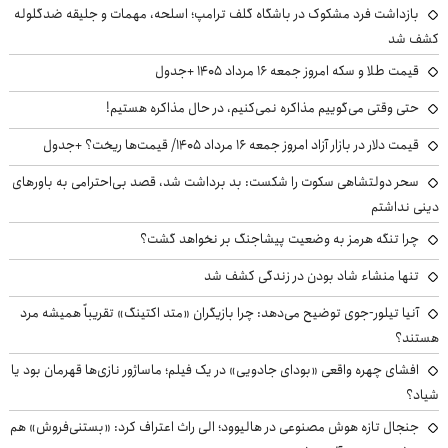
بازداشت فرد مشکوک در باشگاه گلف ترامپ؛ اسلحه، مهمات و جلیقه ضدگلوله
کشف شد
قیمت طلا و سکه امروز جمعه ۱۶ مرداد ۱۴۰۵ +جدول
حتی وقتی می‌گوییم مذاکره نمی‌کنیم، در حال مذاکره هستیم!
قیمت دلار در بازار آزاد امروز جمعه ۱۶ مرداد ۱۴۰۵/ قیمت‌ها ریخت؟ +جدول
سحر دولتشاهی سکوت را شکست: بد برداشت شد، قصد بی‌احترامی به باورهای
دینی نداشتم
چرا تنگه هرمز به وضعیت پیشاجنگ بر نخواهد گشت؟
تنها منشاء شاد بودن در زندگی کشف شد
آنیا تیلور-جوی توضیح می‌دهد: چرا بازیگران «متد اکتینگ» تقریباً همیشه مرد
هستند؟
افشای چهره واقعی «بودای جادویی» در یک فیلم؛ ماساژور نازی‌ها قهرمان بود یا
شیاد؟
جنجال تازه هوش مصنوعی در هالیوود؛ الی راث اعتراف کرد: «بستنی‌فروش» هم