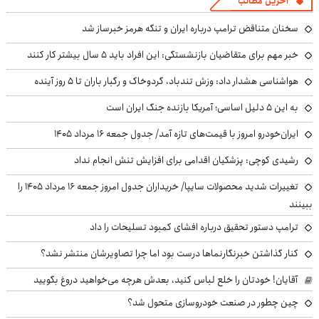
آخرین مطالب
سخنان متناقض ترامپ درباره ایران و تنگه هرمز خبرساز شد
خبر مهم برای متقاضیان بازنشستگی: این افراد باید ۵ سال بیشتر کار کنند
هواشناسی هشدار داد: وزش تندباد، گردوخاک و رگبار باران تا ۵ روز آینده
به این ۵ دلیل اساسی؛ آمریکا بازنده جنگ ایران است
ایران‌خودرو امروز با قیمت‌های تازه آمد/ جدول جمعه ۱۶ مرداد ۱۴۰۵
رشیدی کوچی: پزشکیان اقدامی برای افزایش تنش انجام نداد
تغییرات شدید محصولات سایپا/ خریداران جدول امروز جمعه ۱۶ مرداد ۱۴۰۵ را
ببینند
ترامپ دستور تحقیق درباره افشای کمبود تسلیحات را داد
کنار گذاشتن خبرنگارنماها درست بود اما چرا تصاویرشان منتشر نشد؟
آقایان! خودتان را خلع لباس کنید، بعدش هرچه می‌خواهید دروغ بگویید
چین چطور در صنعت خودروسازی متحول شد؟