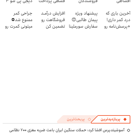
اقساطی
فروشندگان
قسطی پرداخت
دیجی پی شو 3
بفروشید
کن!
میلیارد وام بگیر
آخرین باری که
پیشنهاد ویژه
افزایش درآمـد
جراحی کمر
درد کمر داری!
پیمان طالبی😍
فروشگاهت رو
ممنوع شد⛔
◗پرسش‌نامه رو
سفارش سورملینا
تضمین کن
میتونی کمرت رو
پر کن◖
با تخفیف ویژه🔥
در منزل درمان
کنی! 👈🏻
پرسش‌نامه
پربازدیدترین
پربحث‌ترین
آسوشیتدپرس افشا کرد: حملات سنگین ایران باعث ضربه مغزی ۷۰۰ نظامی