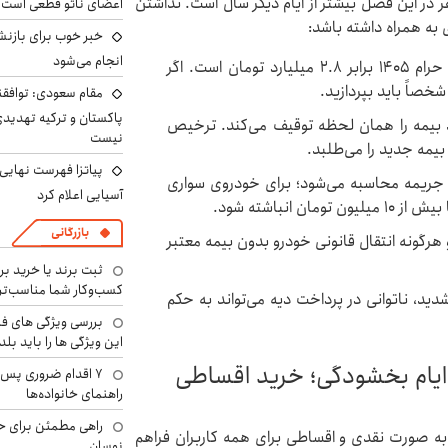
ر در این فصل بیشتر از ایام دیگر سال است. نداشتن
اعضای ناتو قطعی است
به همراه داشته باشد:
خبر خوب برای بازنش
انجام می‌شود
: دیه در ماه‌های حرام 1405 برابر 2.8 میلیارد تومان است. اگر
خصاً باید بپردازید.
مقام سعودی: توافقن
پاکستان و ترکیه تهدید
 بیمه را همان لحظه توقیف می‌کند. ترخیص
نیست
بیمه جدید را می‌طلبد.
پیاتزا فهرست نهایی 
د، جریمه محاسبه می‌شود؛ برای خودروی سواری
آسیایی اعلام کرد
بازرگانی
گونه انتقال قانونی خودرو بدون بیمه معتبر
ثبت برند یا خرید برن
کسب‌وکار شما مناسب‌ت
ید، ناتوانی در پرداخت دیه می‌تواند به حکم
بررسی ویژگی های فن
این ویژگی ها را باید بلد
در ایام بخشودگی؛ خرید اقساطی
۷ اقدام ضروری پس 
راهنمای خانواده‌ها
راهی مطمئن برای ح
 به صورت نقدی و اقساطی برای همه کاربران فراهم
نوسان