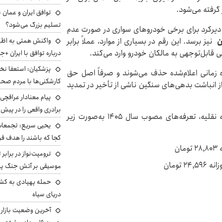
توافق ایران و عمان ب
تسلیم بزرگ می‌شود؟
ه‌ها در سال ۱۴۰۵، مجموع جرایم دیرکرد برای برخی خودروهای سواری در صورت عدم
نیز برسد. این رقم در بسیاری از موارد، عملاً برابر
واکنش همتی به اظهار
 قابل‌توجهی به مالکان خودرو وارد می‌کند.
درباره توافق با ایران +ج
پزشکیان: استعفا نخوا
ه زمانی اعلام‌شده حذف می‌شوند و صرفاً اصل حق
کارشکنی‌ها با مردم صح
از انباشت بدهی‌های سنگین ناشی از تأخیر در تمدید
پیام معنادار عراقچی:
برادری واقعی را در پیش 
برای درک بهتر میزان جریمه روزانه بر اساس نوع وسیله نقلیه، تعرفه‌های مصوب سال ۱۴۰۵ به‌صورت زیر
یحیی سریع: تجمعات 
کجا که باشند را هدف قر
ترومپت‌نواز در برابر 
تومان
موسیقی بر آتش جنگ پیر
حمله پهپادی به کشت
دریای سیاه
آخرین وضعیت بازار ار