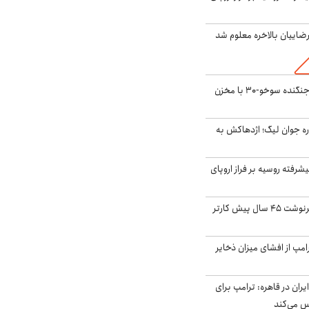
اییان بالاخره معلوم شد
بُرد ۳۰۰۰ کیلومتری جنگنده سوخو-۳۰ با مخزن
ره جوان لیگ؛ اژدهاکش به
گنده پیشرفته روسیه بر فراز اروپای
ایران، ترامپ را به سرنوشت ۴۵ سال پیش کارتر
مپ از افشای میزان ذخایر
ران در قاهره: ترامپ برای
س می‌کند