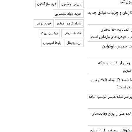
بول کرد
بازرسی جرثقیل
فرم ساز آنلاین
کا زمان و جزئیات توافق جدید
خرید مواد شیمیایی
امداد کرمان موتور
خرید یوسی
تحادیه: حواله‌های
اقتصاد ایرانی
بهترین بروکر
 از خودروهای وارداتی است!
ارز دیجیتال
بلیط اتوبوس
ست جمهوری اوکراین
 زمان آن فرا رسیده که
گیریم
پیش‌بینی بورس فردا شنبه ۱۷ مرداد ۱۴۰۵/ بازار
یگر است؟
ر سر تنگه هرمز؛ ترامپ آماده
تیم ملی را برای رقابت‌های
گنده پیشرفته روسیه بر فراز اروپای