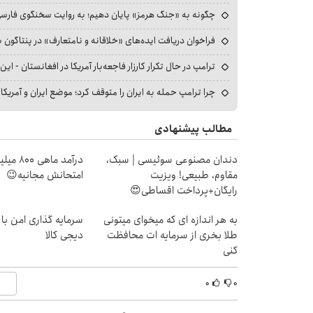
چگونه به «جنگ هرمز» پایان دهیم؛ به روایت سخنگوی فارسی‌ز
فراخوان دریافت ایده‌های «خلاقانه و نامتعارف» در پنتاگون بر
ترامپ در حال تکرار کارزار فاجعه‌بار آمریکا در افغانستان - این 
چرا ترامپ حمله به ایران را متوقف کرد؛ موضع ایران و آمریک
مطالب پیشنهادی
دندان مصنوعی سوئیسی | سبک،
درآمد ما
مقاوم، طبیعی! ویزیت
امتحانش مجانیه😉
رایگان+پرداخت اقساطی😍
به هر اندازه ای که میخوای میتونی
سرمایه گذاری امن با 
طلا بخری از سرمایه ات محافظت
دیجی کالا
کنی
۰
۰