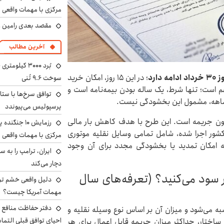
مرکزی با مهمات واقعی
مقصد بعدی رامین رض
آخرین مطالب
؛ در این 15 روز، امکان خرید
سوخت ۹.۶ تُنی
 است؛ تنها شرط، یک ساله بودن بیمه‌نامه است و
توافق سرخ‌ها با ستا
‌ماهه، مشمول این بخشودگی نیست.
پرسپولیس می‌پیوندد
ون جریمه است. این طرح با هدف کاهش بار مالی
رزمایش ۱۰ جن
کشور اجرا شده، شامل تمامی وسایل نقلیه موتوری
مرکزی با مهمات واقعی
ه امکان تمدید یا بخشودگی مجدد برای آن وجود
دچار می‌کند
سود می‌کنید؟ (تعرفه‌های سال
دلیل واقعی خشم ترا
مهمات آمریکا چیست؟
دفتر حفاظت منافع ای
 می‌شود و میزان آن بر اساس نوع وسیله نقلیه و
احیای توافق قبلی التما
ساختار، حداکثر میزان جریمه قابل اعمال برای هر