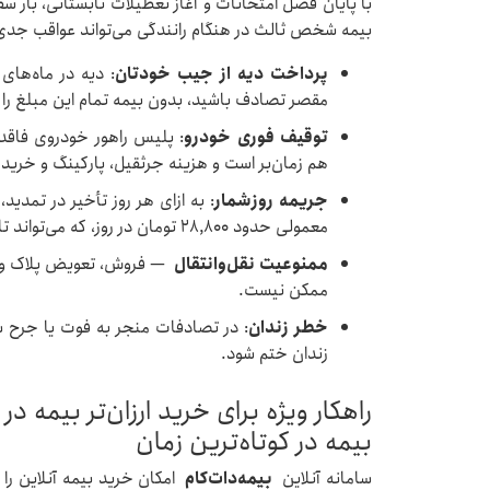
با پایان فصل امتحانات و آغاز تعطیلات تابستانی، بار سف
بیمه شخص ثالث در هنگام رانندگی می‌تواند عواقب جدی 
پرداخت دیه از جیب خودتان
مقصر تصادف باشید، بدون بیمه تمام این مبلغ را ش
توقیف فوری خودرو
: پلیس راهور خودروی فاقد
هم زمان‌بر است و هزینه جرثقیل، پارکینگ و خرید 
جریمه روزشمار
: به ازای هر روز تأخیر در تمدی
معمولی حدود ۲۸,۸۰۰ تومان در روز، که می‌تواند تا بیش از ۱۰ میلیون تومان انباشته شود.
ممنوعیت نقل‌وانتقال
— فروش، تعویض پلاک و هر
ممکن نیست.
خطر زندان
: در تصادفات منجر به فوت یا جرح شد
زندان ختم شود.
راهکار ویژه برای خرید ارزان‌تر بیمه 
بیمه در کوتاه‌ترین زمان
سامانه آنلاین
بیمه‌دات‌کام
امکان خرید بیمه آنلاین را