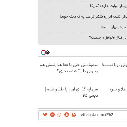
بان وزارت خارجه آمریکا
ای تنبیه ایران؛ کفگیر ترامپ به ته دیگ خورد!
بار در ایران - است
ا در قبال «توافق» چیست؟
هی 800 میلیونی رویا نیست!
میدونستی حتی با ۱۰۰ هزارتومان هم
میتونی طلا آبشده بخری؟
طلا و نقره
سرمایه گذاری امن با طلا و نقره |
دیجی کالا