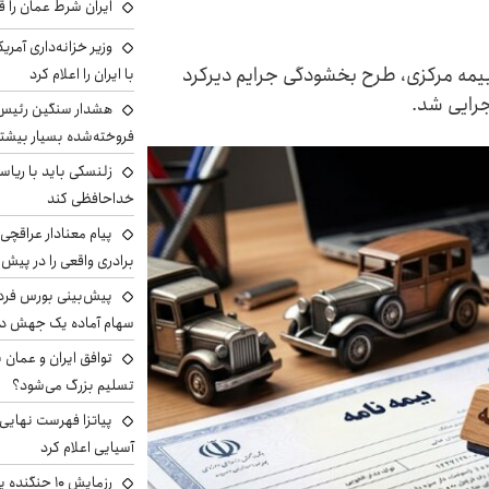
ایران شرط عمان را ق
وزیر خزانه‌داری آمری
بیمه مرکزی، طرح بخشودگی جرایم دیرکرد
با ایران را اعلام کرد
هشدار سنگین رئیس ا
فروخته‌شده بسیار بیشتر
زلنسکی باید با ریا
خداحافظی کند
پیام معنادار عراقچی:
برادری واقعی را در پیش 
سهام آماده یک جهش د
توافق ایران و عمان ب
تسلیم بزرگ می‌شود؟
پیاتزا فهرست نهایی 
آسیایی اعلام کرد
رزمایش ۱۰ جن