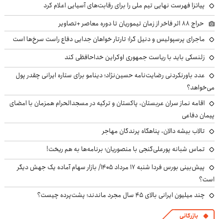
پیاتزا فهرست نهایی تیم ملی را برای رقابت‌های آسیایی اعلام کرد
حراج ۸۸ اثر فاخر از زمان تیموریان تا دوره معاصر +تصاویر
ماجرای پرسپولیس و دنیل گرا؛ تارتار خواهان جدایی دفاع راست سرخ‌ها است
زلنسکی باید با ریاست جمهوری اوکراین خداحافظی کند
عدد باورنکردنی رضایت‌نامه حسین‌نژاد؛ دینامو برای ستاره ایرانی چقدر پول
می‌خواهد؟
اقامه نماز سران عربستان، پاکستان و ترکیه در مسجدالحرام همزمان با امضای
پیمان دفاعی
تالاب بیشه دالان، پناهگاه پرندگان مهاجر
تماس شبانه پورعلی‌گنجی با منصوریان؛ برنامه‌ها به هم ریخت!
پیش‌بینی بورس فردا شنبه ۱۷ مرداد ۱۴۰۵/ بازار سهام آماده یک جهش دیگر
است؟
چند میلیون ایرانی بالای ۴۵ سال مجرد ماندند؛ پشت‌پرده چیست؟
بازرگانی