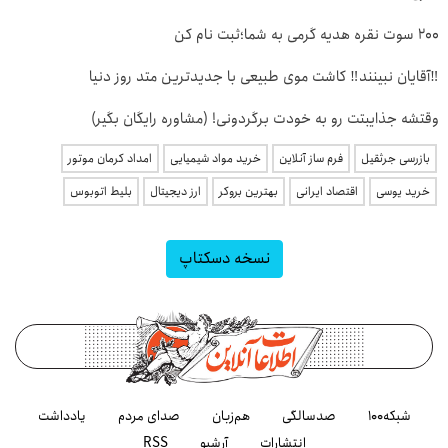
200 سوت نقره هدیه گرمی به شما؛ثبت نام کن
‼️آقایان نبینند‼️ کاشت موی طبیعی با جدیدترین متد روز دنیا
وقتشه جذایبتت رو به خودت برگردونی! (مشاوره رایگان بگیر)
بازرسی جرثقیل
فرم ساز آنلاین
خرید مواد شیمیایی
امداد کرمان موتور
خرید یوسی
اقتصاد ایرانی
بهترین بروکر
ارز دیجیتال
بلیط اتوبوس
نسخه دسکتاپ
شبکه۱۰۰
صدسالگی
هم‌زبان
صدای مردم
یادداشت
انتشارات
آرشیو
RSS