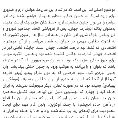
موضوع اصلی اما این است که در تمام این سال‌ها، عوامل لازم و ضروری
برای ورود آمریکا به چنین جنگی، به‌طور همزمان فراهم نشده بود. این
عوامل را می‌توان چنین برشمرد، اول، حفظ شان هژمونیک ایالات متهده
به‌عنوان یگانه ابرقدرت جهان، پس از فروپاشی اتحاد جماهیر شوروی و
فرو ریختن بلوک شرق. این شان در همه این سال‌ها از سوی کشوری که
نه قدرت نظامی مهمی در جهان به شمار می‌آمد و از آن مهمتر با
اقتصادی که فقط نیم درصد اقتصاد جهان است، جایگاه قابلی نیز در
اقتصاد جهانی ندارد، به چالش کشیده شده بود و همین، انگیزه مهمی
برای بروز جنگی هژمونیک بود. دوم، رئیس‌جمهوری که آنقدر متوهم
باشد که بتوان او را بی‌آنکه به عواقب ورود به چنین جنگی بیندیشد، وارد
چنین نبردی کرد. سوم، فرصتی که به قول مارکو روبیو (وزیر خارجه
آمریکا) از آنجا که ایران به حدی از توان دفاعی متعارف (موشکی و
پهپادی) رسیده بود که در صورت تعلل، دیگر هیچوقت نمی‌شد به ایران
حمله کرد و چهارم که مهمترین دلیل این تهاجم بود، تکمیل محاصره
چین به عنوان رقیب اصلی آمریکا، رقیبی که پیش از این با قطع
«راه‌آهن جاده ابریشم» با جنگ اوکراین، اولین گام مهم برای ایجاد
محدودیت برای اژدهای زرد برداشته شده بود و حالا با حمله به ایران با
هدف کنترل بازار انرژی مورد نیاز چین و بستن مسیر ایران به‌عنوان تنها