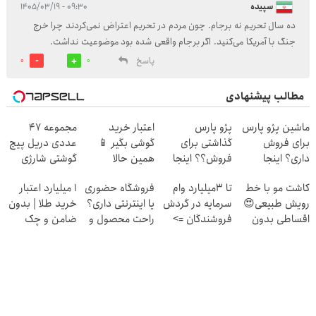
سپیده
۰۹:۳۰ - ۱۴۰۵/۰۳/۱۹
ده سال تحریم نه برجام. چون مردم در تحریم اعتراض نمی‌کردند چرا خرج
جنگ با آمریکا می‌کنید. اگر برجام واقعی شده بود موضوعیت نداشت.
پاسخ
0
0
مطالب پیشنهادی
ماشین پژو پارس
پژو پارس
اعتبار خرید
مجموعه 47
برای فروش
گذاشتی برای
گوشی بگیر 📱
عددی دریل پیچ
داری؟ اینجا
فروش؟؟ اینجا
همین حالا
گوشتی شارژی
سریع بفروشش
راحت بفروشش
درخواست اعتبار
(تخفیف به مدت
کاشت مو با خط
تا 3میلیارد وام
فروشگاه حضوری
۱ میلیارد اعتبار
بده 🎯
محدود)
رویش طبیعی😍
سرمایه در گردش
یا اینترنتی داری؟
خرید طلا | بدون
اقساطی بدون
فروشندگان =>
راحت محصول و
ضامن و چک
بهره
فروشگاهت رو
خدماتت رو
ثبت کن
بفروش