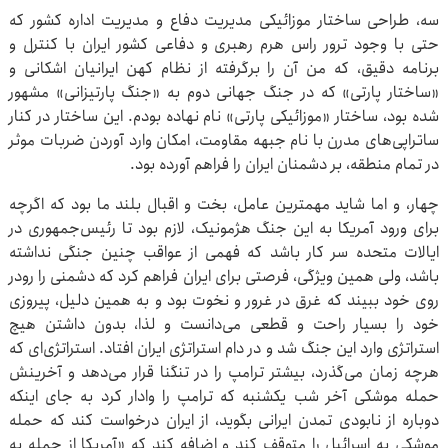
سه، طراحی ساختار موزائیکی مدیریت دفاع و مدیریت اداره کشور که
حتی با وجود ترور راس هرم رهبری و دفاعی کشور ایران با کنترل و
برنامه دقیق، که من آن را برگرفته از نظام کهن ایرانیان اشکانی و
«ساختار پارتی» که در جنگ جهانی دوم به «جنگ پارتیزانی» مشهور
شده بود، ساختار «موزائیکی پارتی» نام نهاده بودم. این ساختار در کنار
ساتراپی‌های مدرن با نام جبهه مقاومت، امکان وارد آوردن ضربات موثر
در تمام منطقه، بر دشمنان ایران را فراهم آورده بود.
چهار، و اما شاید مهمترین عامل، بخت و اقبال بلند ما بود که اگرچه
برای ورود آمریکا به این جنگ هژمونیک، لازم بود تا رئیس‌جمهوری در
ایالات متحده سر کار باشد که فهمی از عواقب چنین جنگی نداشته
باشد، ولی همین ویژگی، فرصتی برای ایران فراهم کرد که دشمنی را رودر
روی خود ببیند که غرق در غرور و نخوت بود و به همین دلیل، پیروزی
خود را بسیار راحت و قطعی می‌دانست و لذا، بدون داشتن هیچ
استراتژی وارد این جنگ شد و در دام استراتژی ایران افتاد. استراتژی‌ای که
هرچه زمان می‌گذرد، بیشتر ترامپ را در تنگنا قرار می‌دهد و آخرینش
حمله موشکی آخر شب یکشنبه که ترامپ را وادار کرد به جای اینکه
دوباره از نابودی تمدن ایرانی بگوید، از ایران درخواست کند که حمله
موشکی به اسرائیل را متوقف کند و اضافه کند که «آمریکا از حمله به