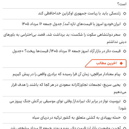
است؟
زلنسکی باید با ریاست جمهوری اوکراین خداحافظی کند
ایران‌خودرو امروز با قیمت‌های تازه آمد/ جدول جمعه ۱۶ مرداد ۱۴۰۵
سحر دولتشاهی سکوت را شکست: بد برداشت شد، قصد بی‌احترامی به باورهای
دینی نداشتم
قیمت دلار در بازار آزاد امروز جمعه ۱۶ مرداد ۱۴۰۵/ قیمت‌ها ریخت؟ +جدول
آخرین مطالب
پیام معنادار عراقچی: زمان آن فرا رسیده که برادری واقعی را در پیش گیریم
یحیی سریع: تجمعات تجاوزکارانه سعودی در هر کجا که باشند را هدف قرار
می‌دهیم
ترومپت نواز در برابر تک تیرانداز/ وقتی نوای موسیقی بر آتش جنگ پیروز می
شود!
حمله پهپادی به کشتی متعلق به کشور ترکیه در دریای سیاه
آخرین وضعیت بازار ارز؛ قیمت دلار، یورو و پوند جمعه ۱۶ مرداد مشخص شد