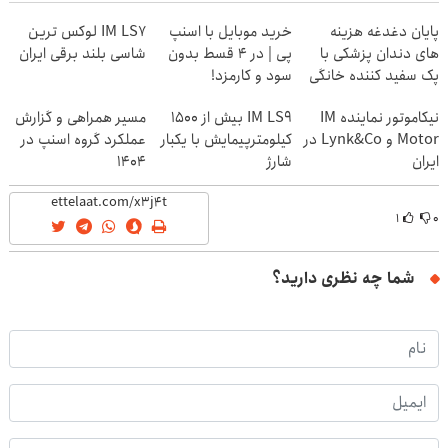
پایان دغدغه هزینه
خرید موبایل با اسنپ
IM LS7 لوکس ترین
های دندان پزشکی با
پی | در ۴ قسط بدون
شاسی بلند برقی ایران
پک سفید کننده خانگی
سود و کارمزد!
نیکاموتور نماینده IM
IM LS9 بیش از 1500
مسیر همراهی و گزارش
Motor و Lynk&Co در
کیلومترپیمایش با یکبار
عملکرد گروه اسنپ در
ایران
شارژ
۱۴۰۴
۱
۰
شما چه نظری دارید؟