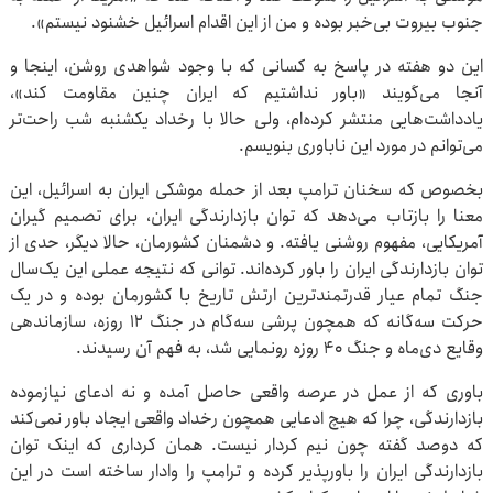
جنوب بیروت بی‌خبر بوده و من از این اقدام اسرائیل خشنود نیستم».
این دو هفته در پاسخ به کسانی که با وجود شواهدی روشن، اینجا و
آنجا می‌گویند «باور نداشتیم که ایران چنین مقاومت کند»،
یادداشت‌هایی منتشر کرده‌ام، ولی حالا با رخداد یکشنبه شب راحت‌تر
می‌توانم در مورد این ناباوری بنویسم.
بخصوص که سخنان ترامپ بعد از حمله موشکی ایران به اسرائیل، این
معنا را بازتاب می‌دهد که توان بازدارندگی ایران، برای تصمیم گیران
آمریکایی، مفهوم روشنی یافته. و دشمنان کشورمان، حالا دیگر، حدی از
توان بازدارندگی ایران را باور کرده‌اند. توانی که نتیجه عملی این یک‌سال
جنگ تمام عیار قدرتمندترین ارتش تاریخ با کشورمان بوده و در یک
حرکت سه‌گانه که همچون پرشی سه‌گام در جنگ ۱۲ روزه، سازماندهی
وقایع دی‌ماه و جنگ ۴۰ روزه رونمایی شد، به فهم آن رسیدند.
باوری که از عمل در عرصه واقعی حاصل آمده و نه ادعای نیازموده
بازدارندگی، چرا که هیچ ادعایی همچون رخداد واقعی ایجاد باور نمی‌کند
که دوصد گفته چون نیم کردار نیست. همان کرداری که اینک توان
بازدارندگی ایران را باورپذیر کرده و ترامپ را وادار ساخته است در این