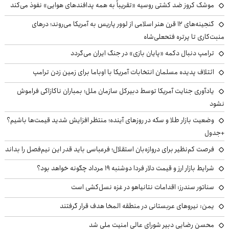
موشک کروز ضد کشتی روسیه «تقریباً به همه پدافندهای هوایی» نفوذ می‌کند
گنجینه‌های ۱۲ قرن هنر اسلامی از لوور پاریس به آمریکا می‌روند؛ درهای
منبت‌کاری تا پرتره فتحعلی‌شاه
ترامپ دنبال دکمه «پایان بازی» در جنگ ایران می‌گردد
ائتلاف پدیده مسلمان انتخابات آمریکا با اوباما برای زمین زدن ترامپ
یادآوری جنایت آمریکا توسط دبیرکل سازمان ملل؛ بمباران ناکازاکی فراموش
نشود
وضعیت بازار طلا و سکه در روزهای آینده؛ منتظر افزایش شدید قیمت‌ها باشیم؟
+جدول
فرصت کم‌نظیر برای دروازه‌بان استقلال؛ فرعباسی باید قدر این نیم‌فصل را بداند
شرایط بازار ارز و قیمت دلار فردا دوشنبه ۱۹ مرداد چگونه خواهد بود؟
سناتور سندرز: اقدامات نتانیاهو در غزه نسل‌کشی است
یمن: نیروهای عربستانی در منطقه المخا هدف قرار گرفتند
محسن رضایی دبیر شورای عالی امنیت ملی شد