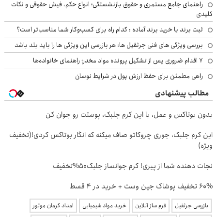
راهنمای جامع مستمری و حقوق بازنشستگی؛ انواع حکم، فیش حقوقی و نکات
کلیدی
ثبت برند یا خرید برند آماده : کدام راه برای کسب‌وکار شما مناسب‌تر است؟
بررسی ویژگی های فنی جرثقیل ها: هر بازرسی این ویژگی ها را باید بلد باشد
۷ اقدام ضروری پس از تشکیل پرونده مواد مخدر؛ راهنمای خانواده‌ها
راهی مطمئن برای حفظ ارزش پول در شرایط نوسان
مطالب پیشنهادی
بدون بوتاکس و عمل، با این کرم جلبک، پوستت رو جوان کن
این کرم جلبک، جوری چروکاتو صاف میکنه که انگار بوتاکس کردی!(تخفیف
ویژه)
نجات دهنده شما از پیری! کرم جوانساز جلبک50%تخفیف
60% تخفیف پوشاک جین وست + خرید در 4 قسط
بازرسی جرثقیل
فرم ساز آنلاین
خرید مواد شیمیایی
امداد کرمان موتور