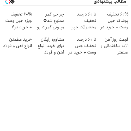
مطالب پیشنهادی
60% تخفیف
تا 60 درصد
جراحی کمر
60% تخفیف
پوشاک جین
تخفیف
ممنوع شد⛔
ویژه جین وست
وست + خرید در
محصولات جین
میتونی کمرت رو
+ خرید در4
4 قسط
وست + خرید در
در منزل درمان
قسطه
قیمت روز آهن
تا 60 درصد
مشاوره رایگان
خرید مطمئن
4 قسط
کنی! 👈🏻
آلات ساختمانی و
تخفیف جین
برای خرید انواع
انواع آهن و فولاد
پرسش‌نامه
صنعتی
وست + خرید در
آهن و فولاد
4 قسط