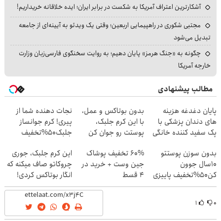
آشکارترین اعتراف آمریکا به شکست در برابر ایران؛ ایده خلاقانه خریداریم!
مجتبی شکوری در راهپیمایی اربعین؛ وقتی یک ویدئو به آیینه‌ای از جامعه
تبدیل می‌شود
چگونه به «جنگ هرمز» پایان دهیم؛ به روایت سخنگوی فارسی‌زبان وزارت
خارجه آمریکا
مطالب پیشنهادی
پایان دغدغه هزینه
بدون بوتاکس و عمل،
نجات دهنده شما از
های دندان پزشکی با
با این کرم جلبک،
پیری! کرم جوانساز
پک سفید کننده خانگی
پوستت رو جوان کن
جلبک50%تخفیف
بدون سوزن پوستتو
60% تخفیف پوشاک
این کرم جلبک، جوری
10سال جوون
جین وست + خرید در
چروکاتو صاف میکنه که
کن50%تخفیف پاییزی
4 قسط
انگار بوتاکس کردی!
(تخفیف ویژه)
۱
۰