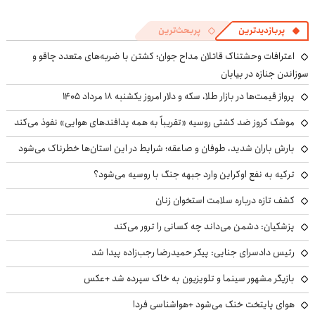
پربازدیدترین
پربحث‌ترین
اعترافات وحشتناک قاتلان مداح جوان؛ کشتن با ضربه‌های متعدد چاقو و
سوزاندن جنازه در بیابان
پرواز قیمت‌ها در بازار طلا، سکه و دلار امروز یکشنبه ۱۸ مرداد ۱۴۰۵
موشک کروز ضد کشتی روسیه «تقریباً به همه پدافندهای هوایی» نفوذ می‌کند
بارش باران شدید، طوفان و صاعقه؛ شرایط در این استان‌ها خطرناک می‌شود
ترکیه به نفع اوکراین وارد جبهه جنگ با روسیه می‌شود؟
کشف تازه درباره سلامت استخوان زنان
پزشکیان: دشمن می‌داند چه کسانی را ترور می‌کند
رئیس دادسرای جنایی: پیکر حمیدرضا رجب‌زاده پیدا شد
بازیگر مشهور سینما و تلویزیون به خاک سپرده شد +عکس
هوای پایتخت خنک می‌شود +هواشناسی فردا