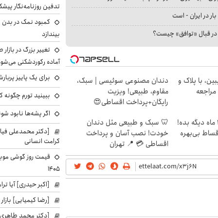
تدفین روزنامه‌نگار پیشک
بار در ایران - است
کمبود نمک در بدن می
ا در قبال «توافق» چیست؟
بیندازد
تغییر بزرگ در بازار 
آماده رکوردشکنی می‌شو
برای یک پاییز پربار
ین، با پلاک و
دندان مصنوعی سوئیسی | سبک،
 مراجعه
مقاوم، طبیعی! ویزیت
ببینید تورم چگونه کم
رایگان+پرداخت اقساطی😍
اگر پشه‌ها نابود شو
الان طلا بخر پولشو 4 ماه دیگه بده!
🦷 سبک و طبیعی مثل دندان
[دکتر محمدعلی فی
اقساط بی‌بهره
خودت! نصب آسان و پرداخت
کرامت انسانی
اقساطی 💳 📍 تهران
۱۴۰۵
[اکبر حیدری] آیا ت
[رضا کیمیایی] بازار
[دکتر محمد طاهری]