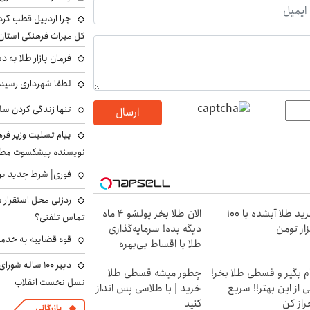
چرا اردبیل قطب گر
کل میراث فرهنگی استان
فرمان بازار طلا به 
لطفا شهرداری رسید
تنها زندگی کردن سل
ارسال
پیام تسلیت وزیر ف
نویسنده پیشکسوت مطب
فوری| شرط جدید برا
ردزنی محل استقرار ش
خرید طلا آبشده با 100
الان طلا بخر پولشو 4 ماه
تماس تلفنی؟
ار تومن
دیگه بده! سرمایه‌گذاری
قوه قضاییه به خدمت
طلا با اقساط بی‌بهره
دبیر ۱۰۰ ساله ش
م بگیر و قسطی طلا بخر!
چطور میشه قسطی طلا
نسل نخست انقلاب
 از این بهتر!! سریع
خرید | با طلاسی پس انداز
راز کن
کنید
بازرگانی