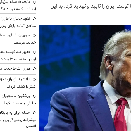
نابغه ۱۵ ساله 
سط ایران را تایید و تهدید کرد: به این
انسان را کشف می‌کند؟
نفوذ جریان بارش‌زا ب
مناطق آماده بارش باران
جمهوری اسلامی هشد
خیانت می‌دهد
تغییر تند قیمت محصو
امروز پنجشنبه ۱۵ مرداد ۱۴۰۵ +جدول
فوری| شرط جدید برا
دانشمندان راز یک زن
کمتر را کشف کردند
پزشکیان با مجریان 
جلیلی مصاحبه نکرد!
حمله ایران به پایگاه
پیشرفته روسی؟/ پرواز ن
آسمان