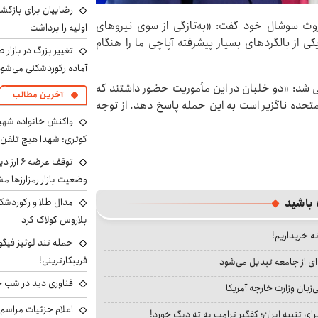
رضاییان برای بازگش
وث سوشال خود گفت: «به‌تازگی از سوی نیروهای
اولیه را برداشت
 از بالگردهای بسیار پیشرفته آپاچی ما را هنگام
تغییر بزرگ در بازار 
آماده رکوردشکنی می‌شو
دعی شد: «دو خلبان در این مأموریت حضور داشتند که
آخرین مطالب
متحده ناگزیر است به این حمله پاسخ دهد. از توجه
واکنش خانواده شهید 
کوثری: شهدا هیچ تلفن 
توقف عرض
وضعیت بازار رمزارزها
 باشید
مدال طلا و رکوردشکنی
بلاروس کولاک کرد
نه خریداریم!
حمله تند لوئیز فیگو 
فریبکارترینی!
ای از جامعه تبدیل می‌شود
فناوری دید در شب 
بان وزارت خارجه آمریکا
اعلام جزئیات مراسم 
ای تنبیه ایران؛ کفگیر ترامپ به ته دیگ خورد!