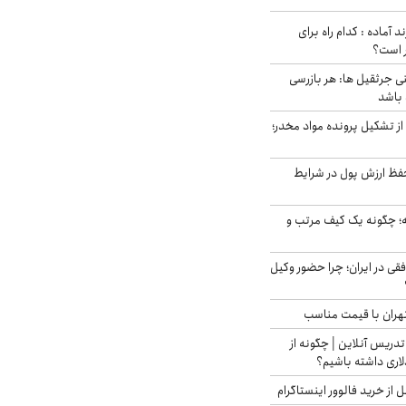
د آماده : کدام راه برای
ر است؟
ی جرثقیل ها: هر بازرسی
 باشد
از تشکیل پرونده مواد مخدر؛
فظ ارزش پول در شرایط
 چگونه یک کیف مرتب و
فقی در ایران؛ چرا حضور وکیل
هران با قیمت مناسب
تدریس آنلاین | چگونه از
لاری داشته باشیم؟
از خرید فالوور اینستاگرام