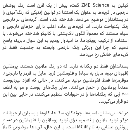
کیلین به ZME Science گفت: بیش از یک قرن است رنگ پوشش
نارنجی در گربه‌ها به عنوان یک استثنا در قوانین ژنتیکی که رنگ‌آمیزی را
در پستانداران توضیح می‌دهد، شناخته شده است. گربه‌های نر نارنجی
رنگ یکنواخت دارند، اما گربه‌های ماده اغلب دارای خزهای نارنجی و
سیاه هستند که معمولاً الگوی لاک‌پشتی یا کالیکو شناخته می‌شوند. با
استفاده از ترکیب رویکردها، ما امیدوار بودیم به این سوال دیرینه پاسخ
دهیم که چرا این ویژگی رنگ نارنجی وابسته به جنسیت فقط در
گربه‌های خانگی رخ می‌دهد.
پستانداران فقط دو رنگدانه دارند که دو رنگ ملانین هستند: یوملانین
(قهوه‌ای تیره، مایل به سیاه) و فئوملانین (زرد، مایل به قرمز یا نارنجی).
موقرمزها فقط فئوملانین تولید می‌کنند، در حالی که افراد تیره‌پوست
عمدتاً یوملانین را جمع می‌کنند. سایر رنگ‌های پوست و مو به لطف
۷۰۰ ژنی که رنگدانه‌ها را در حیوانات تنظیم می‌کنند، در جایی بین این
دو قرار می‌گیرند.
در نخستی‌سانان، اسب‌ها، جوندگان، سگ‌ها، گاوها و بسیاری از حیوانات
دیگر، تولید ملانین و تصمیم برای تولید یوملانین یا فئوملانین در دست
پروتئین غشایی به نام MC1R است. با این حال، گربه‌ها موضوعی کاملاً