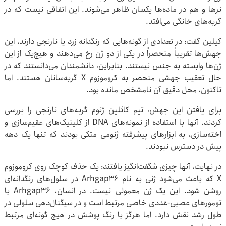
نرها و هم در ماده‌ها یکسان ظاهر می‌شوند. این اتفاقی نیست که در
گربه‌های خانگی می‌افتد.
کیلین گفت: در تعدادی از گونه‌هایی که رنگدانه زرد یا نارنجی دارند، این
جهش‌ها تقریباً منحصراً در یکی از دو ژن رخ می‌دهند و هیچ‌یک از این
ژن‌ها وابسته به جنس نیستند. بنابراین، دانشمندان می‌دانستند که در
حال تعقیب جهشی منحصر به کروموزوم X گربه‌سانان هستند. اما
تاکنون، محل دقیق آن نامشخص مانده بود.
برای یافتن این جهش، تیم کائلین ژنوم گربه‌های نارنجی را بررسی
کردند. آنها با استفاده از نمونه‌های DNA از کلینیک‌های عقیم‌سازی و
اخته‌سازی، به ابزارهای پیشرفته ژنومی متکی بودند که تنها یک دهه
پیش در دسترس نبودند.
در نهایت، آنها چیزی شگفت‌انگیز یافتند: یک حذف کوچک روی کروموزوم
X که باعث می‌شود ژنی به نام Arhgap36 در سلول‌های رنگدانه‌ای
روشن شود. این یک ژن معمولی نیست. در انسان، Arhgap36 با
تومورهای عصبی-غددی خاصی مرتبط است و در سیگنال‌دهی سلولی در
طول رشد نقش دارد. اما هرگز با رنگ پوشش در هیچ گونه‌ای مرتبط