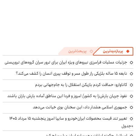
پربازدیدترین
پربحث‌ترین
جزئیات عملیات فرامرزی نیروهای ویژه ایران برای ترور سران گروه‌های تروریستی
نابغه ۱۵ ساله بلژیکی راز طول عمر و توقف پیری انسان را کشف می‌کند؟
کاناوارو: حماقت کردم بازیکن استقلال را به جام‌جهانی بردم
نفوذ جریان بارش‌زا به کشور/ امروز و فردا این مناطق آماده بارش باران باشند
جمهوری اسلامی هشدار داد: این سخنان بوی خیانت می‌دهد
تغییر تند قیمت محصولات ایران‌خودرو و سایپا امروز پنجشنبه ۱۵ مرداد ۱۴۰۵
+جدول
اسرائیل چگونه امارات - همسایه ایران - را مسلح کرد