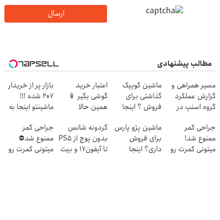
ارسال
مطالب پیشنهادی
مسیر همراهی و
ماشین کوییک
اعتبار خرید
بازار پر از خریدار
گزارش عملکرد
گذاشتی برای
گوشی بگیر 📱
207 شده !!!
گروه اسنپ در
فروش ؟ اینجا
همین حالا
ماشینتو اینجا به
۱۴۰۴
سریع و راحت
درخواست اعتبار
راحتی بفروش
جراحی کمر
ماشین پژو پارس
گردونه شانس
جراحی کمر
بفروش
بده 🎯
ممنوع شد!
برای فروش
بدون پوچ از PS5
ممنوع شد⛔
میتونی کمرت رو
داری؟ اینجا
تا آیفون17 و بیت
میتونی کمرت رو
در منزل درمان
سریع بفروشش
کوین 🔥
در منزل درمان
کنی!
کنی! 👈🏻
((پرسش‌نامه))
پرسش‌نامه