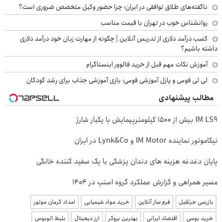
ناگفته‌های طلاق توافقی در ایران؛ چرا حضور وکیل متخصص ضروری است؟
روانشناس خوب در تهران با قیمت مناسب
کسب درآمد دلاری از تدریس آنلاین | چگونه از مهارت زبان خود درآمد دلاری
داشته باشیم؟
آموزش نکات مهم قبل از خرید فالوور اینستاگرام
لی لی فومی و پازل آموزشی فومی؛ بازی آموزشی جذاب برای رشد کودکان
مطالب پیشنهادی
IM LS9 بیش از 1500 کیلومترپیمایش با یکبار شارژ
نیکاموتور نماینده IM Motor و Lynk&Co در ایران
پایان دغدغه هزینه های دندان پزشکی با پک سفید کننده خانگی
مسیر همراهی و گزارش عملکرد گروه اسنپ در ۱۴۰۴
بازرسی جرثقیل
فرم ساز آنلاین
خرید مواد شیمیایی
امداد کرمان موتور
خرید یوسی
اقتصاد ایرانی
بهترین بروکر
ارز دیجیتال
بلیط اتوبوس