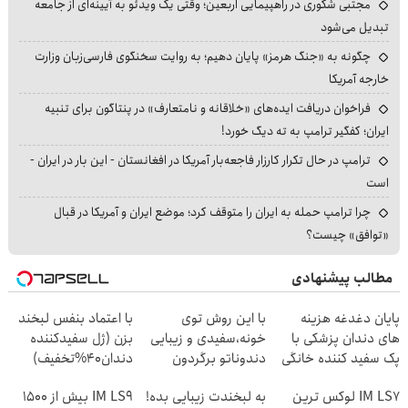
مجتبی شکوری در راهپیمایی اربعین؛ وقتی یک ویدئو به آیینه‌ای از جامعه
تبدیل می‌شود
چگونه به «جنگ هرمز» پایان دهیم؛ به روایت سخنگوی فارسی‌زبان وزارت
خارجه آمریکا
فراخوان دریافت ایده‌های «خلاقانه و نامتعارف» در پنتاگون برای تنبیه
ایران؛ کفگیر ترامپ به ته دیگ خورد!
ترامپ در حال تکرار کارزار فاجعه‌بار آمریکا در افغانستان - این بار در ایران -
است
چرا ترامپ حمله به ایران را متوقف کرد؛ موضع ایران و آمریکا در قبال
«توافق» چیست؟
مطالب پیشنهادی
پایان دغدغه هزینه
با این روش توی
با اعتماد بنفس لبخند
های دندان پزشکی با
خونه،سفیدی و زیبایی
بزن (ژل سفیدکننده
پک سفید کننده خانگی
دندوناتو برگردون
دندان40%تخفیف)
(40%off)
IM LS7 لوکس ترین
به لبخندت زیبایی بده!
IM LS9 بیش از 1500