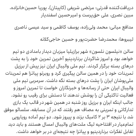
دریافت‌کننده قدرتی: مرتضی شریفی (کاپیتان)، پوریا حسین‌خانزاده،
مبین نصری، علی حق‌پرست و امیرحسین اسفندیار
مدافع میانی: محمد ولی‌زاده، یوسف کاظمی و سید عیسی ناصری
لیبروها: محمدرضا حضرت‌پور و حسین حاجی‌کلاته
سالن «نیلسون نلسون» شهر برازیلیا میزبان دیدار بامدادی دو تیم
خواهد بود و امروز شاگردان برناردینیو آخرین تمرین خود را به پشت
درهای بسته برگزار کردند. تیم ملی والیبال ایران نیز پیش از برزیل
تمرینات خود را در همین سالن پیگیری کرد و روبرتو پیاتزا هم تمرینات
ملی‌پوشان ایران را پشت درهای بسته نگه داشت. سرمربی تیم ملی
والیبال ایران حتی از رسانه‌ها و خبرنگاران خواست تا تمرین امروز و
فعالیت تاکتیکی آن را پوشش ندهند تا دستش برای رقیب رو نشود.
جالب اینکه ایران و برزیل روز شنبه در همین شهر در قالب یک بازی
تدارکاتی و تمرینی به مصاف هم رفتند که در آن مسابقه، سلسائو موفق
شد با نتیجه ۳ بر ۲ کامبک بزند و پیروز شود. دو تیم آماده رویارویی
تمام‌عیار در افتتاحیه لیگ ملت‌های والیبال امسال هستند و باید دید
تقابل تفکرات برناردینیو و پیاتزا چه نتیجه‌ای در بر خواهد داشت.