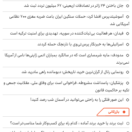
جان باختن ۲۴ زائر در تصادفات اربعینی؛ ۶۷ میلیون تردد ثبت شد
آسوشیتدپرس افشا کرد: حملات سنگین ایران باعث ضربه مغزی ۷۰۰ نظامی
آمریکایی شد
فیدان: هر فعالیت بی‌ثبات‌کننده در سوریه، تهدیدی برای امنیت ترکیه است
اسرائیلی‌ها به خبرنگار پرس‌تی‌وی با نارنجک حمله کردند
مدودف: مایه شرمساری است که در سالگرد بمباران اتمی ژاپنی‌ها نامی از آمریکا
نمی‌برند
رونمایی رئال از گران‌ترین خرید تاریخش؛ دیومانده راهی مادرید شد
پزشکیان: پاسداشت مشروطه، فراخوانی است برای وفاق ملی، عقلانیت جمعی و
تکیه بر حاکمیت قانون
این صور فلکی را به راحتی می‌توانید در آسمان شب رصد کنید!
بازرگانی
ثبت برند یا خرید برند آماده : کدام راه برای کسب‌وکار شما مناسب‌تر است؟