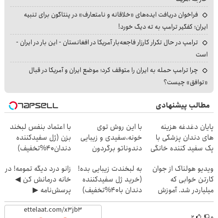
فراخوان دریافت ایده‌های «خلاقانه و نامتعارف» در پنتاگون برای تنبیه
ایران؛ کفگیر ترامپ به ته دیگ خورد!
ترامپ در حال تکرار کارزار فاجعه‌بار آمریکا در افغانستان - این بار در ایران -
است
چرا ترامپ حمله به ایران را متوقف کرد؛ موضع ایران و آمریکا در قبال
«توافق» چیست؟
مطالب پیشنهادی
پایان دغدغه هزینه
با این روش توی
با اعتماد بنفس لبخند
های دندان پزشکی با
خونه،سفیدی و زیبایی
بزن (ژل سفیدکننده
پک سفید کننده خانگی
دندوناتو برگردون
دندان40%تخفیف)
(40%off)
ویدیو هولناک از جوان
به لبخندت زیبایی بده!
زانو درد دیگه تمومه! در
کارتن خوابی که
(خرید ژل سفیدکننده
خانه درمانش کن ◀
میلیاردر شد. آموزش
دندان با40%تخفیف)
پرسش‌نامه ▶
رایگان
۲
۰