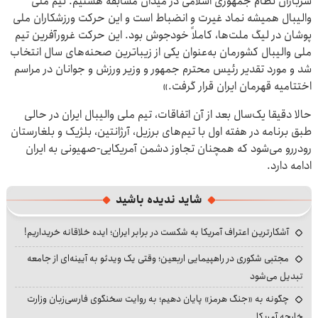
سربازان نظام جمهوری اسلامی در میدان مسابقه هستیم. تیم ملی
والیبال همیشه نماد غیرت و انضباط است و این حرکت ورزشکاران ملی
پوشان در لیگ ملت‌ها، کاملاً خودجوش بود. این حرکت غرورآفرین تیم
ملی والیبال کشورمان به‌عنوان یکی از زیباترین صحنه‌های سال انتخاب
شد و مورد تقدیر رئیس محترم جمهور و وزیر ورزش و جوانان در مراسم
اختتامیه قهرمان ایران قرار گرفت.»
حالا دقیقا یک‌سال بعد از آن اتفاقات، تیم ملی والیبال ایران در حالی
طبق برنامه در هفته اول با تیم‌های برزیل، آرژانتین، بلژیک و بلغارستان
رودررو می‌شود که همچنان تجاوز دشمن آمریکایی-صهیونی به ایران
ادامه دارد.
شاید ندیده باشید
آشکارترین اعتراف آمریکا به شکست در برابر ایران؛ ایده خلاقانه خریداریم!
مجتبی شکوری در راهپیمایی اربعین؛ وقتی یک ویدئو به آیینه‌ای از جامعه
تبدیل می‌شود
چگونه به «جنگ هرمز» پایان دهیم؛ به روایت سخنگوی فارسی‌زبان وزارت
خارجه آمریکا