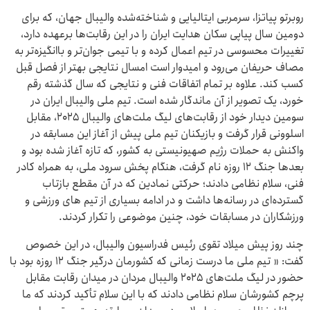
روبرتو پیاتزا، سرمربی ایتالیایی و شناخته‌شده والیبال جهان، که برای
دومین سال پیاپی سکان هدایت ایران را در این رقابت‌ها برعهده دارد،
تغییرات محسوسی در تیم اعمال کرده و با تیمی جوان‌تر و باانگیزه‌تر به
مصاف حریفان می‌رود و امیدوار است امسال نتایجی بهتر از فصل قبل
کسب کند. علاوه بر تمام اتفاقات فنی و نتایجی که سال گذشته رقم
خورد، یک تصویر از آن ماندگار شده است. تیم ملی والیبال ایران در
سومین دیدار خود از رقابت‌های لیگ ملت‌های والیبال ۲۰۲۵، مقابل
اسلوونی قرار گرفت و بازیکنان تیم ملی پیش از آغاز این مسابقه در
واکنش به حملات رژیم صهیونیستی به کشور، که تازه آغاز شده بود و
بعدها جنگ ۱۲ روزه نام گرفت، هنگام پخش سرود ملی، به همراه کادر
فنی، سلام نظامی دادند؛ حرکتی نمادین که در آن مقطع بازتاب
گسترده‌ای در رسانه‌ها داشت و در ادامه بسیاری از تیم های ورزشی و
ورزشکاران در مسابقات خود، چنین موضوعی را تکرار کردند.
چند روز پیش میلاد تقوی رئیس فدراسیون والیبال، در این خصوص
گفت: « تیم ملی ما درست زمانی که کشورمان درگیر جنگ ۱۲ روزه بود با
حضور در لیگ ملت‌های ۲۰۲۵ والیبال مردان در میدان رقابت مقابل
پرچم کشورشان سلام نظامی دادند که با این سلام تأکید کردند که ما