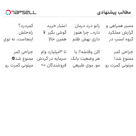
مطالب پیشنهادی
مسیر همراهی و
زانو درد درمان
اعتبار خرید
کمردرد؟
گزارش عملکرد
داره… چرا هنوز
گوشی بگیر 📱
راه‌حلش
گروه اسنپ در
داری بهش ظلم
همین حالا
اینجاست، نه توی
۱۴۰۴
می‌کنی؟
درخواست اعتبار
داروخونه
جراحی کمر
الان وقتشه‼️ با
تا 3میلیارد وام
جراحی کمر
بده 🎯
ممنوع شد!
هر وضعیت بانک
سرمایه در گردش
ممنوع شد⛔
میتونی کمرت رو
مو، موی طبیعی
فروشندگان =>
میتونی کمرت رو
در منزل درمان
بکار!
فروشگاهت رو
در منزل درمان
کنی!
ثبت کن
کنی! 👈🏻
((پرسش‌نامه))
پرسش‌نامه