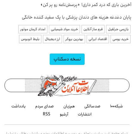
آخرین باری که درد کمر داری! ◗پرسش‌نامه رو پر کن◖
پایان دغدغه هزینه های دندان پزشکی با پک سفید کننده خانگی
بازرسی جرثقیل
فرم ساز آنلاین
خرید مواد شیمیایی
امداد کرمان موتور
خرید یوسی
اقتصاد ایرانی
بهترین بروکر
ارز دیجیتال
بلیط اتوبوس
نسخه دسکتاپ
شبکه۱۰۰
صدسالگی
هم‌زبان
صدای مردم
یادداشت
انتشارات
آرشیو
RSS
تمام حقوق این سایت متعلق به موسسه اطلاعات بوده و بازنشر مطالب تنها با