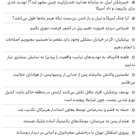
خیبرشکن ایران به سامانه هدایت ضدپارازیت چینی مجهز شد؟/ تهدید جدی
برای پاتریوت و تاد آمریکا
آیا جنگ آمریکا و ایران و باز شدن بن‌بست تنگه هرمز ماه‌ها طول می‌کشد؟
ضرغامی درباره ضرورت تغییر ریل در کشور: فرصت سوزی نکنیم
پزشکیان: اگر در خیابان مشکلی وجود دارد مقصر ما هستیم؛ مجبوریم اصلاحات
را انجام دهیم
طعنه قالیباف به تهدیدهای ترامپ: واقعیت را بپذیر/ به نمایش بیشتری نیاز
نداریم
نخستین واکنش عالیشاه پس از جدایی از پرسپولیس: از هواداران حلالیت
می‌طلبم
یوسف پزشکیان: افراد عاقل تلاش می‌کنند آرامش در منطقه حاکم باشد؛ کنترل
تورم شدنی نیست، چون شرایط پیچیده است
حمله به قشم و بندرعباس توسط معاون استاندار هرمزگان تکذیب شد
هشدار یمن به عربستان: موشک‌های بالستیک آماده شلیک هستند
پیروزی استقلال تهران با درخشش سحرخیزان و آسانی در دیدار دوستانه