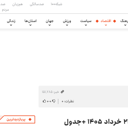
شبکه۱۰۰
صدسالگی
هم‌زبان
صدا
مردم
هنگ
اقتصاد
سیاست
ورزش
جهان
استان‌ها
زندگی
خبر: ۱۵۱٬۷۸۵
نظرات: ۰
۰
-
۰
پربازدیدترین