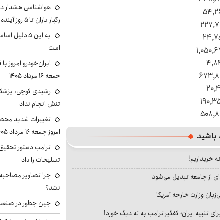
هواشناسی هشدار داد
۵۴,۲
رگبار باران تا ۵ روز آینده
۲۲۷,۷
به این ۵ دلیل
۲۴,۷
است
۱,۰۵۰,۶
۴,۸
ایران‌خودرو امروز با
۶۷۳,۸
جمعه ۱۶ مرداد ۱۴۰۵
۲۰,۴
رشیدی کوچی: پزشکیا
۱۹۰,۳
تنش انجام نداد
۵۰۸,۸
تغییرات شدید محصو
امروز جمعه ۱۶ مرداد ۱۴۰۵ را ببینند
 باشید
ترامپ دستور تحقیق 
نه خریداریم!
تسلیحات را داد
چرا تصاویر مصاحبه‌
ای از جامعه تبدیل می‌شود
نشد؟
بان وزارت خارجه آمریکا
چین چطور در صنعت
ای تنبیه ایران؛ کفگیر ترامپ به ته دیگ خورد!