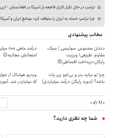
ترامپ در حال تکرار کارزار فاجعه‌بار آمریکا در افغانستان - این 
چرا ترامپ حمله به ایران را متوقف کرد؛ موضع ایران و آمریک
مطالب پیشنهادی
دندان مصنوعی سوئیسی | سبک،
درآمد ما
مقاوم، طبیعی! ویزیت
امتحانش مجانیه😉
رایگان+پرداخت اقساطی😍
چرا تو نباید بنز و بی‌ام‌و زیر پات
ویدیو هولناک از جوا
باشه؟ (دوره رایگان درآمد میلیاردی)
که میلیاردر شد. آموز
۰
۰
شما چه نظری دارید؟