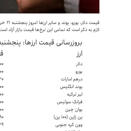
لازم به ذکر است که تمامی این نرخ‌ها قیمت بازار آزاد است
بروزرسانی قیمت ارزها: پنجشنبه ۲۱ خرداد - :۰۰
ارز
قی
دلار
۰۰
یورو
۰۰
درهم امارات
۲۰
پوند انگلیس
۰۰
لیر ترکیه
۰۰
فرانک سوئیس
۰۰
یوان چین
۰۰
ین ژاپن (۱۰۰ ین)
۲۹۰
وون کره جنوبی
۷۹