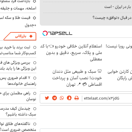
بازداشت فرد مشکوک 
بار در ایران - است
اسلحه، مهمات و جلیق
ا در قبال «توافق» چیست؟
+جدول
بازرگانی
هی 800 میلیونی رویا نیست!
استعلام آنلاین خلافی خودرو 👈با کد
ثبت برند یا خرید برن
ملی و پلاک، سریع، دقیق و بدون
کسب‌وکار شما مناسب‌ت
معطلی
بررسی ویژگی های فن
این ویژگی ها را باید بلد
ن کارتن خوابی
🦷 سبک و طبیعی مثل دندان
۷ اقدام ضروری پس 
ش رایگان
خودت! نصب آسان و پرداخت
راهنمای خانواده‌ها
اقساطی 💳 📍 تهران
راهی مطمئن برای ح
نوسان
چیدمان کیف مدرسه؛
سبک داشته باشیم؟
ناگفته‌های طلاق توا
متخصص ضروری است؟