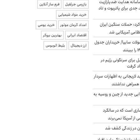
امانه هدایت ضدپارازیت
بازرسی جرثقیل
فرم ساز آنلاین
جدی برای پاتریوت و تاد
خرید مواد شیمیایی
رد: حملات سنگین ایران
امداد کرمان موتور
خرید یوسی
اقتصاد ایرانی
بهترین بروکر
لات سایپا/ خریداران جدول
ارز دیجیتال
بلیط اتوبوس
ل برای سرنگونی رژیم در
اد گرفت
لاریجانی به اظهارات سردار
همراهی نداشتند
ایی جدید از چین و روسیه به
ری است که در سالگرد
ی از آمریکا نمی‌برند
دن در زندگی کشف شد
یان بازنشستگی: این افراد