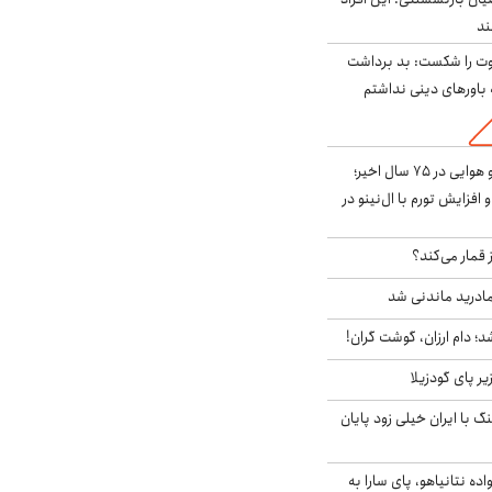
ت را شکست: بد برداشت
باورهای دینی نداشتم
قوی‌ترین الگوی آب و هوایی در ۷۵ سال اخیر؛
افزایش تورم با ال‌نینو در
 قمار می‌کند؟
ادرید ماندنی شد
؛ دام ارزان، گوشت گران!
ر پای گودزیلا
 با ایران خیلی زود پایان
اده نتانیاهو، پای سارا به