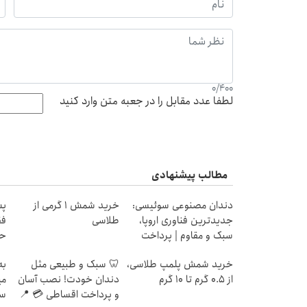
0
/
400
لطفا عدد مقابل را در جعبه متن وارد کنید
مطالب پیشنهادی
دندان مصنوعی سوئیسی:
خرید شمش 1 گرمی از
پس
جدیدترین فناوری اروپا،
طلاسی
فق
سبک و مقاوم | پرداخت
حد
قسطی
خرید شمش پلمپ طلاسی،
🦷 سبک و طبیعی مثل
به
از ۰.۵ گرم تا ۱۰ گرم
دندان خودت! نصب آسان
می
و پرداخت اقساطی 💳 📍
سر