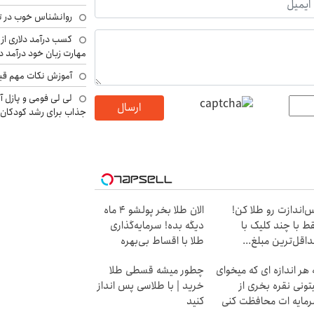
روانشناس خوب در ت
کسب درآمد دلاری از 
مهارت زبان خود درآمد د
آموزش نکات مهم قبل 
لی لی فومی و پازل آ
ارسال
جذاب برای رشد کودکان
‌اندازت رو طلا کن!
الان طلا بخر پولشو 4 ماه
ط با چند کلیک با
دیگه بده! سرمایه‌گذاری
اقل‌ترین مبلغ...
طلا با اقساط بی‌بهره
 هر اندازه ای که میخوای
چطور میشه قسطی طلا
تونی نقره بخری از
خرید | با طلاسی پس انداز
مایه ات محافظت کنی
کنید