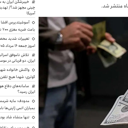
خیبرشکن ایران به س
چینی مجهز شد؟/ تهدید 
آمریکا
آسوشیتدپرس افشا ک
باعث ضربه مغزی ۷۰۰ نظامی آمریکایی شد
تغییرات شدید محصو
امروز جمعه ۱۶ مرداد ۱۴۰۵ را ببینند
تلاش ناموفق اسرائی
ایران، دو قربانی در موس
واکنش خانواده شهید 
کوثری: شهدا هیچ تلفن 
سامانه‌های دفاع هو
ایران رسید؟
مدودف: مایه شرمسا
بمباران اتمی ژاپنی‌ها نام
تنها منشاء شاد بو
خبر مهم برای متقاض