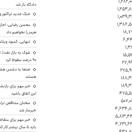
۱,۲۸۲,۰
دادگاه باز شد
۱,۲۵۳,۸
جنگ جدید تراکتور و
۱,۰۳۹,۳
۱,۳۸۶,۵
محسن رضایی: اجازه 
۱۸,۷
هرمز را نخواهیم داد
۶,۴
تنهایی، کمبود ویتام
۱,۳
شوک به بازار نفت/ ت
۱۵,۵
۹۰ درصد سقوط کرد
۲۷,۹
صنعا به دشمن هشدار
۲۷۵,۹
هستند
۱۸۸,۳
۱۸۹,۳
خبر مهم برای بازنش
۴۷۵,۵
این اتفاق باشید
۵۰۷,۰
سخنان متناقض ترامپ 
۴,۶۳۴,۸
خبرساز شد
۵,۸۱۳,۴
خبر مهم برای متقاض
۴,۷۳۱,۶
باید ۵ سال بیشتر کار کنند
۴۳۸,۸