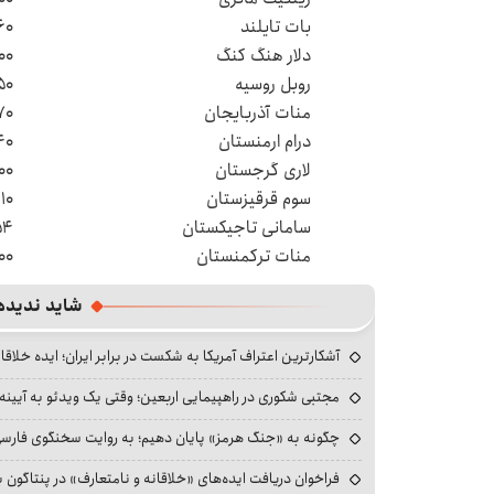
بات تایلند
۶۰
دلار هنگ کنگ
۰۰
روبل روسیه
۵۰
منات آذربایجان
۷۰
درام ارمنستان
۴۰
لاری گرجستان
۰۰
سوم قرقیزستان
۱۰
سامانی تاجیکستان
۵۴
منات ترکمنستان
۰۰
شاید ندیده
آشکارترین اعتراف آمریکا به شکست در برابر ایران؛ ایده خلاقا
مجتبی شکوری در راهپیمایی اربعین؛ وقتی یک ویدئو به آیینه‌
چگونه به «جنگ هرمز» پایان دهیم؛ به روایت سخنگوی فارسی‌ز
فراخوان دریافت ایده‌های «خلاقانه و نامتعارف» در پنتاگون بر