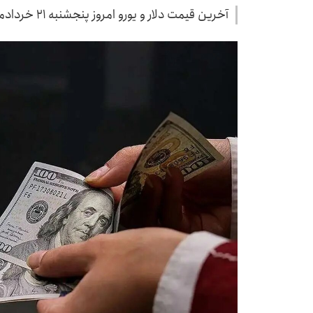
آخرین قیمت دلار و یورو امروز پنجشنبه ۲۱ خردادماه منتشر شد.