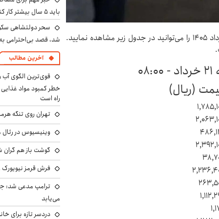
باید ۵ سال بیشتر کار کنند
سحر دولتشاهی سکو
قیمت دلار، یورو، پوند و سایر ارزها امروز پنجشنبه ۲۱ خرداد ۱۴۰۵ را می‌توانید در جدول زیر مشاهده نمایید.
شد، قصد بی‌احترامی به 
.
آخرین مطالب
۰۸
مت (ریال)
خطر کمبود مواد غذایی و 
راه است
۱,۷۸۵,۱
تهران روی تنگه هرمز
۲,۰۶۳,۱
۴۸۶,۱
وینیسیوس در رئال م
۲,۳۹۲,۱
گوشت باز هم گران شد
۳۸,۷
فرش قرمز نیویورک زی
۲,۲۳۶,۴
۲۶۳,۵
ترامپ مدعی شد: جنگ
۱,۱۱۲,
می‌یابد
۱,۱
دردسر تازه برای خانو