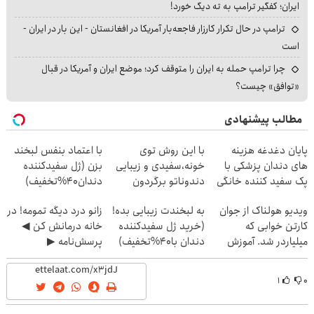
ایران؛ کفگیر ترامپ به ته دیگ خورد!
ترامپ در حال تکرار کارزار فاجعه‌بار آمریکا در افغانستان - این بار در ایران -
است
چرا ترامپ حمله به ایران را متوقف کرد؛ موضع ایران و آمریکا در قبال
«توافق» چیست؟
مطالب پیشنهادی
پایان دغدغه هزینه
با این روش توی
با اعتماد بنفس لبخند
های دندان پزشکی با
خونه،سفیدی و زیبایی
بزن (ژل سفیدکننده
پک سفید کننده خانگی
دندوناتو برگردون
دندان40%تخفیف)
(40%off)
ویدیو هولناک از جوان
به لبخندت زیبایی بده!
زانو درد دیگه تمومه! در
کارتن خوابی که
(خرید ژل سفیدکننده
خانه درمانش کن ◀
میلیاردر شد. آموزش
دندان با40%تخفیف)
پرسش‌نامه ▶
رایگان
۱
۰