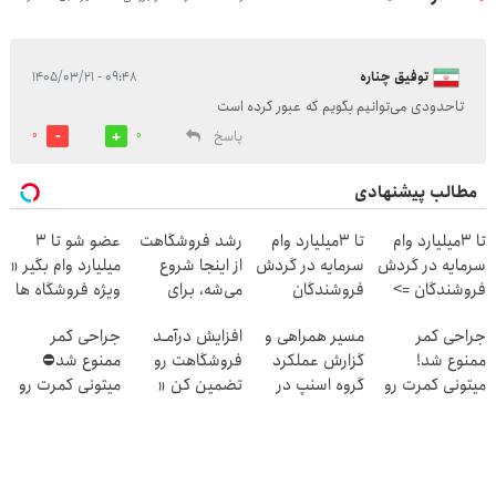
توفيق چناره
۰۹:۴۸ - ۱۴۰۵/۰۳/۲۱
تاحدودی می‌توانیم بگویم که عبور کرده است
پاسخ
0
0
مطالب پیشنهادی
تا 3میلیارد وام
تا 3میلیارد وام
رشد فروشگاهت
عضو شو تا 3
سرمایه در گردش
سرمایه در گردش
از اینجا شروع
میلیارد وام بگیر «
فروشندگان =>
فروشندگان
می‌شه، برای
ویژه فروشگاه ها
فروشگاهت رو
درآمد بیشتر،
»
جراحی کمر
مسیر همراهی و
افزایش درآمـد
جراحی کمر
ثبت کن
آماده‌ای؟
ممنوع شد!
گزارش عملکرد
فروشگاهت رو
ممنوع شد⛔
میتونی کمرت رو
گروه اسنپ در
تضمین کن «
میتونی کمرت رو
در منزل درمان
۱۴۰۴
فروشگاهت رو
در منزل درمان
کنی!
ثبت کن »
کنی! 👈🏻
((پرسش‌نامه))
پرسش‌نامه