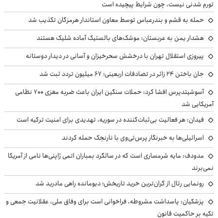
تورم شدنی نیست، چون شرایط پیچیده است
حمله به قشم و بندرعباس توسط معاون استاندار هرمزگان تکذیب شد
هشدار یمن به عربستان: موشک‌های بالستیک آماده شلیک هستند
پیروزی استقلال تهران با درخشش سحرخیزان و آسانی در دیدار دوستانه
جان باختن ۲۴ زائر در تصادفات اربعینی؛ ۶۷ میلیون تردد ثبت شد
آسوشیتدپرس افشا کرد: حملات سنگین ایران باعث ضربه مغزی ۷۰۰ نظامی
آمریکایی شد
فیدان: هر فعالیت بی‌ثبات‌کننده در سوریه، تهدیدی برای امنیت ترکیه است
اسرائیلی‌ها به خبرنگار پرس‌تی‌وی با نارنجک حمله کردند
مدودف: مایه شرمساری است که در سالگرد بمباران اتمی ژاپنی‌ها نامی از آمریکا
نمی‌برند
رونمایی رئال از گران‌ترین خرید تاریخش؛ دیومانده راهی مادرید شد
پزشکیان: پاسداشت مشروطه، فراخوانی است برای وفاق ملی، عقلانیت جمعی و
تکیه بر حاکمیت قانون