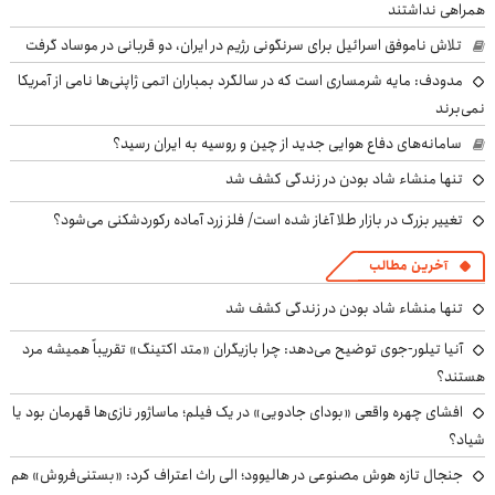
همراهی نداشتند
تلاش ناموفق اسرائیل برای سرنگونی رژیم در ایران، دو قربانی در موساد گرفت
مدودف: مایه شرمساری است که در سالگرد بمباران اتمی ژاپنی‌ها نامی از آمریکا
نمی‌برند
سامانه‌های دفاع هوایی جدید از چین و روسیه به ایران رسید؟
تنها منشاء شاد بودن در زندگی کشف شد
تغییر بزرگ در بازار طلا آغاز شده است/ فلز زرد آماده رکوردشکنی می‌شود؟
آخرین مطالب
تنها منشاء شاد بودن در زندگی کشف شد
آنیا تیلور-جوی توضیح می‌دهد: چرا بازیگران «متد اکتینگ» تقریباً همیشه مرد
هستند؟
افشای چهره واقعی «بودای جادویی» در یک فیلم؛ ماساژور نازی‌ها قهرمان بود یا
شیاد؟
جنجال تازه هوش مصنوعی در هالیوود؛ الی راث اعتراف کرد: «بستنی‌فروش» هم