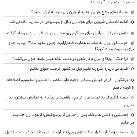
به هوش مصنوعی آلوده شد
سامانه‌های دفاع هوایی جدید از چین و روسیه به ایران رسید؟
ادامه تابستان شیرین برای هواداران رئال؛ وینیسیوس در مادرید ماندنی شد
تلاش ناموفق اسرائیل برای سرنگونی رژیم در ایران، دو قربانی در موساد گرفت
خیبرشکن ایران به سامانه هدایت ضدپارازیت چینی مجهز شد؟/ تهدید جدی
برای پاتریوت و تاد آمریکا
آیا جنگ آمریکا و ایران و باز شدن بن‌بست تنگه هرمز ماه‌ها طول می‌کشد؟
ضرغامی درباره ضرورت تغییر ریل در کشور: فرصت سوزی نکنیم
پزشکیان: اگر در خیابان مشکلی وجود دارد مقصر ما هستیم؛ مجبوریم اصلاحات
را انجام دهیم
طعنه قالیباف به تهدیدهای ترامپ: واقعیت را بپذیر/ به نمایش بیشتری نیاز
نداریم
نخستین واکنش عالیشاه پس از جدایی از پرسپولیس: از هواداران حلالیت
می‌طلبم
یوسف پزشکیان: افراد عاقل تلاش می‌کنند آرامش در منطقه حاکم باشد؛ کنترل