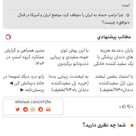
است
چرا ترامپ حمله به ایران را متوقف کرد؛ موضع ایران و آمریکا در قبال
«توافق» چیست؟
مطالب پیشنهادی
پایان دغدغه هزینه
با این روش توی
مسیر همراهی و گزارش
های دندان پزشکی با
خونه،سفیدی و زیبایی
عملکرد گروه اسنپ در
پک سفید کننده خانگی
دندوناتو برگردون
۱۴۰۴
(40%off)
با اعتماد بنفس لبخند
به لبخندت زیبایی بده!
زانو درد دیگه تمومه! در
بزن (ژل سفیدکننده
(خرید ژل سفیدکننده
خانه درمانش کن ◀
دندان40%تخفیف)
دندان با40%تخفیف)
پرسش‌نامه ▶
۰
۰
شما چه نظری دارید؟