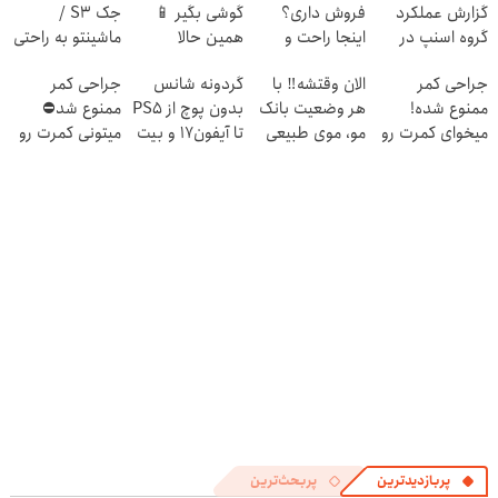
گزارش عملکرد
فروش داری؟
گوشی بگیر 📱
جک S3 /
گروه اسنپ در
اینجا راحت و
همین حالا
ماشینتو به راحتی
۱۴۰۴
سریع بفروشش
درخواست اعتبار
بفروش
جراحی کمر
الان وقتشه‼️ با
گردونه شانس
جراحی کمر
بده 🎯
ممنوع شده!
هر وضعیت بانک
بدون پوچ از PS5
ممنوع شد⛔
میخوای کمرت رو
مو، موی طبیعی
تا آیفون17 و بیت
میتونی کمرت رو
در منزل درمان
بکار!
کوین 🔥
در منزل درمان
کنی؟
کنی! 👈🏻
((پرسش‌نامه))
پرسش‌نامه
پربازدیدترین
پربحث‌ترین