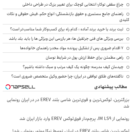
چراغ سقفی توکار؛ انتخابی کوچک برای تغییر بزرگ در طراحی داخلی
راهنمای جامع مستمری و حقوق بازنشستگی؛ انواع حکم، فیش حقوقی و نکات
کلیدی
ثبت برند یا خرید برند آماده : کدام راه برای کسب‌وکار شما مناسب‌تر است؟
بررسی ویژگی های فنی جرثقیل ها: هر بازرسی این ویژگی ها را باید بلد باشد
۷ اقدام ضروری پس از تشکیل پرونده مواد مخدر؛ راهنمای خانواده‌ها
راهی مطمئن برای حفظ ارزش پول در شرایط نوسان
چیدمان کیف مدرسه؛ چگونه یک کیف مرتب و سبک داشته باشیم؟
ناگفته‌های طلاق توافقی در ایران؛ چرا حضور وکیل متخصص ضروری است؟
مطالب پیشنهادی
بزرگترین، لوکس‌ترین و قوی‌ترین شاسی بلند EREV در در ایران رونمایی
شد
رونمایی از IM LS9، پرچم‌دار فوق‌لوکس EREV وارد بازار ایران شد
لوکس‌ترین شاسی‌بلند EREV در ایران، توسط نیکا موتور رونمایی شد!