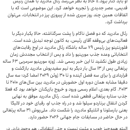
او باید کنار برود.» حالا به نظر می‌رسد رئال مادرید با همان رئیس
قدیمی، عصر جدیدی را تجربه خواهد کرد. این موضوعی است که با
اتفاقات همین چند روز سپری شده از پیروزی پرز در انتخابات، می‌توان
برداشت کرد.
رئال مادرید که دو فصل ناکام را پشت سرگذاشته، حالا یکبار دیگر با
فعالیت‌های بی‌وقفه آقای رئیس، به کانون توجه تبدیل شده است.
فلورنتینو پرز رئیس ۷۹ ساله باشگاه رئال مادرید در اوج رقابت‌های
انتخاباتی وعده جذب مورینیو را داد و پس از انتخاب مجددش زمان
زیادی طول نکشید تا این خبر رسمی شد. ژوزه مورینیو سرمربی ۶۳ ساله
پرتغالی پس از ۱۳ سال بار دیگر به تیم سفیدپوش مادرید بازگشت و
قراردادی را برای سه فصل آینده و تا ۳۰ ژوئن ۲۰۲۹ امضا کرد؛ سه سال
دقیقا مشابه همان دوره اول حضورش در مادرید بین سال‌های ۲۰۱۰ تا
۲۰۱۳. گام بعدی، اعلام رسمی ورود و خروج بازیکنان خواهد بود که فعلا
جذب ستاره پرتغالی قطعی شده است. رئال مادرید موفق به نهایی
کردن انتقال برناردو سیلوا شد و در راه جذب او، رقبای خود در لالیگا
یعنی بارسلونا و اتلتیکو مادرید را شکست داد. ملی‌پوش ۳۱ ساله پرتغالی
در حال حاضر در مسابقات جام جهانی ۲۰۲۶ حضور دارد.
البته همه‌چیز خوب و مثبت نیست و حتی انتقاداتی هم وجود دارد. در