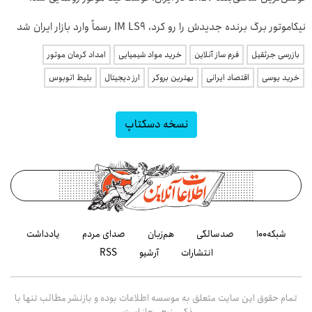
نیکاموتور برگ برنده جدیدش را رو کرد، IM LS9 رسماً وارد بازار ایران شد
بازرسی جرثقیل
فرم ساز آنلاین
خرید مواد شیمیایی
امداد کرمان موتور
خرید یوسی
اقتصاد ایرانی
بهترین بروکر
ارز دیجیتال
بلیط اتوبوس
نسخه دسکتاپ
شبکه۱۰۰
صدسالگی
هم‌زبان
صدای مردم
یادداشت
انتشارات
آرشیو
RSS
تمام حقوق این سایت متعلق به موسسه اطلاعات بوده و بازنشر مطالب تنها با
ذکر منبع مجاز است.