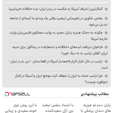
آشکارترین اعتراف آمریکا به شکست در برابر ایران؛ ایده خلاقانه خریداریم!
مجتبی شکوری در راهپیمایی اربعین؛ وقتی یک ویدئو به آیینه‌ای از جامعه
تبدیل می‌شود
چگونه به «جنگ هرمز» پایان دهیم؛ به روایت سخنگوی فارسی‌زبان وزارت
خارجه آمریکا
فراخوان دریافت ایده‌های «خلاقانه و نامتعارف» در پنتاگون برای تنبیه
ایران؛ کفگیر ترامپ به ته دیگ خورد!
ترامپ در حال تکرار کارزار فاجعه‌بار آمریکا در افغانستان - این بار در ایران -
است
چرا ترامپ حمله به ایران را متوقف کرد؛ موضع ایران و آمریکا در قبال
«توافق» چیست؟
مطالب پیشنهادی
پایان دغدغه هزینه
با اعتماد بنفس لبخند
با این روش توی
های دندان پزشکی با
بزن (ژل سفیدکننده
خونه،سفیدی و زیبایی