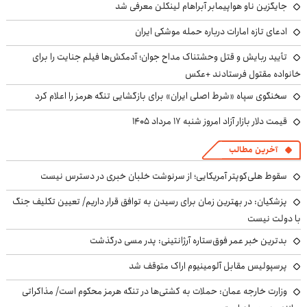
جایگزین ناو هواپیمابر آبراهام لینکلن معرفی شد
ادعای تازه امارات درباره حمله موشکی ایران
تأیید ربایش و قتل وحشتناک مداح جوان؛ آدمکش‌ها فیلم جنایت را برای
خانواده مقتول فرستادند +عکس
سخنگوی سپاه «شرط اصلی ایران» برای بازگشایی تنگه هرمز را اعلام کرد
قیمت دلار بازار آزاد امروز شنبه ۱۷ مرداد ۱۴۰۵
آخرین مطالب
سقوط هلی‌کوپتر آمریکایی؛ از سرنوشت خلبان خبری در دسترس نیست
پزشکیان‌: در بهترین زمان برای رسیدن به توافق قرار داریم/ تعیین تکلیف جنگ
با دولت نیست
بدترین خبر عمر فوق‌ستاره آرژانتینی: پدر مسی درگذشت
پرسپولیس مقابل آلومینیوم اراک متوقف شد
وزارت خارجه عمان: حملات به کشتی‌ها در تنگه هرمز محکوم است/ مذاکراتی