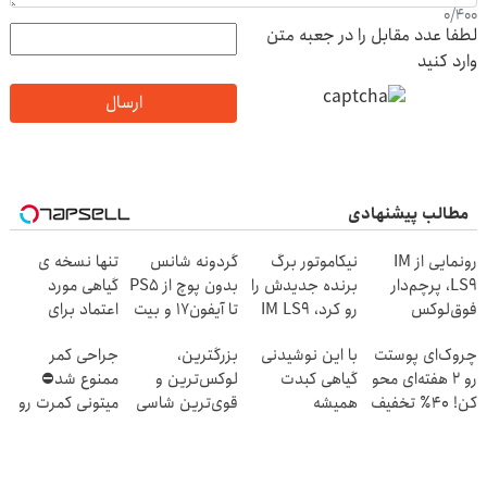
0
/
400
لطفا عدد مقابل را در جعبه متن
وارد کنید
ارسال
مطالب پیشنهادی
رونمایی از IM
نیکاموتور برگ
گردونه شانس
تنها نسخه ی
LS9، پرچم‌دار
برنده جدیدش را
بدون پوچ از PS5
گیاهی مورد
فوق‌لوکس
رو کرد، IM LS9
تا آیفون17 و بیت
اعتماد برای
EREV وارد بازار
رسماً وارد بازار
کوین 🔥
تصفیه کبد(دارای
چروک‌ای پوستت
با این نوشیدنی
بزرگترین،
جراحی کمر
ایران شد
ایران شد
سیب سلامت)
رو ۲ هفته‌ای محو
گیاهی کبدت
لوکس‌ترین و
ممنوع شد⛔
کن! ۴۰٪ تخفیف
همیشه
قوی‌ترین شاسی
میتونی کمرت رو
پرقدرته55%تخفیف
بلند EREV در در
در منزل درمان
ایران رونمایی شد
کنی! 👈🏻
پرسش‌نامه