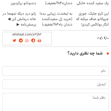
پک سفید کننده خانگی
دندان40%تخفیف)
دندوناتو برگردون
(40%off)
این کرم جلبک، جوری
به لبخندت زیبایی بده!
زانو درد دیگه تمومه! در
چروکاتو صاف میکنه که
(خرید ژل سفیدکننده
خانه درمانش کن ◀
انگار بوتاکس کردی!
دندان با40%تخفیف)
پرسش‌نامه ▶
(تخفیف ویژه)
۲
۰
شما چه نظری دارید؟