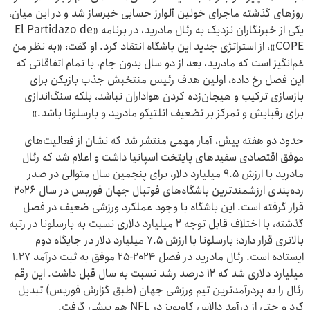
روزهای گذشته ماجرای خولین آلوارز حسابی خبرساز شد و در این میان،
یکی از خبرنگاران نزدیک به رئال مادرید، در برنامه «El Partidazo de
COPE»، از استراتژی جدید این باشگاه انتقاد کرد. او گفت: «به نظر من
غم‌انگیز است که مادرید، بعد از دو سال بدون جام، با تمام اتفاقاتی که
این فصل رخ داده، اولین هدف رئیس منتخبش جذب بازیکن برای
بازسازی ترکیب و هیجان‌زده کردن هواداران نباشد، بلکه سنگ‌اندازی
برای رقبایش و تمرکز بر تضعیف اتلتیکو مادرید و بارسلونا باشد.»
حدود دو هفته پیش، آمار مهمی منتشر شد که نشان از فعالیت‌های
موفق اقتصادی سفیدهای پایتخت اسپانیا داشت و اعلام شد که رئال
مادرید با ارزش ۹.۵ میلیارد دلار، برای پنجمین سال متوالی در صدر
رده‌بندی ارزشمندترین باشگاه‌های فوتبال جهان فوربس در سال ۲۰۲۶
قرار گرفته است. این باشگاه با وجود عملکرد ورزشی ضعیف در فصل
گذشته، با اختلاف قابل توجه ۲ میلیارد دلاری نسبت به بارسلونا در رتبه
بالاتری قرار دارد؛ بارسلونا با ارزش ۷.۵ میلیارد دلار در جایگاه دوم
ایستاده است. رئال مادرید در فصل ۲۰۲۴-۲۵ موفق به ثبت درآمد ۱.۲۷
میلیارد دلاری شد که ۱۲ درصد رشد نسبت به سال قبل داشت. این رقم
رئال را به پردرآمدترین تیم ورزشی جهان (طبق گزارش فوربس) تبدیل
کرد و حتی از درآمد دالاس کاوبویز در NFL هم پیشی گرفت.