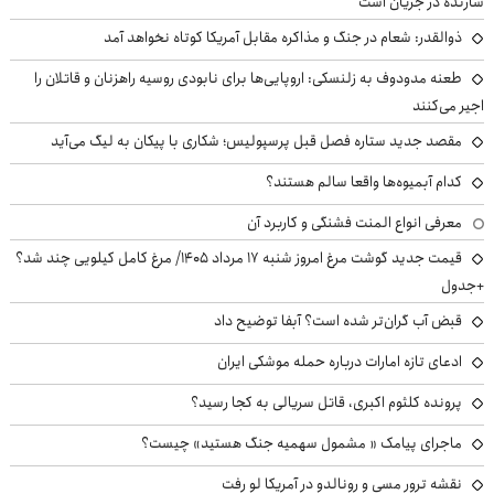
سازنده در جریان است
ذوالقدر: شعام در جنگ و مذاکره مقابل آمریکا کوتاه نخواهد آمد
طعنه مدودوف به زلنسکی: اروپایی‌ها برای نابودی روسیه راهزنان و قاتلان را
اجیر می‌کنند
مقصد جدید ستاره فصل قبل پرسپولیس؛ شکاری با پیکان به لیگ می‌آید
کدام آبمیوه‌ها واقعا سالم هستند؟
معرفی انواع المنت فشنگی و کاربرد آن
قیمت جدید گوشت مرغ امروز شنبه ۱۷ مرداد ۱۴۰۵/ مرغ کامل کیلویی چند شد؟
+جدول
قبض آب گران‌تر شده است؟ آبفا توضیح داد
ادعای تازه امارات درباره حمله موشکی ایران
پرونده کلثوم اکبری، قاتل سریالی به کجا رسید؟
ماجرای پیامک « مشمول سهمیه جنگ هستید» چیست؟
نقشه ترور مسی و رونالدو در آمریکا لو رفت