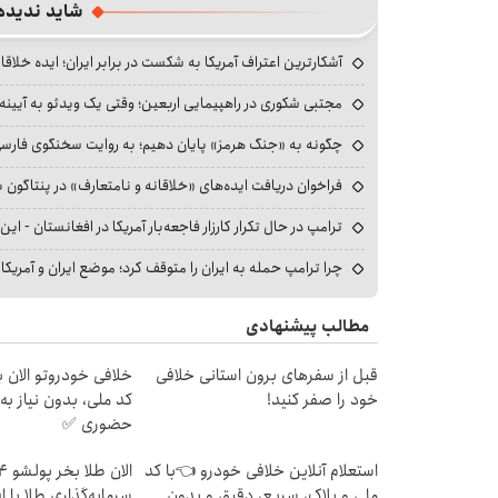
شاید ندیده
آشکارترین اعتراف آمریکا به شکست در برابر ایران؛ ایده خلاقا
مجتبی شکوری در راهپیمایی اربعین؛ وقتی یک ویدئو به آیینه‌
چگونه به «جنگ هرمز» پایان دهیم؛ به روایت سخنگوی فارسی‌ز
فراخوان دریافت ایده‌های «خلاقانه و نامتعارف» در پنتاگون بر
ترامپ در حال تکرار کارزار فاجعه‌بار آمریکا در افغانستان - این 
چرا ترامپ حمله به ایران را متوقف کرد؛ موضع ایران و آمریک
مطالب پیشنهادی
قبل از سفرهای برون استانی خلافی
خلافی خودروتو الان بب
خود را صفر کنید!
کد ملی، بدون نیاز به
حضوری ✅
استعلام آنلاین خلافی خودرو 👈با کد
ملی و پلاک، سریع، دقیق و بدون
سرمایه‌گذاری طلا با 