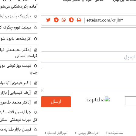
آماده رکوردشکنی می‌شو
برای یک پاییز پربار
ببینید تورم چگونه کم
اگر پشه‌ها نابود شو
[دکتر محمدعلی فی
کرامت انسانی
۱۴۰۵
[اکبر حیدری] آیا ت
[رضا کیمیایی] بازار
ارسال
[دکتر محمد طاهری]
چرا اردبیل قطب گر
کل میراث فرهنگی استان
فرمان بازار طلا به 
منتشرشده: 1
در انتظار بررسی: 0
غیرقابل انتشار: 0