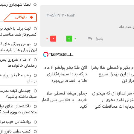
لطفا شهرداری رسید
۱۸:۵۲ - ۱۴۰۵/۰۳/۲۲
بازرگانی
اهند داد
ثبت برند یا خرید برن
کسب‌وکار شما مناسب‌ت
پاسخ
0
0
بررسی ویژگی های فن
این ویژگی ها را باید بلد
۷ اقدام ضروری پس 
راهنمای خانواده‌ها
م بگیر و قسطی طلا بخر!
الان طلا بخر پولشو 4 ماه
 از این بهتر!! سریع
دیگه بده! سرمایه‌گذاری
راهی مطمئن برای ح
راز کن
طلا با اقساط بی‌بهره
نوسان
چیدمان کیف مدرسه؛
 هر اندازه ای که میخوای
چطور میشه قسطی طلا
سبک داشته باشیم؟
تونی نقره بخری از
خرید | با طلاسی پس انداز
ناگفته‌های طلاق توا
مایه ات محافظت کنی
کنید
متخصص ضروری است؟
روانشناس خوب در ت
کسب درآمد دلاری از 