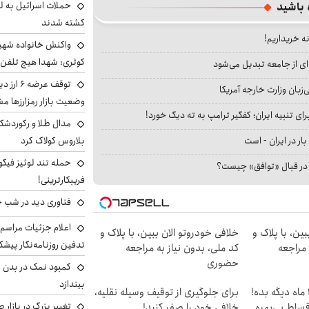
حملات اسرائیل به ل
 باشید
کشته شدند
نه خریداریم!
واکنش خانواده شهید 
کوثری: شهدا هیچ تلفن 
ای از جامعه تبدیل می‌شود
توقف عرض
بان وزارت خارجه آمریکا
وضعیت بازار رمزارزها
ای تنبیه ایران؛ کفگیر ترامپ به ته دیگ خورد!
مدال طلا و رکوردشکنی
بلاروس کولاک کرد
بار در ایران - است
حمله تند لوئیز فیگو 
ا در قبال «توافق» چیست؟
فریبکارترینی!
فناوری دید در شب 
اعلام جزئیات مراسم 
ین، با پلاک و
خلافی خودروتو الان ببین، با پلاک و
تدفین روزنامه‌نگار پیشک
 مراجعه
کد ملی، بدون نیاز به مراجعه
حضوری
کمبود نمک در بدن می
بیندازد
الان طلا بخر پولشو 4 ماه دیگه بده!
برای جلوگیری از توقیف وسیله نقلیه،
تغییر بزرگ در بازار 
اقساط بی‌بهره
خلافی خود را صفر کنید!