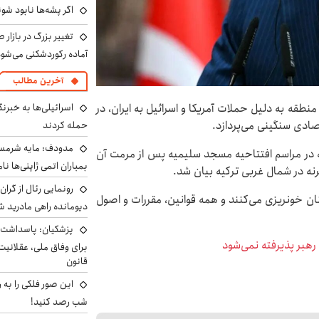
اگر پشه‌ها نابود شو
تغییر بزرگ در بازار 
آماده رکوردشکنی می‌شو
آخرین مطالب
اسرائیلی‌ها به خبرنگ
قه به دلیل حملات آمریکا و اسرائیل به ایران، در
صادی سنگینی می‌پردازد.
حمله کردند
مدودف: مایه شرمسا
عه در مراسم افتتاحیه مسجد سلیمیه پس از مرمت آن
بمباران اتمی ژاپنی‌ها نام
نه در شمال غربی ترکیه بیان شد.
رونمایی رئال از گرا
ان خونریزی می‌کنند و همه قوانین، مقررات و اصول
دیومانده راهی مادرید ش
پزشکیان: پاسداشت 
هبر پذیرفته نمی‌شود
برای وفاق ملی، عقلانیت
قانون
این صور فلکی را به ر
شب رصد کنید!