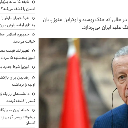
نابغه ۱۵ ساله 
انسان را کشف می‌کند؟
نفوذ جریان بارش‌زا ب
ر حالی که جنگ روسیه و اوکراین هنوز پایان
مناطق آماده بارش باران
 علیه ایران می‌پردازد.
جمهوری اسلامی هشد
خیانت می‌دهد
تغییر تند قیمت محصو
امروز پنجشنبه ۱۵ مرداد ۱۴۰۵ +جدول
فوری| شرط جدید برا
رضاییان برای بازگش
اولیه را برداشت
دانشمندان راز یک زن
کمتر را کشف کردند
حمله ایران به پایگاه
پیشرفته روسی؟/ پرواز ن
آسمان