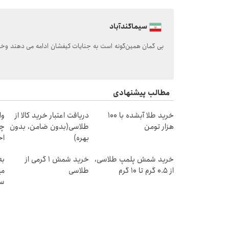
سیماگندآباد
بی گمان همین‌گونه است به جنایات کیفشان ادامه می دهند وخو
مطالب پیشنهادی
خرید طلا آبشده با 100
دریافت اعتبار خرید کالا از
وا
هزار تومن
طلاسی(بدون ضامن، بدون
چی
بهره)
اح
خرید شمش پلمپ طلاسی،
خرید شمش 1 گرمی از
به
از ۰.۵ گرم تا ۱۰ گرم
طلاسی
می
سر