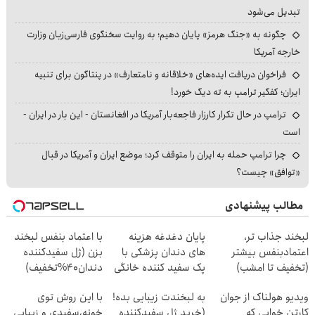
تبدیل می‌شود
چگونه به «جنگ هرمز» پایان دهیم؛ به روایت سخنگوی فارسی‌زبان وزارت
خارجه آمریکا
فراخوان دریافت ایده‌های «خلاقانه و نامتعارف» در پنتاگون برای تنبیه
ایران؛ کفگیر ترامپ به ته دیگ خورد!
ترامپ در حال تکرار کارزار فاجعه‌بار آمریکا در افغانستان - این بار در ایران -
است
چرا ترامپ حمله به ایران را متوقف کرد؛ موضع ایران و آمریکا در قبال
«توافق» چیست؟
مطالب پیشنهادی
لبخند جذاب تر،
پایان دغدغه هزینه
با اعتماد بنفس لبخند
اعتمادبنفس بیشتر
های دندان پزشکی با
بزن (ژل سفیدکننده
(تخفیف تا امشب)
پک سفید کننده خانگی
دندان40%تخفیف)
ویدیو هولناک از جوان
به لبخندت زیبایی بده!
با این روش توی
کارتن خوابی که
(خرید ژل سفیدکننده
خونه،سفیدی و زیبایی