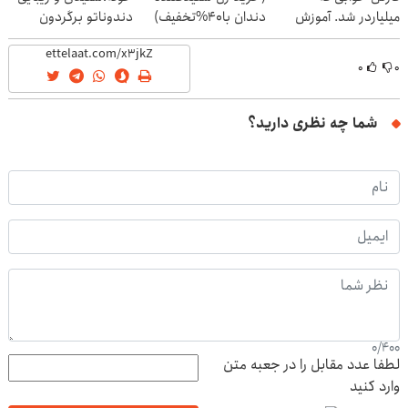
میلیاردر شد. آموزش
دندان با40%تخفیف)
دندوناتو برگردون
رایگان
(40%off)
۰
۰
شما چه نظری دارید؟
0
/
400
لطفا عدد مقابل را در جعبه متن
وارد کنید