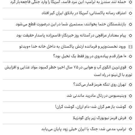
حمله تند سندرز به ترامپ: این مرد فاسد، آمریکا را وارد جنگی فاجعه‌بار کرد
اعتراف رسانه پاکستانی: آمریکا در باتلاق ایران گیر افتاد
بازنشستگان حتما بخوانند: مستمری شما در این درصورت قطع می‌شود
پیام معنادار عراقچی در آستانه روز خبرنگار؛ قاسم‌زاده پاسدار حقیقت بود
ورود نخست‌وزیر و فرمانده ارتش پاکستان به داخل خانه خدا +ویدئو
۱۰ هزار قدم پیاده‌روی در روز فقط یک تخیل بود؟
قوی‌ترین الگوی آب و هوایی در ۷۵ سال اخیر؛ خطر کمبود مواد غذایی و افزایش
تورم با ال‌نینو در راه است
تهران روی تنگه هرمز قمار می‌کند؟
وینیسیوس در رئال مادرید ماندنی شد
گوشت باز هم گران شد؛ دام ارزان، گوشت گران!
فرش قرمز نیویورک زیر پای گودزیلا
ترامپ مدعی شد: جنگ با ایران خیلی زود پایان می‌یابد