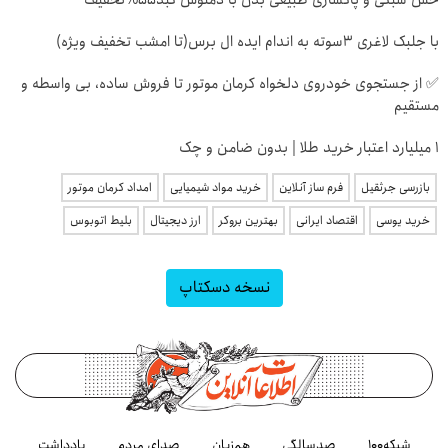
با جلبک لاغری 3سوته به اندام ایده ال برس(تا امشب تخفیف ویژه)
✅ از جستجوی خودروی دلخواه کرمان موتور تا فروش ساده، بی واسطه و
مستقیم
۱ میلیارد اعتبار خرید طلا | بدون ضامن و چک
بازرسی جرثقیل
فرم ساز آنلاین
خرید مواد شیمیایی
امداد کرمان موتور
خرید یوسی
اقتصاد ایرانی
بهترین بروکر
ارز دیجیتال
بلیط اتوبوس
نسخه دسکتاپ
شبکه۱۰۰
صدسالگی
هم‌زبان
صدای مردم
یادداشت