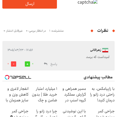
ارسال
نظرات
منتشرشده: 1
در انتظار بررسی: 0
غیرقابل انتشار: 0
زهراگانی
۱۷:۵۶ - ۱۴۰۵/۰۳/۲۳
امیداست که برسد
پاسخ
0
0
مطالب پیشنهادی
با زاپیامکس، به
مسیر همراهی و
۱ میلیارد اعتبار
انفجار لاغری و
راحتی درد زانو را
گزارش عملکرد
خرید طلا | بدون
کاهش وزن و
درمان کنید!
گروه اسنپ در
ضامن و چک
سایز همزمان با
۱۴۰۴
این چربیسوز
جراحی کمر
با این نوشیدنی
چرا درد زانو را
جراحی کمر
ممنوع شده!
گیاهی کبدت
تحمل می‌کنی؟
ممنوع شد⛔