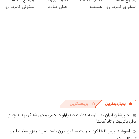
میخوای کمرت رو
همیشه
خیلی ساده
میتونی کمرت رو
در منزل درمان
پرقدرته55%تخفیف
درمنزل درمانش
در منزل درمان
کنی؟
کن
کنی! 👈🏻
((پرسش‌نامه))
پرسش‌نامه
پربازدیدترین
پربحث‌ترین
خیبرشکن ایران به سامانه هدایت ضدپارازیت چینی مجهز شد؟/ تهدید جدی
برای پاتریوت و تاد آمریکا
آسوشیتدپرس افشا کرد: حملات سنگین ایران باعث ضربه مغزی ۷۰۰ نظامی
آمریکایی شد