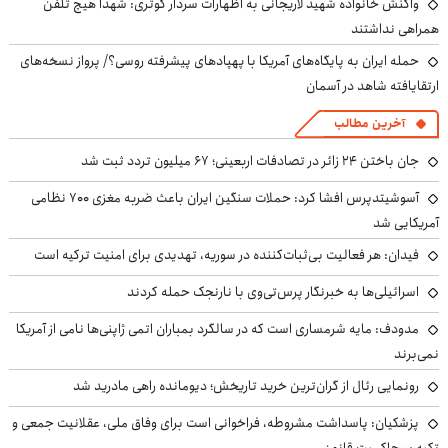
واکنش خانواده شهید لاریجانی به اظهارات سردار کوثری: شهدا هیچ تلفن
همراهی نداشتند
حمله ایران به پایگاه‌های آمریکا با پهپادهای پیشرفته روسی؟/ پرواز نسخه‌های
ارتقایافته شاهد در آسمان
آخرین مطالب
جان باختن ۲۴ زائر در تصادفات اربعینی؛ ۶۷ میلیون تردد ثبت شد
آسوشیتدپرس افشا کرد: حملات سنگین ایران باعث ضربه مغزی ۷۰۰ نظامی
آمریکایی شد
فیدان: هر فعالیت بی‌ثبات‌کننده در سوریه، تهدیدی برای امنیت ترکیه است
اسرائیلی‌ها به خبرنگار پرس‌تی‌وی با نارنجک حمله کردند
مدودف: مایه شرمساری است که در سالگرد بمباران اتمی ژاپنی‌ها نامی از آمریکا
نمی‌برند
رونمایی رئال از گران‌ترین خرید تاریخش؛ دیومانده راهی مادرید شد
پزشکیان: پاسداشت مشروطه، فراخوانی است برای وفاق ملی، عقلانیت جمعی و