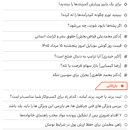
برای یک پاییز پربارش کمربندها را ببندید!
ببینید تورم چگونه کم‌درآمدها را له کرده!
اگر پشه‌ها نابود شوند، چه می‌شود؟
[دکتر محمدعلی فیاض‌بخش] حقوق بشر و کرامت انسانی
قیمت روز گوشی موبایل امروز پنجشنبه ۱۵ مرداد ۱۴۰۵
[اکبر حیدری] آیا ترامپ به دنبال صلح است؟
[رضا کیمیایی] بازار سهام؛ فرصت یا تله؟
[دکتر محمد طاهری] بحران برای سومین تنگه
بازرگانی
ثبت برند یا خرید برند آماده : کدام راه برای کسب‌وکار شما مناسب‌تر است؟
بررسی ویژگی های فنی جرثقیل ها: هر بازرسی این ویژگی ها را باید بلد باشد
۷ اقدام ضروری پس از تشکیل پرونده مواد مخدر؛ راهنمای خانواده‌ها
راهی مطمئن برای حفظ ارزش پول در شرایط نوسان