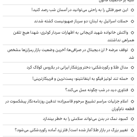
تکیه بر حاکمیت قانون
این صور فلکی را به راحتی می‌توانید در آسمان شب رصد کنید!
حملات اسرائیل به لبنان؛ دو سرباز صهیونیست کشته شدند
واکنش خانواده شهید لاریجانی به اظهارات سردار کوثری: شهدا هیچ تلفن
همراهی نداشتند
توقف عرضه ۶ ارز دیجیتال در صرافی‌ها؛ آخرین وضعیت بازار رمزارزها مشخص
شد
مدال طلا و رکوردشکنی؛ دختر ورزشکار ایرانی در بلاروس کولاک کرد
حمله تند لوئیز فیگو به اینفانتینو: پست‌ترین و فریبکارترینی!
فناوری دید در شب چگونه عمل می‌کند؟
اعلام جزئیات مراسم تشییع مرحوم قاسم‌زاده؛ تدفین روزنامه‌نگار پیشکسوت در
قطعه نام‌آوران
کمبود نمک در بدن می‌تواند سلامتی را به خطر بیندازد
تغییر بزرگ در بازار طلا آغاز شده است/ فلز زرد آماده رکوردشکنی می‌شود؟