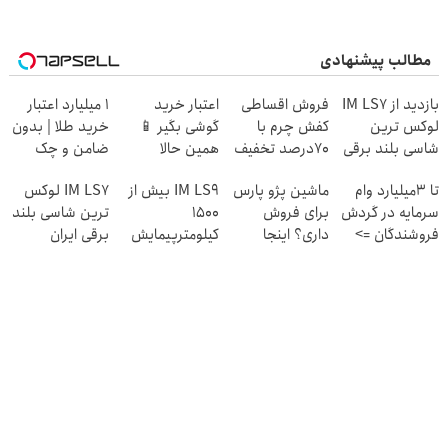
مطالب پیشنهادی
بازدید از IM LS7
فروش اقساطی
اعتبار خرید
۱ میلیارد اعتبار
لوکس ترین
کفش چرم با
گوشی بگیر 📱
خرید طلا | بدون
شاسی بلند برقی
70درصد تخفیف
همین حالا
ضامن و چک
ایران در باشگاه
درخواست اعتبار
تا 3میلیارد وام
ماشین پژو پارس
IM LS9 بیش از
IM LS7 لوکس
انقلاب
بده 🎯
سرمایه در گردش
برای فروش
1500
ترین شاسی بلند
فروشندگان =>
داری؟ اینجا
کیلومترپیمایش
برقی ایران
فروشگاهت رو
سریع بفروشش
با یکبار شارژ
ثبت کن