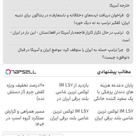
خارجه آمریکا
فراخوان دریافت ایده‌های «خلاقانه و نامتعارف» در پنتاگون برای تنبیه
ایران؛ کفگیر ترامپ به ته دیگ خورد!
ترامپ در حال تکرار کارزار فاجعه‌بار آمریکا در افغانستان - این بار در ایران -
است
چرا ترامپ حمله به ایران را متوقف کرد؛ موضع ایران و آمریکا در قبال
«توافق» چیست؟
مطالب پیشنهادی
پایان دغدغه هزینه
بازدید از IM LS7
70درصد تخفیف ویژه
های دندان پزشکی با
لوکس ترین شاسی
کفش چرم (از دستش
پک سفید کننده خانگی
بلند برقی ایران در
نده)
باشگاه انقلاب
IM LS7 لوکس ترین
IM LS7 لوکس ترین
مسیر همراهی و گزارش
شاسی بلند برقی ایران
شاسی بلند برقی ایران
عملکرد گروه اسنپ در
۱۴۰۴