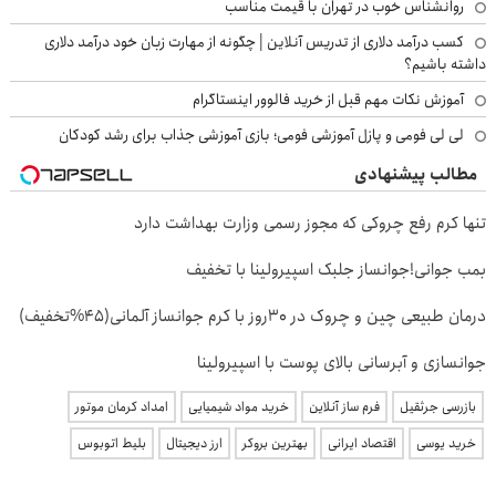
روانشناس خوب در تهران با قیمت مناسب
کسب درآمد دلاری از تدریس آنلاین | چگونه از مهارت زبان خود درآمد دلاری
داشته باشیم؟
آموزش نکات مهم قبل از خرید فالوور اینستاگرام
لی لی فومی و پازل آموزشی فومی؛ بازی آموزشی جذاب برای رشد کودکان
مطالب پیشنهادی
تنها کرم رفع چروکی که مجوز رسمی وزارت بهداشت دارد
بمب جوانی!جوانساز جلبک اسپیرولینا با تخفیف
درمان طبیعی چین و چروک در 30روز با کرم جوانساز آلمانی(45%تخفیف)
جوانسازی و آبرسانی بالای پوست با اسپیرولینا
بازرسی جرثقیل
فرم ساز آنلاین
خرید مواد شیمیایی
امداد کرمان موتور
خرید یوسی
اقتصاد ایرانی
بهترین بروکر
ارز دیجیتال
بلیط اتوبوس