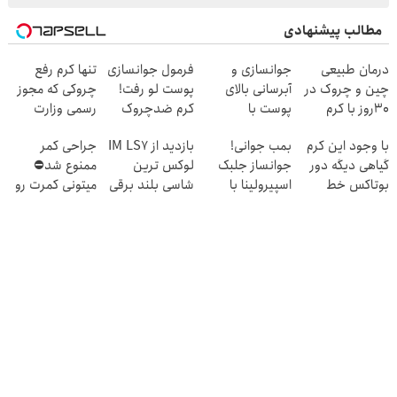
مطالب پیشنهادی
درمان طبیعی
جوانسازی و
فرمول جوانسازی
تنها کرم رفع
چین و چروک در
آبرسانی بالای
پوست لو رفت!
چروکی که مجوز
30روز با کرم
پوست با
کرم ضدچروک
رسمی وزارت
جوانساز
اسپیرولینا
جلبک با تخفیف
بهداشت دارد
با وجود این کرم
بمب جوانی!
بازدید از IM LS7
جراحی کمر
آلمانی(45%تخفیف)
گیاهی دیگه دور
جوانساز جلبک
لوکس ترین
ممنوع شد⛔
بوتاکس خط
اسپیرولینا با
شاسی بلند برقی
میتونی کمرت رو
قرمز بکش!
تخفیف
ایران در باشگاه
در منزل درمان
انقلاب
کنی! 👈🏻
پرسش‌نامه