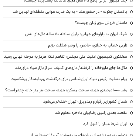
چند میلیون ایرانی بالای ۴۵ سال مجرد ماندند؛ پشت‌پرده چیست؟
پاکستان چگونه - در حضور هند - به یک قدرت هوایی منطقه‌ای تبدیل شد
داستان فروش موی زنان چیست؟
شوک ایران به بازارهای جهانی؛ پایان سلطه ۵۰ ساله دلارهای نفتی
زارعی خطاب به خرازی: حاضرم با وضو شلاقت بزنم
سخنگوی کمیسیون امنیت ملی مجلس: تفاهم تنگه هرمز به مرحله نهایی رسید
دلال‌ها جای داروخانه را گرفتند/ داروهای کمیاب سر از بازار سیاه درآوردند
پیام تسلیت رئیس بنیاد ایران‌شناسی برای درگذشت روزنامه‌نگار پیشکسوت
رشد ۱۰۰۰ درصدی هزینه ساخت مسکن؛ هزینه ساخت هر متر خانه چقدر است؟
شمال کشور زیر رگبار و رعدوبرق؛ تهران خنک‌تر می‌شود
مقصد بعدی رامین رضاییان بالاخره معلوم شد
ایران شرط عمان را قبول کرد
تصاویر دیده نشده از پهپادهای منهدم‌شده آمریکا توسط سپاه