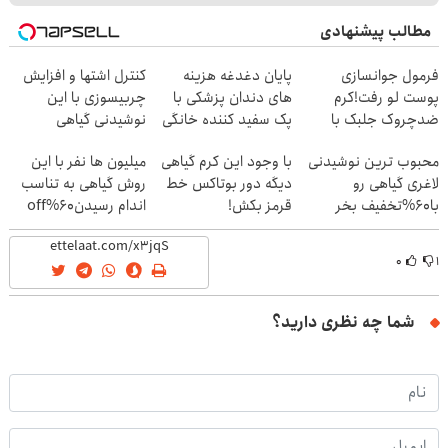
مطالب پیشنهادی
فرمول جوانسازی
پایان دغدغه هزینه
کنترل اشتها و افزایش
پوست لو رفت!کرم
های دندان پزشکی با
چربیسوزی با این
ضدچروک جلبک با
پک سفید کننده خانگی
نوشیدنی گیاهی
تخفیف
محبوب ترین نوشیدنی
با وجود این کرم گیاهی
میلیون ها نفر با این
لاغری گیاهی رو
دیگه دور بوتاکس خط
روش گیاهی به تناسب
با60%تخفیف بخر
قرمز بکش!
اندام رسیدن60%off
۰
۱
شما چه نظری دارید؟