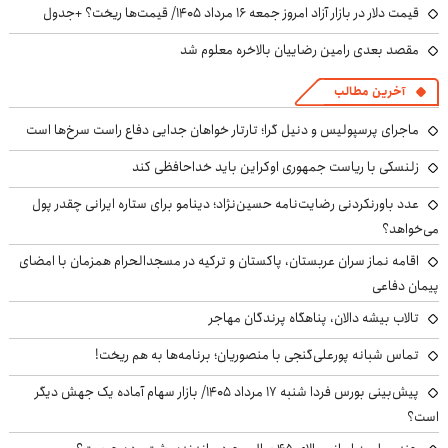
قیمت دلار در بازار آزاد امروز جمعه ۱۶ مرداد ۱۴۰۵/ قیمت‌ها ریخت؟ +جدول
مقصد بعدی رامین رضاییان بالاخره معلوم شد
آخرین مطالب
ماجرای پرسپولیس و دنیل گرا؛ تارتار خواهان جدایی دفاع راست سرخ‌ها است
زلنسکی با ریاست جمهوری اوکراین باید خداحافظی کند
عدد باورنکردنی رضایت‌نامه حسین‌نژاد؛ دینامو برای ستاره ایرانی چقدر پول
می‌خواهد؟
اقامه نماز سران عربستان، پاکستان و ترکیه در مسجدالحرام همزمان با امضای
پیمان دفاعی
تالاب بیشه دالان، پناهگاه پرندگان مهاجر
تماس شبانه پورعلی‌گنجی با منصوریان؛ برنامه‌ها به هم ریخت!
پیش‌بینی بورس فردا شنبه ۱۷ مرداد ۱۴۰۵/ بازار سهام آماده یک جهش دیگر
است؟