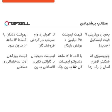
مطالب پیشنهادی
یخچال ویترینی 9
قیمت ایمپلنت
تا 3میلیارد وام
ایمپلنت دندان با
فوت ایستکول
۲۵ میلیون +
سرمایه در گردش
اقساط 12 ماهه
(جدید)
روکش رایگان
فروشندگان
✅ بدون سود
بدون ضامن
چربیسوزی که
با اقساط 12 ماهه
ایمپلنت دیجیتال
قیمت روز آهن
شگفتی لاغری
دندونتو ایمپلنت
با گارانتی کتبی،
آلات ساختمانی و
آسان را رقم زد!
کن 🧩 بدون چک
اقساطی بدون
صنعتی
و سفته
چک و بدون
ضامن