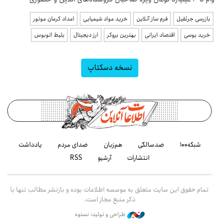
بازرسی جرثقیل
فرم ساز آنلاین
خرید مواد شیمیایی
امداد کرمان موتور
خرید یوسی
اقتصاد ایرانی
بهترین بروکر
ارز دیجیتال
بلیط اتوبوس
نسخه دسکتاپ
شبکه۱۰۰
صدسالگی
هم‌زبان
صدای مردم
یادداشت
انتشارات
آرشیو
RSS
تمام حقوق این سایت متعلق به موسسه اطلاعات بوده و بازنشر مطالب تنها با
ذکر منبع مجاز است.
طراحی و تولید: نستوه