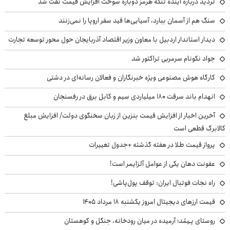
تردید درباره آینده تنگه هرمز دوباره سوخت افزایش قیمت نفت شد
سنگ هم از آسمان ببارد، آسیایی‌ها قید سفر اروپا را نمی‌زنند
دیدار استاندار اردبیل با معاون وزیر اقتصاد آذربایجان حول محور توسعه تجارت
جواد نکونام سرمربی تراکتور شد
کارگاه هوش مصنوعی ویژه خبرنگاران و فعالان رسانه‌ای در دشتی
انهدام باند سرقت ۱۸۰ میلیاردی سیم و کابل برق در رفسنجان
آخرین اخبار از افزایش قیمت بنزین از زبان سخنگوی دولت/ افزایش مبلغ
کالابرگ قطعی است
پرواز قیمت طلا در هفته گذشته +جدول تغییرات
عفونت دهان یکی از عوامل آلزایمر است!
راه نجات فوتبال ایران: توقف پول‌پاشی!
قیمت ارزهای دیجیتال امروز یکشنبه ۱۸ مرداد ۱۴۰۵
روستای پـِیمُد؛ آرمیده در میان رودخانه، جنگل و کوهستان