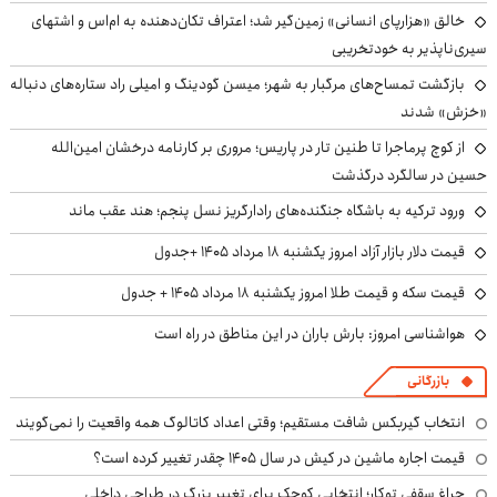
خالق «هزارپای انسانی» زمین‌گیر شد؛ اعتراف تکان‌دهنده به ام‌اس و اشتهای
سیری‌ناپذیر به خودتخریبی
بازگشت تمساح‌های مرگبار به شهر؛ میسن گودینگ و امیلی راد ستاره‌های دنباله
«خزش» شدند
از کوچ‌ پرماجرا تا طنین تار در پاریس؛ مروری بر کارنامه درخشان امین‌الله
حسین در سالگرد درگذشت
ورود ترکیه به باشگاه جنگنده‌های رادارگریز نسل پنجم؛ هند عقب ماند
قیمت دلار بازار آزاد امروز یکشنبه ۱۸ مرداد ۱۴۰۵ +جدول
قیمت سکه و قیمت طلا امروز یکشنبه ۱۸ مرداد ۱۴۰۵ + جدول
هواشناسی امروز: بارش باران در این مناطق در راه است
بازرگانی
انتخاب گیربکس شافت مستقیم؛ وقتی اعداد کاتالوگ همه واقعیت را نمی‌گویند
قیمت اجاره ماشین در کیش در سال ۱۴۰۵ چقدر تغییر کرده است؟
چراغ سقفی توکار؛ انتخابی کوچک برای تغییر بزرگ در طراحی داخلی