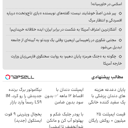
اسلامی در خاورمیانه!
پیر شدن اصلاً خوشایند نیست؛ گفته‌های نویسنده «بازی تاج‌وتخت» درباره
افسردگی و انتظار مرگ
آشکارترین اعتراف آمریکا به شکست در برابر ایران؛ ایده خلاقانه خریداریم!
مجتبی شکوری در راهپیمایی اربعین؛ وقتی یک ویدئو به آیینه‌ای از جامعه
تبدیل می‌شود
چگونه به «جنگ هرمز» پایان دهیم؛ به روایت سخنگوی فارسی‌زبان وزارت
خارجه آمریکا
مطالب پیشنهادی
پایان دغدغه هزینه
ایمپلنت دندان با
نیکاموتور برگ برنده
های دندان پزشکی با
اقساط 12 ماهه ✅ بدون
جدیدش را رو کرد، IM
پک سفید کننده خانگی
سود بدون ضامن
LS9 رسماً وارد بازار
ایران شد
قیمت ایمپلنت ۲۵
با پودر جلبک شکم و
یخچال ویترینی 9 فوت
میلیون + روکش رایگان
پهلوتو آب کن و مانکن
ایستکول (جدید)
شو(تخفیف تا امشب)