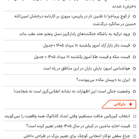
«خزش» شدند
از کوچ‌ پرماجرا تا طنین تار در پاریس؛ مروری بر کارنامه درخشان امین‌الله
حسین در سالگرد درگذشت
ورود ترکیه به باشگاه جنگنده‌های رادارگریز نسل پنجم؛ هند عقب ماند
قیمت دلار بازار آزاد امروز یکشنبه ۱۸ مرداد ۱۴۰۵ +جدول
قیمت سکه و قیمت طلا امروز یکشنبه ۱۸ مرداد ۱۴۰۵ + جدول
هواشناسی امروز: بارش باران در این مناطق در راه است
ایران به «پیمان مکه» می‌پیوندد؟
وضعیت جنگی است؛ این اظهارات نه نشانه انقلابی‌گری است نه شجاعت!
بازرگانی
انتخاب گیربکس شافت مستقیم؛ وقتی اعداد کاتالوگ همه واقعیت را نمی‌گویند
قیمت اجاره ماشین در کیش در سال ۱۴۰۵ چقدر تغییر کرده است؟
چراغ سقفی توکار؛ انتخابی کوچک برای تغییر بزرگ در طراحی داخلی