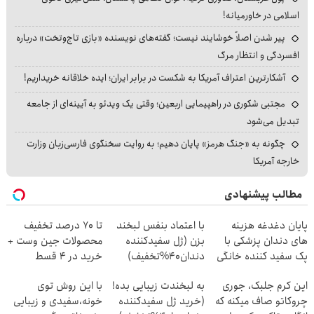
اسلامی در خاورمیانه!
پیر شدن اصلاً خوشایند نیست؛ گفته‌های نویسنده «بازی تاج‌وتخت» درباره
افسردگی و انتظار مرگ
آشکارترین اعتراف آمریکا به شکست در برابر ایران؛ ایده خلاقانه خریداریم!
مجتبی شکوری در راهپیمایی اربعین؛ وقتی یک ویدئو به آیینه‌ای از جامعه
تبدیل می‌شود
چگونه به «جنگ هرمز» پایان دهیم؛ به روایت سخنگوی فارسی‌زبان وزارت
خارجه آمریکا
مطالب پیشنهادی
پایان دغدغه هزینه
با اعتماد بنفس لبخند
تا 70 درصد تخفیف
های دندان پزشکی با
بزن (ژل سفیدکننده
محصولات جین وست +
پک سفید کننده خانگی
دندان40%تخفیف)
خرید در 4 قسط
این کرم جلبک، جوری
به لبخندت زیبایی بده!
با این روش توی
چروکاتو صاف میکنه که
(خرید ژل سفیدکننده
خونه،سفیدی و زیبایی