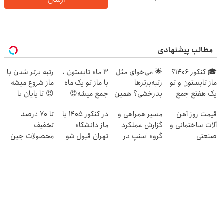
مطالب پیشنهادی
🎓 کنکور ۱۴۰6؟
🌟 می‌خوای مثل
3 ماه تابستون ،
رتبه برتر شدن با
ماز تابستون و تو
رتبه‌برترها
با ماز تو یک ماه
ماز شروع میشه
یک هفتع جمع
بدرخشی؟ همین
جمع میشه😍
😍 تا پایان با
میکنه 🏆
الان دوره جت ماز
شما
قیمت روز آهن
مسیر همراهی و
در کنکور 1405 با
تا 70 درصد
رو شروع ک
آلات ساختمانی و
گزارش عملکرد
ماز دانشگاه
تخفیف
صنعتی
گروه اسنپ در
تهران قبول شو
محصولات جین
۱۴۰۴
😎
وست + خرید در
4 قسط