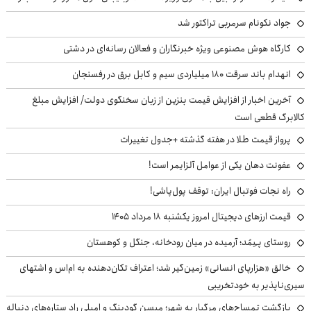
جواد نکونام سرمربی تراکتور شد
کارگاه هوش مصنوعی ویژه خبرنگاران و فعالان رسانه‌ای در دشتی
انهدام باند سرقت ۱۸۰ میلیاردی سیم و کابل برق در رفسنجان
آخرین اخبار از افزایش قیمت بنزین از زبان سخنگوی دولت/ افزایش مبلغ
کالابرگ قطعی است
پرواز قیمت طلا در هفته گذشته +جدول تغییرات
عفونت دهان یکی از عوامل آلزایمر است!
راه نجات فوتبال ایران: توقف پول‌پاشی!
قیمت ارزهای دیجیتال امروز یکشنبه ۱۸ مرداد ۱۴۰۵
روستای پـِیمُد؛ آرمیده در میان رودخانه، جنگل و کوهستان
خالق «هزارپای انسانی» زمین‌گیر شد؛ اعتراف تکان‌دهنده به ام‌اس و اشتهای
سیری‌ناپذیر به خودتخریبی
بازگشت تمساح‌های مرگبار به شهر؛ میسن گودینگ و امیلی راد ستاره‌های دنباله