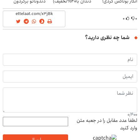
انگار بوتاکس کردی!
دندان با40%تخفیف)
دندوناتو برگردون
(تخفیف ویژه)
(40%off)
۰
۰
شما چه نظری دارید؟
0
/
400
لطفا عدد مقابل را در جعبه متن
وارد کنید
ارسال