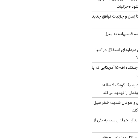
‌شود +جزئیات
کا زمان و جزئیات توافق جدید
سم قاسم‌زاده به منزل
 دیدارهای استقلال در آسیا؛
؟
کابین خلبان و لاشه جنگنده اف-۱۵ آمریکایی که با
حمله سگ‌های ولگرد به یک کودک ۹ ساله؛
دان را تهدید می‌کند
ق و طوفان شدید؛ خطر سیل
کند
رنال: حمله روسیه به یکی از
ستگان: واریزی معوقات