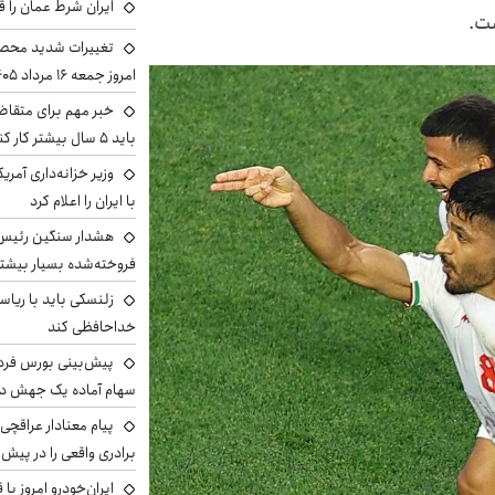
ایران شرط عمان را ق
ت.
تغییرات شدید محصو
امروز جمعه ۱۶ مرداد ۱۴۰۵ را ببینند
خبر مهم برای متقاض
باید ۵ سال بیشتر کار کنند
وزیر خزانه‌داری آمری
با ایران را اعلام کرد
هشدار سنگین رئیس ا
فروخته‌شده بسیار بیشتر
زلنسکی باید با ریا
خداحافظی کند
سهام آماده یک جهش د
پیام معنادار عراقچی:
برادری واقعی را در پیش 
ایران‌خودرو امروز با