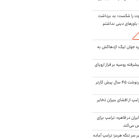
ت را شکست: بد برداشت
باورهای دینی نداشتم
ره جوان لیگ؛ اژدهاکش به
گنده پیشرفته روسیه بر فراز اروپای
ایران، ترامپ را به سرنوشت ۴۵ سال پیش کارتر
مپ از افشای میزان ذخایر
ران در قاهره: ترامپ برای
س می‌کند
ر سر تنگه هرمز؛ ترامپ آماده