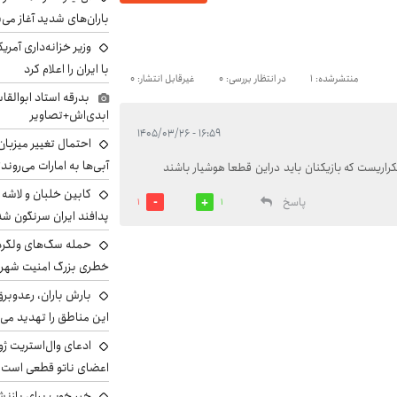
باران‌های شدید آغاز می
وزیر خزانه‌داری آمری
با ایران را اعلام کرد
منتشرشده: 1
در انتظار بررسی: 0
غیرقابل انتشار: 0
بدرقه استاد ابوالقا
ابدی‌اش+تصاویر
۱۶:۵۹ - ۱۴۰۵/۰۳/۲۶
احتمال تغییر میزبان
آبی‌ها به امارات می‌روند
اریست که بازیکنان باید دراین قطعا هوشیار باشند
پاسخ
1
1
پدافند ایران سرنگون شد
خطری بزرگ امنیت شهرون
بارش باران، رعدوبر
این مناطق را تهدید می‌
ادعای وال‌استریت ژو
اعضای ناتو قطعی است
خبر خوب برای بازنش