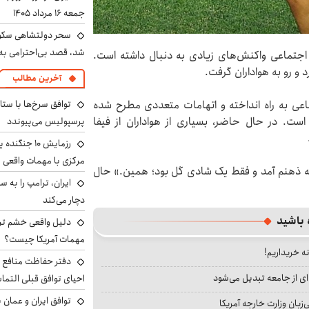
جمعه ۱۶ مرداد ۱۴۰۵
سحر دولتشاهی سکو
شد، قصد بی‌احترامی به 
جتماعی واکنش‌های زیادی به دنبال داشته است.
و رو به هواداران گرفت.
آخرین مطالب
توافق سرخ‌ها با ستا
عی به راه انداخته و اتهامات متعددی مطرح شده
است. در حال حاضر، بسیاری از هواداران از فیفا
پرسپولیس می‌پیوندد
رزمایش ۱۰ جن
مرکزی با مهمات واقعی
ه ذهنم آمد و فقط یک شادی گل بود؛ همین.» حال
دچار می‌کند
 باشید
دلیل واقعی خشم ترا
مهمات آمریکا چیست؟
نه خریداریم!
دفتر حفاظت منافع ای
ای از جامعه تبدیل می‌شود
احیای توافق قبلی التما
توافق ایران و عمان ب
بان وزارت خارجه آمریکا