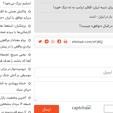
تسلیم بزرگ می‌شود؟
ای تنبیه ایران؛ کفگیر ترامپ به ته دیگ خورد!
واکنش همتی به اظهار
بار در ایران - است
درباره توافق با ایران +ج
پزشکیان: استعفا نخوا
ا در قبال «توافق» چیست؟
کارشکنی‌ها با مردم صح
پیام معنادار عراقچی:
برادری واقعی را در پیش 
یحیی سریع: تجمعات 
کجا که باشند را هدف قر
ترومپت‌نواز در برابر 
موسیقی بر آتش جنگ پیر
حمله پهپادی به کشت
دریای سیاه
آخرین وضعیت بازار ار
جمعه ۱۶ مرداد مشخص شد
ارسال
ال‌نینو قدرت‌مند در 