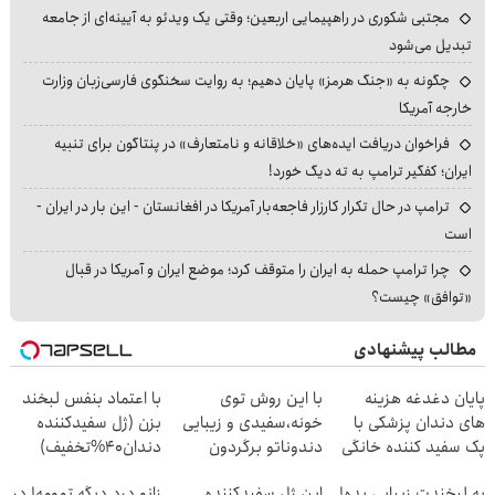
مجتبی شکوری در راهپیمایی اربعین؛ وقتی یک ویدئو به آیینه‌ای از جامعه
تبدیل می‌شود
چگونه به «جنگ هرمز» پایان دهیم؛ به روایت سخنگوی فارسی‌زبان وزارت
خارجه آمریکا
فراخوان دریافت ایده‌های «خلاقانه و نامتعارف» در پنتاگون برای تنبیه
ایران؛ کفگیر ترامپ به ته دیگ خورد!
ترامپ در حال تکرار کارزار فاجعه‌بار آمریکا در افغانستان - این بار در ایران -
است
چرا ترامپ حمله به ایران را متوقف کرد؛ موضع ایران و آمریکا در قبال
«توافق» چیست؟
مطالب پیشنهادی
پایان دغدغه هزینه
با این روش توی
با اعتماد بنفس لبخند
های دندان پزشکی با
خونه،سفیدی و زیبایی
بزن (ژل سفیدکننده
پک سفید کننده خانگی
دندوناتو برگردون
دندان40%تخفیف)
(40%off)
به لبخندت زیبایی بده!
این ژل سفیدکننده
زانو درد دیگه تمومه! در