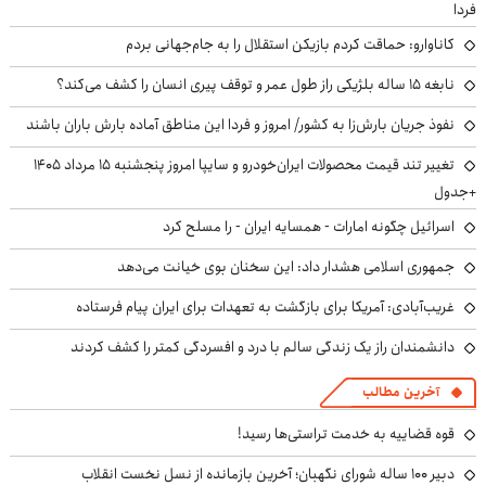
فردا
کاناوارو: حماقت کردم بازیکن استقلال را به جام‌جهانی بردم
نابغه ۱۵ ساله بلژیکی راز طول عمر و توقف پیری انسان را کشف می‌کند؟
نفوذ جریان بارش‌زا به کشور/ امروز و فردا این مناطق آماده بارش باران باشند
تغییر تند قیمت محصولات ایران‌خودرو و سایپا امروز پنجشنبه ۱۵ مرداد ۱۴۰۵
+جدول
اسرائیل چگونه امارات - همسایه ایران - را مسلح کرد
جمهوری اسلامی هشدار داد: این سخنان بوی خیانت می‌دهد
غریب‌آبادی: آمریکا برای بازگشت به تعهدات برای ایران پیام فرستاده
دانشمندان راز یک زندگی سالم با درد و افسردگی کمتر را کشف کردند
آخرین مطالب
قوه قضاییه به خدمت تراستی‌ها رسید!
دبیر ۱۰۰ ساله شورای نگهبان؛ آخرین بازمانده از نسل نخست انقلاب