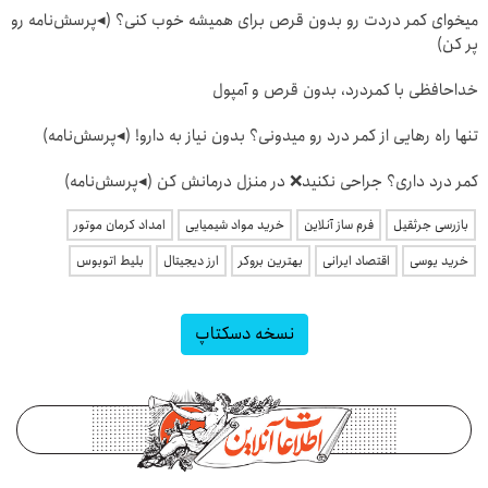
میخوای کمر دردت رو بدون قرص برای همیشه خوب کنی؟ (◂پرسش‌نامه رو
پر کن)
خداحافظی با کمردرد، بدون قرص و آمپول
تنها راه رهایی از کمر درد رو میدونی؟ بدون نیاز به دارو! (◂پرسش‌نامه)
کمر درد داری؟ جراحی نکنید❌ در منزل درمانش کن (◂پرسش‌نامه)
بازرسی جرثقیل
فرم ساز آنلاین
خرید مواد شیمیایی
امداد کرمان موتور
خرید یوسی
اقتصاد ایرانی
بهترین بروکر
ارز دیجیتال
بلیط اتوبوس
نسخه دسکتاپ