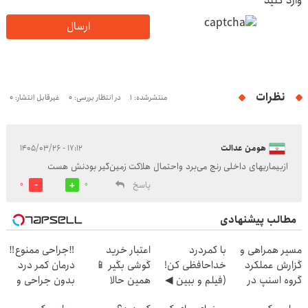
وارد کنید
ارسال
نظرات
منتشرشده: 1
در انتظار بررسی: 0
غیرقابل انتشار: 0
هومن عدالت
۱۷:۱۲ - ۱۴۰۵/۰۳/۲۶
ازبیماریهای داخلی رنج می‌برد واحتمال هلاکت زمین‌گیر بودنش هست
پاسخ
0
0
مطالب پیشنهادی
مسیر همراهی و
با کمردرد
اعتبار خرید
‼️جراحی ممنوع‼️
گزارش عملکرد
خداحافظی کن!
گوشی بگیر 📱
درمان کمر درد
گروه اسنپ در
(فیلم و ببین ◀
همین حالا
بدون جراحی و
۱۴۰۴
پرسش‌نامه رو
درخواست اعتبار
دوره نقاهت