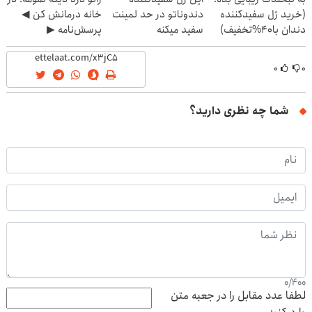
(خرید ژل سفیدکننده
دندوناتو در حد لمینت
خانه درمانش کن ◀
دندان با40%تخفیف)
سفید میکنه
پرسش‌نامه ▶
(40%تخفیف)
۰
۰
شما چه نظری دارید؟
0
/
400
لطفا عدد مقابل را در جعبه متن