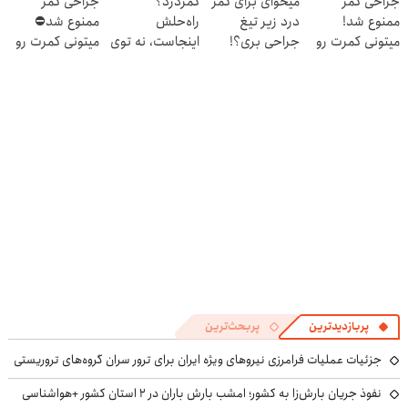
جراحی کمر
میخوای برای کمر
کمردرد؟
جراحی کمر
پرکن)
بده 🎯
ممنوع شد!
درد زیر تیغ
راه‌حلش
ممنوع شد⛔
میتونی کمرت رو
جراحی بری؟!
اینجاست، نه توی
میتونی کمرت رو
در منزل درمان
◗پرسش‌نامه رو
داروخونه
در منزل درمان
کنی!
پر کن◖
کنی! 👈🏻
((پرسش‌نامه))
پرسش‌نامه
پربازدیدترین
پربحث‌ترین
جزئیات عملیات فرامرزی نیروهای ویژه ایران برای ترور سران گروه‌های تروریستی
نفوذ جریان بارش‌زا به کشور؛ امشب بارش باران در ۲ استان کشور +هواشناسی