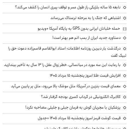
نابغه ۱۵ ساله بلژیکی راز طول عمر و توقف پیری انسان را کشف می‌کند؟
اشتباهی که جنگ را به مرحله ترسناک می‌رساند
حمله خلبانان ایرانی بدون GPS به پایگاه آمریکا +ویدیو
دستاورد جدید ایران از بمب اتم هم بهتر است!
درگذشت یار دیرین روزنامه اطلاعات؛ استاد ابوالقاسم قاسم‌زاده دعوت حق را
لبیک گفت
با رعایت این سه مورد در میانسالی، خطر زوال عقل را ۱۳ سال به تأخیر بیندازید
افزایش قیمت طلا امروز پنجشنبه ۱۵ مرداد ۱۴۰۵
معمای قیمت بنزین در آمریکا؛ مثل موشک بالا می‌رود، مثل پر پایین می‌آید
کالابرگ الکترونیکی در گرداب کسری بودجه گرفتار شد؟
پزشکیان با مجریان گوش به فرمان جبلی و جلیلی مصاحبه نکرد!
قیمت گوشت قرمز امروز پنجشنبه ۱۵ مرداد ۱۴۰۵ +جدول
سرپرستان خانوارها به‌گوش باشند؛ کالابرگ واریز شد