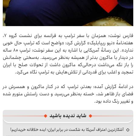
فارس نوشت: همزمان با سفر ترامپ به فرانسه برای نشست گروه ۷،
هفته‌نامهٔ «نیو ریپابلیک» گزارش کرد: «واضح است که ترامپ حال خوبی
ندارد». این رسانهٔ آمریکایی با اشاره به این سفر نوشت: ترامپ ۸۰ ساله
در دیدار با ماکرون بدتر از همیشه به‌نظر می‌رسید. به‌سختی چشمانش
را باز نگه می‌داشت درحالی‌که ماکرون داشت از تحولات صلح با ایران
تمجید و اغلب برای قدردانی از تلاش‌هایش به ترامپ نگاه می‌کرد.
در ادامهٔ گزارش آمده: بعدتر، ترامپ که در کنار ماکرون و همسرش در
فضای باز ظاهر شد، خسته به‌نظر می‌رسید و دست راستش متورم شده
و تغییر رنگ داده بود.
شاید ندیده باشید
آشکارترین اعتراف آمریکا به شکست در برابر ایران؛ ایده خلاقانه خریداریم!