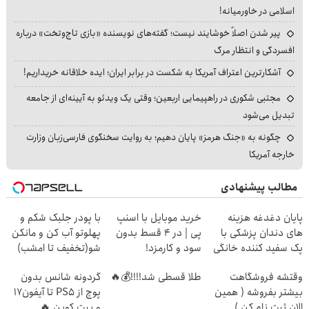
اسلامی در خاورمیانه!
پیر شدن اصلاً خوشایند نیست؛ گفته‌های نویسنده «بازی تاج‌وتخت» درباره
افسردگی و انتظار مرگ
آشکارترین اعتراف آمریکا به شکست در برابر ایران؛ ایده خلاقانه خریداریم!
مجتبی شکوری در راهپیمایی اربعین؛ وقتی یک ویدئو به آیینه‌ای از جامعه
تبدیل می‌شود
چگونه به «جنگ هرمز» پایان دهیم؛ به روایت سخنگوی فارسی‌زبان وزارت
خارجه آمریکا
مطالب پیشنهادی
پایان دغدغه هزینه
خرید موبایل با اسنپ
با پودر جلبک شکم و
های دندان پزشکی با
پی | در ۴ قسط بدون
پهلوتو آب کن و مانکن
پک سفید کننده خانگی
سود و کارمزد!
شو(تخفیف تا امشب)
وقتشه فروشگاهت
طلا قسطی شد!!!!💰🔥
گردونه شانس بدون
بیشتر بفروشه ( همین
پوچ از PS5 تا آیفون17
الان ثبت نام کن )
و بیت کوین 🔥