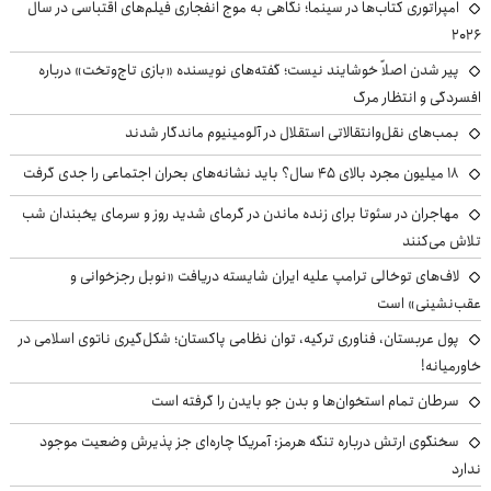
امپراتوری کتاب‌ها در سینما؛ نگاهی به موج انفجاری فیلم‌های اقتباسی در سال
۲۰۲۶
پیر شدن اصلاً خوشایند نیست؛ گفته‌های نویسنده «بازی تاج‌وتخت» درباره
افسردگی و انتظار مرگ
بمب‌های نقل‌وانتقالاتی استقلال در آلومینیوم ماندگار شدند
۱۸ میلیون مجرد بالای ۴۵ سال؟ باید نشانه‌های بحران اجتماعی را جدی گرفت
مهاجران در سئوتا برای زنده ماندن در گرمای شدید روز و سرمای یخبندان شب
تلاش می‌کنند
لاف‌های توخالی ترامپ علیه ایران شایسته دریافت «نوبل رجزخوانی و
عقب‌نشینی» است
پول عربستان، فناوری ترکیه، توان نظامی پاکستان؛ شکل‌گیری ناتوی اسلامی در
خاورمیانه!
سرطان تمام استخوان‌ها و بدن جو بایدن را گرفته است
سخنگوی ارتش درباره تنگه هرمز: آمریکا چاره‌ای جز پذیرش وضعیت موجود
ندارد