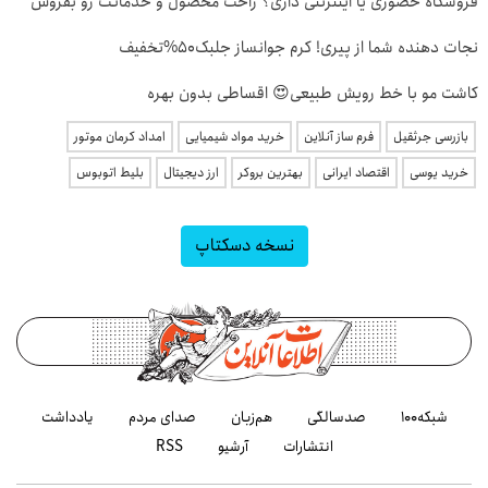
فروشگاه حضوری یا اینترنتی داری؟ راحت محصول و خدماتت رو بفروش
نجات دهنده شما از پیری! کرم جوانساز جلبک50%تخفیف
کاشت مو با خط رویش طبیعی😍 اقساطی بدون بهره
بازرسی جرثقیل
فرم ساز آنلاین
خرید مواد شیمیایی
امداد کرمان موتور
خرید یوسی
اقتصاد ایرانی
بهترین بروکر
ارز دیجیتال
بلیط اتوبوس
نسخه دسکتاپ
شبکه۱۰۰
صدسالگی
هم‌زبان
صدای مردم
یادداشت
انتشارات
آرشیو
RSS