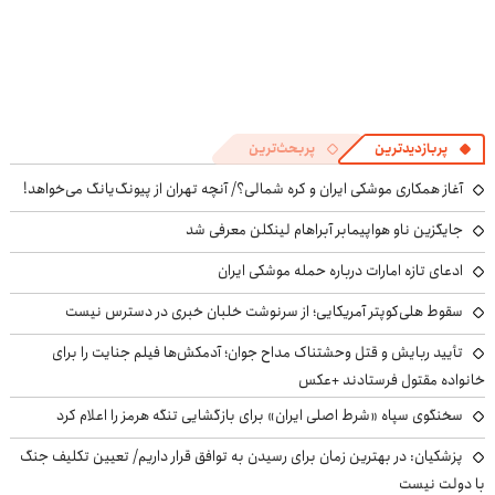
پربازدیدترین
پربحث‌ترین
آغاز همکاری موشکی ایران و کره شمالی؟/ آنچه تهران از پیونگ‌یانگ می‌خواهد!
جایگزین ناو هواپیمابر آبراهام لینکلن معرفی شد
ادعای تازه امارات درباره حمله موشکی ایران
سقوط هلی‌کوپتر آمریکایی؛ از سرنوشت خلبان خبری در دسترس نیست
تأیید ربایش و قتل وحشتناک مداح جوان؛ آدمکش‌ها فیلم جنایت را برای
خانواده مقتول فرستادند +عکس
سخنگوی سپاه «شرط اصلی ایران» برای بازگشایی تنگه هرمز را اعلام کرد
پزشکیان‌: در بهترین زمان برای رسیدن به توافق قرار داریم/ تعیین تکلیف جنگ
با دولت نیست