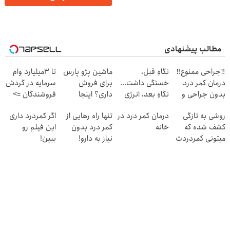
مطالب پیشنهادی
‼️جراحی ممنوع‼️
نگاهِ قبل،
ماشین پژو پارس
تا 3میلیارد وام
درمان کمر درد
خستگی داشت...
برای فروش
سرمایه در گردش
بدون جراحی و
نگاهِ بعد، انرژی
داری؟ اینجا
فروشندگان =>
دوره نقاهت
داره 🌸 بلفا با
سریع بفروشش
فروشگاهت رو
روشی به تازگی
درمان کمر درد در
تنها راه رهایی از
اگر کمردرد داری
25% تخفیف
ثبت کن
کشف شده که
خانه
کمر درد بدون
این فیلم رو
میتونی کمردردت
نیاز به دارو!
ببین!
رو "در منزل"
(پرسش‌نامه رو پر
◗پرسش‌نامه رو
درمان کنی!
کن)
پر کن◖