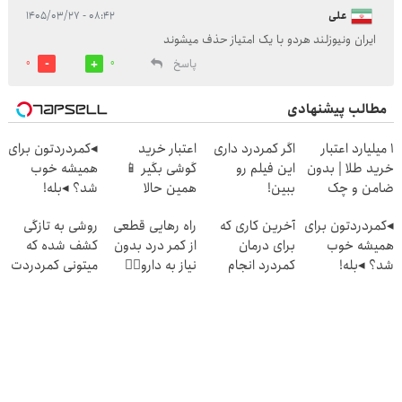
علی
۰۸:۴۲ - ۱۴۰۵/۰۳/۲۷
ایران ونیوزلند هردو با یک امتیاز حذف میشوند
پاسخ
0
0
مطالب پیشنهادی
۱ میلیارد اعتبار
اگر کمردرد داری
اعتبار خرید
◂کمردردتون برای
خرید طلا | بدون
این فیلم رو
گوشی بگیر 📱
همیشه خوب
ضامن و چک
ببین!
همین حالا
شد؟ ◂بله!
◗پرسش‌نامه رو
درخواست اعتبار
(پرسش‌نامه رو پر
◂کمردردتون برای
آخرین کاری که
راه رهایی قطعی
روشی به تازگی
پر کن◖
بده 🎯
کن)
همیشه خوب
برای درمان
از کمر درد بدون
کشف شده که
شد؟ ◂بله!
کمردرد انجام
نیاز به دارو👈🏻
میتونی کمردردت
(پرسش‌نامه رو
میدی
(پرسش‌نامه)
رو "در منزل"
حتما پر کن)
(پرسشنامه)
درمان کنی!