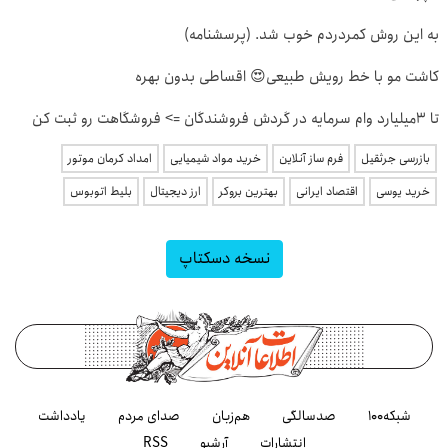
به این روش کمردردم خوب شد. (پرسشنامه)
کاشت مو با خط رویش طبیعی😍 اقساطی بدون بهره
تا 3میلیارد وام سرمایه در گردش فروشندگان => فروشگاهت رو ثبت کن
بازرسی جرثقیل
فرم ساز آنلاین
خرید مواد شیمیایی
امداد کرمان موتور
خرید یوسی
اقتصاد ایرانی
بهترین بروکر
ارز دیجیتال
بلیط اتوبوس
نسخه دسکتاپ
شبکه۱۰۰
صدسالگی
هم‌زبان
صدای مردم
یادداشت
انتشارات
آرشیو
RSS