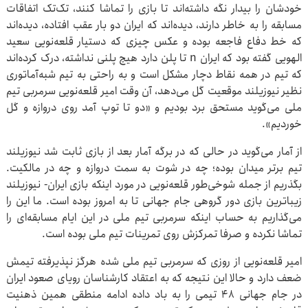
خودشان را بیدار نگه داشته‌اند تا بازی را تماشا کنند، تک‌تک اتفاقات
مسابقه را به خاطر دارند، دیده‌اند که ایران دو بار عقب افتاده، دیده‌اند
که خط دفاع فاجعه بوده و عکس چیزی که دستیار قلعه‌نویی سعید
الهویی گفته بود که ایران n تا پلن دارد هیچ پلنی نداشته، درک کرده‌اند
که تیم در همه نقاط دچار مشکل است و به راحتی به تیم شبه‌آماتوری
نظیر نیوزیلند موقعیت گل می‌دهد، آن وقت امیر قلعه‌نویی سرمربی تیم
ملی می‌گوید مستحق برد بودیم و «دو تا توپ آمد روی دروازه و گل
خوردیم».
از آمار می‌گوید در حالی که در برگه آمار بعد از بازی ثابت شد نیوزیلند
تیم برتر میدان بوده؛ چه در شوت به سمت دروازه و چه در مالکیت.
بگذریم از جمله شوخی‌طور قلعه‌نویی در مورد اینکه بازی ایران- نیوزیلند
زیباترین بازی دور گروهی جام جهانی تا به امروز بوده است. ما این را
می‌گذاریم به حساب اینکه سرمربی تیم ملی در این ایام مسابقه‌ای را
تماشا نکرده و صرفا تمرکزش روی تمرینات تیم ملی بوده است.
امیر قلعه‌نویی از روزی که سرمربی تیم ملی شده هرگز نپذیرفته تیمش
ضعف دارد و حالا این نتیجه که به اعتقاد کارشناسان رویای صعود ایران
در جام جهانی ۴۸ تیمی را به باد داده ادامه منطقی همین ذهنیت