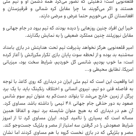
قلعه‌نویی است؛ ذهنیتی که تصور می‌کرد همه دشمن او و تیم ملی
هستند و اگر می‌گویند ما چرا مقابل کره شمالی و قرقیزستان و
افغانستان گل می‌خوریم حتما غرض و مرضی دارند.
خیر! این افراد چنین روزهایی را دیده بودند که تیم برود در جام جهانی و
مقابل نیوزیلند چنین عملکرد ضعیفی را به نمایش بگذارند.
امیر قلعه‌نویی هرگز نخواهد پذیرفت تیم تحت هدایتش در بازی بامداد
سه‌شنبه بد بوده و از لحظه سوت پایان بازی تکرار مکرراتش را آغاز کرده
است: ما خوب بودیم، شانسی گل خوردیم، شرایط سخت بود، میزبانی
امریکا، تطابق محیطی و...
اما واقعیت این است که تیم ملی ایران در دیداری که روی کاغذ با توجه
به فاصله فنی دو تیم، نیروی انسانی و اختلاف رنکینگ باید با یک برد
پرگل از زمین خارج می‌شد تا بتواند دست‌کم به عنوان تیم سوم شانس
صعود به دور حذفی جام جهانی ۴۸ تیمی را داشته باشد مساوی کرد.
آن هم در دیداری که به هیچ عنوان شایسته برد نبود و اتفاقا همین
مساله است که بسیاری را ناامید کرده. ایران مساوی کرد تا از امروز
شرایط صعودش را در گرفتن سه امتیاز از مصر و بلژیک جست‌وجو کند.
مصر و بلژیکی که در بازی نخست گروه با هم مساوی کردند اما نشان