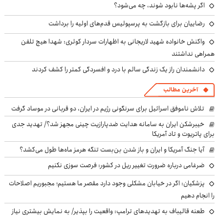
اگر پشه‌ها نابود شوند، چه می‌شود؟
رضاییان برای بازگشت به پرسپولیس قدم‌های اولیه را برداشت
واکنش خانواده شهید لاریجانی به اظهارات سردار کوثری: شهدا هیچ تلفن
همراهی نداشتند
دانشمندان راز یک زندگی سالم با درد و افسردگی کمتر را کشف کردند
آخرین مطالب
تلاش ناموفق اسرائیل برای سرنگونی رژیم در ایران، دو قربانی در موساد گرفت
خیبرشکن ایران به سامانه هدایت ضدپارازیت چینی مجهز شد؟/ تهدید جدی
برای پاتریوت و تاد آمریکا
آیا جنگ آمریکا و ایران و باز شدن بن‌بست تنگه هرمز ماه‌ها طول می‌کشد؟
ضرغامی درباره ضرورت تغییر ریل در کشور: فرصت سوزی نکنیم
پزشکیان: اگر در خیابان مشکلی وجود دارد مقصر ما هستیم؛ مجبوریم اصلاحات
را انجام دهیم
طعنه قالیباف به تهدیدهای ترامپ: واقعیت را بپذیر/ به نمایش بیشتری نیاز