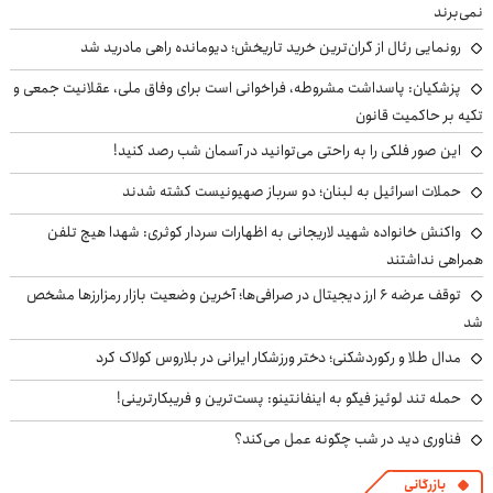
نمی‌برند
رونمایی رئال از گران‌ترین خرید تاریخش؛ دیومانده راهی مادرید شد
پزشکیان: پاسداشت مشروطه، فراخوانی است برای وفاق ملی، عقلانیت جمعی و
تکیه بر حاکمیت قانون
این صور فلکی را به راحتی می‌توانید در آسمان شب رصد کنید!
حملات اسرائیل به لبنان؛ دو سرباز صهیونیست کشته شدند
واکنش خانواده شهید لاریجانی به اظهارات سردار کوثری: شهدا هیچ تلفن
همراهی نداشتند
توقف عرضه ۶ ارز دیجیتال در صرافی‌ها؛ آخرین وضعیت بازار رمزارزها مشخص
شد
مدال طلا و رکوردشکنی؛ دختر ورزشکار ایرانی در بلاروس کولاک کرد
حمله تند لوئیز فیگو به اینفانتینو: پست‌ترین و فریبکارترینی!
فناوری دید در شب چگونه عمل می‌کند؟
بازرگانی