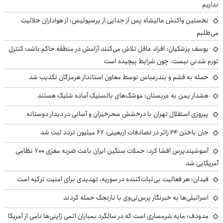
نداریم
نخستین واکنش عالیشاه پس از جدایی از پرسپولیس: از هواداران حلالیت
می‌طلبم
یوسف پزشکیان: افراد عاقل تلاش می‌کنند آرامش در منطقه حاکم باشد؛ کنترل
تورم شدنی نیست، چون شرایط پیچیده است
حمله به قشم و بندرعباس توسط معاون استاندار هرمزگان تکذیب شد
هشدار یمن به عربستان: موشک‌های بالستیک آماده شلیک هستند
پیروزی استقلال تهران با درخشش سحرخیزان و آسانی در دیدار دوستانه
جان باختن ۲۴ زائر در تصادفات اربعینی؛ ۶۷ میلیون تردد ثبت شد
آسوشیتدپرس افشا کرد: حملات سنگین ایران باعث ضربه مغزی ۷۰۰ نظامی
آمریکایی شد
فیدان: هر فعالیت بی‌ثبات‌کننده در سوریه، تهدیدی برای امنیت ترکیه است
اسرائیلی‌ها به خبرنگار پرس‌تی‌وی با نارنجک حمله کردند
مدودف: مایه شرمساری است که در سالگرد بمباران اتمی ژاپنی‌ها نامی از آمریکا