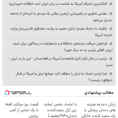
آشکارترین اعتراف آمریکا به شکست در برابر ایران؛ ایده خلاقانه خریداریم!
مجتبی شکوری در راهپیمایی اربعین؛ وقتی یک ویدئو به آیینه‌ای از جامعه
تبدیل می‌شود
چگونه به «جنگ هرمز» پایان دهیم؛ به روایت سخنگوی فارسی‌زبان وزارت
خارجه آمریکا
فراخوان دریافت ایده‌های «خلاقانه و نامتعارف» در پنتاگون برای تنبیه
ایران؛ کفگیر ترامپ به ته دیگ خورد!
ترامپ در حال تکرار کارزار فاجعه‌بار آمریکا در افغانستان - این بار در ایران -
است
چرا ترامپ حمله به ایران را متوقف کرد؛ موضع ایران و آمریکا در قبال
«توافق» چیست؟
مطالب پیشنهادی
پایان دغدغه هزینه
با اعتماد بنفس لبخند
قیمت روز میلگرد فقط
های دندان پزشکی با
بزن (ژل سفیدکننده
با یک تماس از آهن
پک سفید کننده خانگی
دندان40%تخفیف)
پرایس