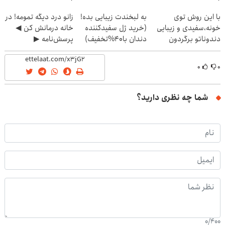
با این روش توی
به لبخندت زیبایی بده!
زانو درد دیگه تمومه! در
خونه،سفیدی و زیبایی
(خرید ژل سفیدکننده
خانه درمانش کن ◀
دندوناتو برگردون
دندان با40%تخفیف)
پرسش‌نامه ▶
(40%off)
۰
۰
شما چه نظری دارید؟
0
/
400