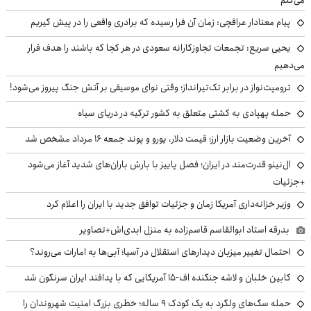
پیام معنادار عراقچی: زمان آن فرا رسیده که برادری واقعی را در پیش گیریم
یحیی سریع: تجمعات تجاوزکارانه سعودی در هر کجا که باشند را هدف قرار
می‌دهیم
ترومپت‌نواز در برابر تک‌تیرانداز؛ وقتی نوای موسیقی بر آتش جنگ پیروز می‌شود!
حمله پهپادی به کشتی متعلق به کشور ترکیه در دریای سیاه
آخرین وضعیت بازار ارز؛ قیمت دلار، یورو و پوند جمعه ۱۶ مرداد مشخص شد
ال‌نینو قدرت‌مند در ایران؛ فصل پاییز با بارش باران‌های شدید آغاز می‌شود
+جزئیات
وزیر خزانه‌داری آمریکا زمان و جزئیات توافق جدید با ایران را اعلام کرد
بدرقه استاد ابوالقاسم قاسم‌زاده به منزل ابدی‌اش+تصاویر
احتمال تغییر میزبان دیدارهای استقلال در آسیا؛ آبی‌ها به امارات می‌روند؟
کابین خلبان و لاشه جنگنده اف-۱۵ آمریکایی که با پدافند ایران سرنگون شد
حمله سگ‌های ولگرد به یک کودک ۹ ساله؛ خطری بزرگ امنیت شهروندان را