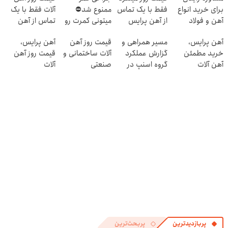
برای خرید انواع
فقط با یک تماس
ممنوع شد⛔
آلات فقط با یک
آهن و فولاد
از آهن پرایس
میتونی کمرت رو
تماس از آهن
در منزل درمان
پرایس
آهن پرایس،
مسیر همراهی و
قیمت روز آهن
آهن پرایس،
کنی! 👈🏻
خرید مطمئن
گزارش عملکرد
آلات ساختمانی و
قیمت روز آهن
پرسش‌نامه
آهن آلات
گروه اسنپ در
صنعتی
آلات
۱۴۰۴
پربازدیدترین
پربحث‌ترین