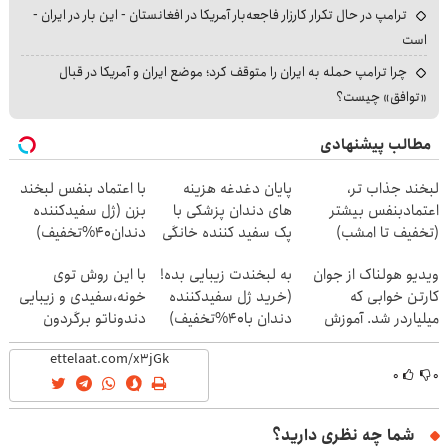
ترامپ در حال تکرار کارزار فاجعه‌بار آمریکا در افغانستان - این بار در ایران -
است
چرا ترامپ حمله به ایران را متوقف کرد؛ موضع ایران و آمریکا در قبال
«توافق» چیست؟
مطالب پیشنهادی
لبخند جذاب تر،
پایان دغدغه هزینه
با اعتماد بنفس لبخند
اعتمادبنفس بیشتر
های دندان پزشکی با
بزن (ژل سفیدکننده
(تخفیف تا امشب)
پک سفید کننده خانگی
دندان40%تخفیف)
ویدیو هولناک از جوان
به لبخندت زیبایی بده!
با این روش توی
کارتن خوابی که
(خرید ژل سفیدکننده
خونه،سفیدی و زیبایی
میلیاردر شد. آموزش
دندان با40%تخفیف)
دندوناتو برگردون
رایگان
(40%off)
۰
۰
شما چه نظری دارید؟