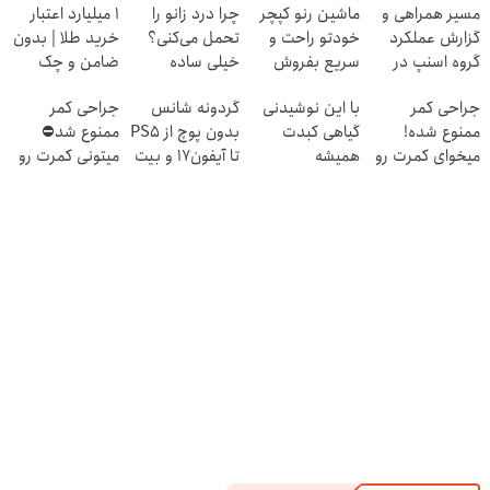
مسیر همراهی و
ماشین رنو کپچر
چرا درد زانو را
۱ میلیارد اعتبار
گزارش عملکرد
خودتو راحت و
تحمل می‌کنی؟
خرید طلا | بدون
گروه اسنپ در
سریع بفروش
خیلی ساده
ضامن و چک
۱۴۰۴
درمنزل درمانش
جراحی کمر
با این نوشیدنی
گردونه شانس
جراحی کمر
کن
ممنوع شده!
گیاهی کبدت
بدون پوچ از PS5
ممنوع شد⛔
میخوای کمرت رو
همیشه
تا آیفون17 و بیت
میتونی کمرت رو
در منزل درمان
پرقدرته55%تخفیف
کوین 🔥
در منزل درمان
کنی؟
کنی! 👈🏻
((پرسش‌نامه))
پرسش‌نامه