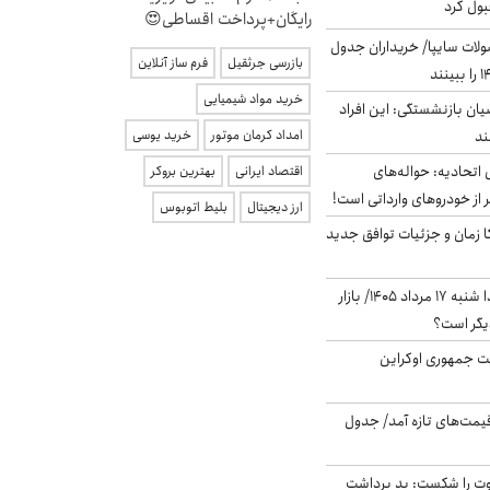
بول کرد
رایگان+پرداخت اقساطی😍
لات سایپا/ خریداران جدول
بازرسی جرثقیل
فرم ساز آنلاین
خرید مواد شیمیایی
یان بازنشستگی: این افراد
امداد کرمان موتور
خرید یوسی
تحادیه: حواله‌های
اقتصاد ایرانی
بهترین بروکر
 از خودروهای وارداتی است!
ارز دیجیتال
بلیط اتوبوس
کا زمان و جزئیات توافق جدید
پیش‌بینی بورس فردا شنبه ۱۷ مرداد ۱۴۰۵/ بازار
یگر است؟
ست جمهوری اوکراین
 قیمت‌های تازه آمد/ جدول
ت را شکست: بد برداشت