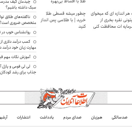
طلا با اقساط بی‌بهره
چیدمان کیف مدرسه؛
سبک داشته باشیم؟
 هر اندازه ای که میخوای
چطور میشه قسطی طلا
ناگفته‌های طلاق توا
تونی نقره بخری از
خرید | با طلاسی پس انداز
متخصص ضروری است؟
مایه ات محافظت کنی
کنید
روانشناس خوب در ت
کسب درآمد دلاری از 
مهارت زبان خود درآمد د
آموزش نکات مهم قبل 
لی لی فومی و پازل آ
جذاب برای رشد کودکان
صدسالگی
هم‌زبان
صدای مردم
یادداشت
انتشارات
آرشیو