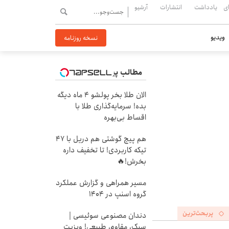
ی
یادداشت
انتشارات
آرشیو
ویدیو
نسخه روزنامه
مطالب پیشنهادی
الان طلا بخر پولشو 4 ماه دیگه
بده! سرمایه‌گذاری طلا با
اقساط بی‌بهره
هم پیچ گوشتی هم دریل با 47
تیکه کاربردی! تا تخفیف داره
بخرش!🔥
مسیر همراهی و گزارش عملکرد
گروه اسنپ در ۱۴۰۴
پربحث‌ترین
دندان مصنوعی سوئیسی |
سبک، مقاوم، طبیعی! ویزیت