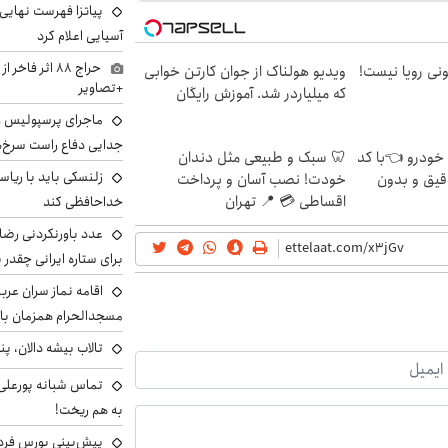
پیاتزا فهرست نهایی 
آسیایی اعلام کرد
حراج ۸۸ اثر ف
هی 800 میلیونی رویا نیست!
ویدیو هولناک از جوان کارتن خوابی
+تصاویر
که میلیاردر شد. آموزش رایگان
ماجرای پرسپولیس و د
جدایی دفاع راست سرخ‌
 خودرو 👈با کد
🦷 سبک و طبیعی مثل دندان
زلنسکی باید با ریا
قیق و بدون
خودت! نصب آسان و پرداخت
اقساطی 💳 📍 تهران
خداحافظی کند
عدد باورنکردنی رضای
برای ستاره ایرانی چقدر 
اقامه نماز سران عرب
مسجدالحرام همزمان با 
تالاب بیشه دالان، پن
تماس شبانه پورعلی‌گ
به هم ریخت!