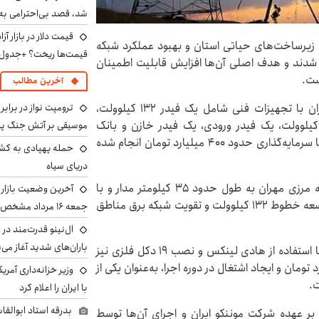
شد، قصد بی‌احترامی به 
عه زیرساخت‌های حیاتی استان و بهبود عملکرد شبکه
قیمت‌ها ریخت؟ +جدول
اح شدند و هدف اصلی آن‌ها افزایش قابلیت اطمینان
ست.
آخرین مطالب
در بخش نخست این طرح، پست ۱۳۲/۲۰ کیلوولت مهران با تجهیزات فنی شامل یک فیدر ۱۳۲ کیلوولت،
ترومپت نواز در برابر
انسفورماتور ۳۰ مگاولت‌آمپری، پنج فیدر خروجی ۲۰ کیلوولت، یک فیدر ورودی، یک فیدر خازن و بانک
موسیقی بر آتش جنگ پیر
خازنی ۵.۴ مگاوار به بهره‌برداری رسید. اجرای این پروژه با سرمایه‌گذاری حدود ۴۰۰ میلیارد تومان انجام شده
حمله پهپادی به کشت
دریای سیاه
همچنین در بخش دیگر، خطوط جدید تأمین برق پایانه مرزی مهران به طول حدود ۳۵ کیلومتر مدار و با
آخرین وضعیت بازار ار
اعتباری بالغ بر ۷۰۰ میلیارد ریال افتتاح شد که شامل توسعه خطوط ۱۳۲ کیلوولت و تقویت شبکه برق مناطق
جمعه ۱۶ مرداد مشخص شد
ال‌نینو قدرت‌مند در 
باران‌های شدید آغاز می
در ادامه، خط دومداره ۱۳۲ کیلوولت به طول ۶ کیلومتر با استفاده از هادی لینکس و نصب ۱۹ دکل فلزی نیز
ی رسید. این پروژه با سرمایه‌گذاری ۱۵۰ میلیارد تومان و ایجاد اشتغال در دوره اجرا، به‌عنوان یکی از
وزیر خزانه‌داری آمری
.
با ایران را اعلام کرد
بدرقه استاد ابوالقا
 بر عهده شرکت موننکو ایران و اجرای آن‌ها توسط