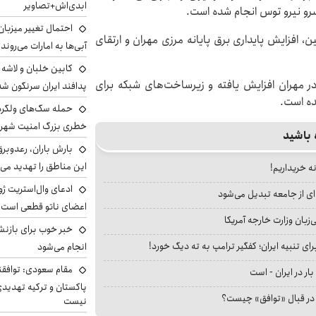
ابدی‌اش+تصاویر
رو نیرو توس انجام شده است.
احتمال تغییر میزبان
 افزایش پایداری برق پایانه مرزی مهران و ارتقای
آبی‌ها به امارات می‌روند
ر در مهران افزایش یافته و زیرساخت‌های شبکه برای
پدافند ایران سرنگون شد
ده است.
خطری بزرگ امنیت شهرون
 باشید
بارش باران، رعدوبر
این مناطق را تهدید می‌
نه خریداریم!
ادعای وال‌استریت ژو
ای از جامعه تبدیل می‌شود
اعضای ناتو قطعی است
بان وزارت خارجه آمریکا
خبر خوب برای بازنش
ای تنبیه ایران؛ کفگیر ترامپ به ته دیگ خورد!
انجام می‌شود
مقام سعودی: توافقن
بار در ایران - است
پاکستان و ترکیه تهدید
ا در قبال «توافق» چیست؟
نیست