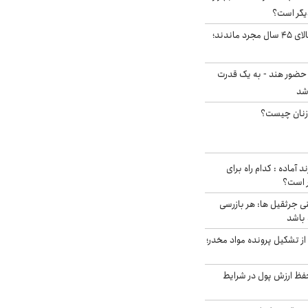
یگر است؟
چند میلیون ایرانی بالای ۴۵ سال مجرد ماندند؛
 حضور هند - به یک قدرت
شد
زنان چیست؟
د آماده : کدام راه برای
ر است؟
ی جرثقیل ها: هر بازرسی
 باشد
از تشکیل پرونده مواد مخدر؛
فظ ارزش پول در شرایط