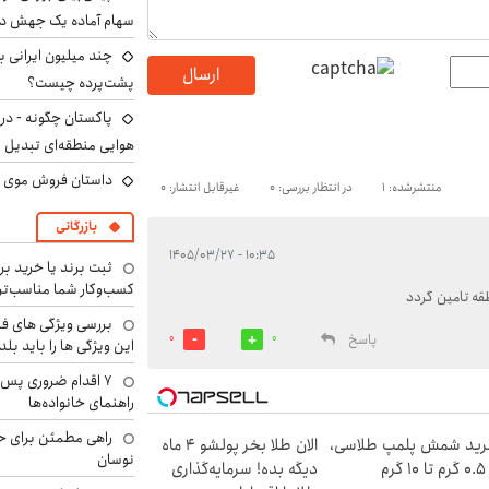
سهام آماده یک جهش د
ارسال
پشت‌پرده چیست؟
پاکستان چگونه - در
هوایی منطقه‌ای تبدیل 
داستان فروش موی 
منتشرشده: 1
در انتظار بررسی: 0
غیرقابل انتشار: 0
بازرگانی
۱۰:۳۵ - ۱۴۰۵/۰۳/۲۷
ثبت برند یا خرید برن
کسب‌وکار شما مناسب‌ت
قه تامین گردد
بررسی ویژگی های فن
پاسخ
0
0
این ویژگی ها را باید بلد
۷ اقدام ضروری پس 
راهنمای خانواده‌ها
راهی مطمئن برای ح
ید شمش پلمپ طلاسی،
الان طلا بخر پولشو 4 ماه
نوسان
۱ گرم
دیگه بده! سرمایه‌گذاری