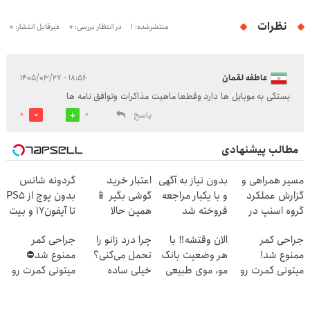
نظرات
منتشرشده: 1
در انتظار بررسی: 0
غیرقابل انتشار: 0
عاطفه لقمان
۱۸:۵۶ - ۱۴۰۵/۰۳/۲۷
بستگی به موبایل ها دارد وقطعا ماهیت مذاکرات وتوافق نامه ها
پاسخ
0
0
مطالب پیشنهادی
مسیر همراهی و
بدون نیاز به آگهی
اعتبار خرید
گردونه شانس
گزارش عملکرد
و با یکبار مراجعه
گوشی بگیر 📱
بدون پوچ از PS5
گروه اسنپ در
فروخته شد
همین حالا
تا آیفون17 و بیت
۱۴۰۴
درخواست اعتبار
کوین 🔥
جراحی کمر
الان وقتشه‼️ با
چرا درد زانو را
جراحی کمر
بده 🎯
ممنوع شد!
هر وضعیت بانک
تحمل می‌کنی؟
ممنوع شد⛔
میتونی کمرت رو
مو، موی طبیعی
خیلی ساده
میتونی کمرت رو
در منزل درمان
بکار!
درمنزل درمانش
در منزل درمان
کنی!
کن
کنی! 👈🏻