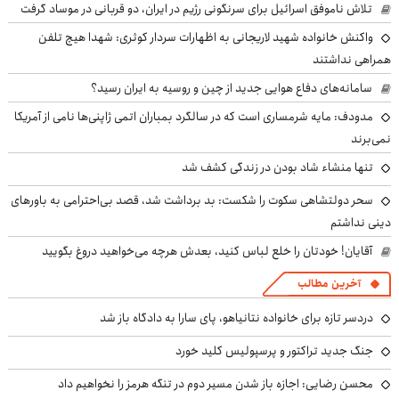
تلاش ناموفق اسرائیل برای سرنگونی رژیم در ایران، دو قربانی در موساد گرفت
واکنش خانواده شهید لاریجانی به اظهارات سردار کوثری: شهدا هیچ تلفن
همراهی نداشتند
سامانه‌های دفاع هوایی جدید از چین و روسیه به ایران رسید؟
مدودف: مایه شرمساری است که در سالگرد بمباران اتمی ژاپنی‌ها نامی از آمریکا
نمی‌برند
تنها منشاء شاد بودن در زندگی کشف شد
سحر دولتشاهی سکوت را شکست: بد برداشت شد، قصد بی‌احترامی به باورهای
دینی نداشتم
آقایان! خودتان را خلع لباس کنید، بعدش هرچه می‌خواهید دروغ بگویید
آخرین مطالب
دردسر تازه برای خانواده نتانیاهو، پای سارا به دادگاه باز شد
جنگ جدید تراکتور و پرسپولیس کلید خورد
محسن رضایی: اجازه باز شدن مسیر دوم در تنگه هرمز را نخواهیم داد