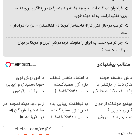
فراخوان دریافت ایده‌های «خلاقانه و نامتعارف» در پنتاگون برای تنبیه
ایران؛ کفگیر ترامپ به ته دیگ خورد!
ترامپ در حال تکرار کارزار فاجعه‌بار آمریکا در افغانستان - این بار در ایران -
است
چرا ترامپ حمله به ایران را متوقف کرد؛ موضع ایران و آمریکا در قبال
«توافق» چیست؟
مطالب پیشنهادی
پایان دغدغه هزینه
با اعتماد بنفس لبخند
با این روش توی
های دندان پزشکی با
بزن (ژل سفیدکننده
خونه،سفیدی و زیبایی
پک سفید کننده خانگی
دندان40%تخفیف)
دندوناتو برگردون
(40%off)
ویدیو هولناک از جوان
به لبخندت زیبایی بده!
زانو درد دیگه تمومه! در
کارتن خوابی که
(خرید ژل سفیدکننده
خانه درمانش کن ◀
میلیاردر شد. آموزش
دندان با40%تخفیف)
پرسش‌نامه ▶
رایگان
۰
۰