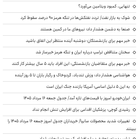
تنهایی، کمبود ویتامین می‌آورد؟
شوک به بازار نفت/ تردد نفتکش‌ها در تنگه هرمز ۹۰ درصد سقوط کرد
صنعا به دشمن هشدار داد؛ نیروهای ما در کمین هستند
خبر مهم برای بازنشستگان؛ دوشنبه آینده منتظر این اتفاق باشید
سخنان متناقض ترامپ درباره ایران و تنگه هرمز خبرساز شد
خبر مهم برای متقاضیان بازنشستگی: این افراد باید ۵ سال بیشتر کار کنند
هواشناسی هشدار داد: وزش تندباد، گردوخاک و رگبار باران تا ۵ روز آینده
به این ۵ دلیل اساسی؛ آمریکا بازنده جنگ ایران است
ایران‌خودرو امروز با قیمت‌های تازه آمد/ جدول جمعه ۱۶ مرداد ۱۴۰۵
رشیدی کوچی: پزشکیان اقدامی برای افزایش تنش انجام نداد
تغییرات شدید محصولات سایپا/ خریداران جدول امروز جمعه ۱۶ مرداد ۱۴۰۵ را
ببینند
ترامپ دستور تحقیق درباره افشای کمبود تسلیحات را داد