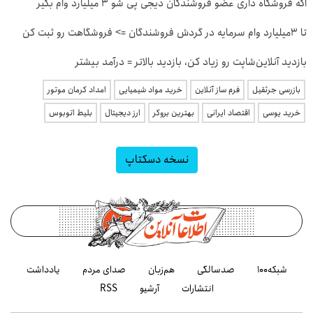
اگه فروشگاه داری عضو فروشندگان دیجی پی شو 3 میلیارد وام بگیر
تا 3میلیارد وام سرمایه در گردش فروشندگان => فروشگاهت رو ثبت کن
بازدید آنلاین‌شاپت رو زیاد کن، بازدید بالاتر = درآمد بیشتر
بازرسی جرثقیل
فرم ساز آنلاین
خرید مواد شیمیایی
امداد کرمان موتور
خرید یوسی
اقتصاد ایرانی
بهترین بروکر
ارز دیجیتال
بلیط اتوبوس
نسخه دسکتاپ
شبکه۱۰۰
صدسالگی
هم‌زبان
صدای مردم
یادداشت
انتشارات
آرشیو
RSS