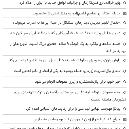
وزیر خزانه‌داری آمریکا زمان و جزئیات توافق جدید با ایران را اعلام کرد
بدرقه استاد ابوالقاسم قاسم‌زاده به منزل ابدی‌اش+تصاویر
احتمال تغییر میزبان دیدارهای استقلال در آسیا؛ آبی‌ها به امارات می‌روند؟
کابین خلبان و لاشه جنگنده اف-۱۵ آمریکایی که با پدافند ایران سرنگون شد
حمله سگ‌های ولگرد به یک کودک ۹ ساله؛ خطری بزرگ امنیت شهروندان را
تهدید می‌کند
بارش باران، رعدوبرق و طوفان شدید؛ خطر سیل این مناطق را تهدید می‌کند
ادعای وال‌استریت ژورنال: حمله روسیه به یکی از اعضای ناتو قطعی است
خبر خوب برای بازنشستگان: واریزی معوقات انجام می‌شود
مقام سعودی: توافقنامه دفاعی عربستان، پاکستان و ترکیه تهدیدی برای
کشورهای منطقه نیست
پیاتزا فهرست نهایی تیم ملی را برای رقابت‌های آسیایی اعلام کرد
حراج ۸۸ اثر فاخر از زمان تیموریان تا دوره معاصر +تصاویر
ماجرای پرسپولیس و دنیل گرا؛ تارتار خواهان جدایی دفاع راست سرخ‌ها است