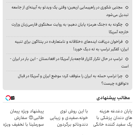
مجتبی شکوری در راهپیمایی اربعین؛ وقتی یک ویدئو به آیینه‌ای از جامعه
تبدیل می‌شود
چگونه به «جنگ هرمز» پایان دهیم؛ به روایت سخنگوی فارسی‌زبان وزارت
خارجه آمریکا
فراخوان دریافت ایده‌های «خلاقانه و نامتعارف» در پنتاگون برای تنبیه
ایران؛ کفگیر ترامپ به ته دیگ خورد!
ترامپ در حال تکرار کارزار فاجعه‌بار آمریکا در افغانستان - این بار در ایران -
است
چرا ترامپ حمله به ایران را متوقف کرد؛ موضع ایران و آمریکا در قبال
«توافق» چیست؟
مطالب پیشنهادی
پایان دغدغه هزینه
با این روش توی
پیشنهاد ویژه پیمان
های دندان پزشکی با
خونه،سفیدی و زیبایی
طالبی😍 سفارش
پک سفید کننده خانگی
دندوناتو برگردون
سورملینا با تخفیف ویژه
🔥
(40%off)