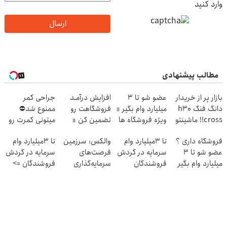
وارد کنید
ارسال
مطالب پیشنهادی
بازار پر از خریدار
عضو شو تا 3
افزایش درآمـد
جراحی کمر
دانگ فنگ h30
میلیارد وام بگیر «
فروشگاهت رو
ممنوع شد⛔
cross!! ماشینتو
ویژه فروشگاه ها
تضمین کن «
میتونی کمرت رو
به راحتی بفروش
»
فروشگاهت رو
در منزل درمان
فروشگاه داری ؟
تا 3میلیارد وام
والکس: سرزمین
تا 3میلیارد وام
ثبت کن »
کنی! 👈🏻
عضو شو تا 3
سرمایه در گردش
فرصت‌های
سرمایه در گردش
پرسش‌نامه
میلیارد وام بگیر
فروشندگان
سرمایه‌گذاری
فروشندگان =>
دیجیتال شما
فروشگاهت رو
ثبت کن