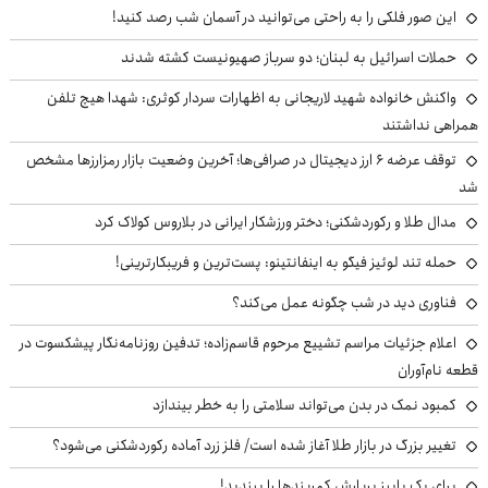
این صور فلکی را به راحتی می‌توانید در آسمان شب رصد کنید!
حملات اسرائیل به لبنان؛ دو سرباز صهیونیست کشته شدند
واکنش خانواده شهید لاریجانی به اظهارات سردار کوثری: شهدا هیچ تلفن
همراهی نداشتند
توقف عرضه ۶ ارز دیجیتال در صرافی‌ها؛ آخرین وضعیت بازار رمزارزها مشخص
شد
مدال طلا و رکوردشکنی؛ دختر ورزشکار ایرانی در بلاروس کولاک کرد
حمله تند لوئیز فیگو به اینفانتینو: پست‌ترین و فریبکارترینی!
فناوری دید در شب چگونه عمل می‌کند؟
اعلام جزئیات مراسم تشییع مرحوم قاسم‌زاده؛ تدفین روزنامه‌نگار پیشکسوت در
قطعه نام‌آوران
کمبود نمک در بدن می‌تواند سلامتی را به خطر بیندازد
تغییر بزرگ در بازار طلا آغاز شده است/ فلز زرد آماده رکوردشکنی می‌شود؟
برای یک پاییز پربارش کمربندها را ببندید!