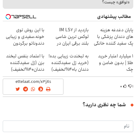
«توافق» چیست؟
مطالب پیشنهادی
پایان دغدغه هزینه
بازدید از IM LS7
با این روش توی
های دندان پزشکی با
لوکس ترین شاسی
خونه،سفیدی و زیبایی
پک سفید کننده خانگی
بلند برقی ایران در
دندوناتو برگردون
باشگاه انقلاب
(40%off)
۱ میلیارد اعتبار خرید
به لبخندت زیبایی بده!
با اعتماد بنفس لبخند
طلا | بدون ضامن و
(خرید ژل سفیدکننده
بزن (ژل سفیدکننده
چک
دندان با40%تخفیف)
دندان40%تخفیف)
۰
۱
شما چه نظری دارید؟