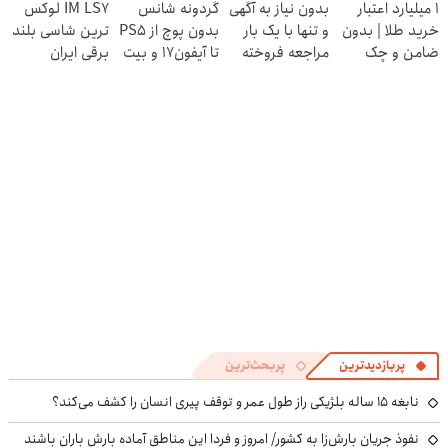
۱ میلیارد اعتبار
بدون نیاز به آگهی
گردونه شانس
IM LS7 لوکس
بده 🎯
انقلاب
خرید طلا | بدون
و تنها با یک بار
بدون پوچ از PS5
ترین شاسی بلند
ضامن و چک
مراجعه فروخته
تا آیفون17 و بیت
برقی ایران
شد
کوین 🔥
پربازدیدترین
پربحث‌ترین
نابغه ۱۵ ساله بلژیکی راز طول عمر و توقف پیری انسان را کشف می‌کند؟
نفوذ جریان بارش‌زا به کشور/ امروز و فردا این مناطق آماده بارش باران باشند