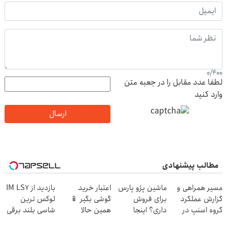
0
/
400
لطفا عدد مقابل را در جعبه متن
وارد کنید
ارسال
مطالب پیشنهادی
مسیر همراهی و
ماشین پژو پارس
اعتبار خرید
بازدید از IM LS7
گزارش عملکرد
برای فروش
گوشی بگیر 📱
لوکس ترین
گروه اسنپ در
داری؟ اینجا
همین حالا
شاسی بلند برقی
۱۴۰۴
سریع بفروشش
درخواست اعتبار
ایران در باشگاه