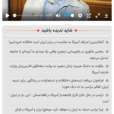
01:22
Play
Mute
Settings
PIP
Enter
Dow
fullscre
شاید ندیده باشید
آشکارترین اعتراف آمریکا به شکست در برابر ایران؛ ایده خلاقانه خریداریم!
مجتبی شکوری در راهپیمایی اربعین؛ وقتی یک ویدئو به آیینه‌ای از جامعه
تبدیل می‌شود
چگونه به «جنگ هرمز» پایان دهیم؛ به روایت سخنگوی فارسی‌زبان وزارت
خارجه آمریکا
فراخوان دریافت ایده‌های «خلاقانه و نامتعارف» در پنتاگون برای تنبیه
ایران؛ کفگیر ترامپ به ته دیگ خورد!
ترامپ در حال تکرار کارزار فاجعه‌بار آمریکا در افغانستان - این بار در ایران -
است
چرا ترامپ حمله به ایران را متوقف کرد؛ موضع ایران و آمریکا در قبال