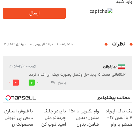
وارد کنید
ارسال
نظرات
منتشرشده: 1
در انتظار بررسی: 0
غیرقابل انتشار: 2
بهارگوازی
۰۸:۵۱ - ۱۴۰۵/۰۴/۰۱
اختلافاتی هست که باید حل وفصل بصورت ریشه ای اقدام گردد
پاسخ
0
0
مطالب پیشنهادی
مک بوک، ایرپاد
وام تکنوپی تا ۱۵۰
با پودر جلبک
با فروش اعتباری
4 با آیفون 17 -
میلیون؛ بدون
چربیاتو مثل
دیجی پی فروش
همشو با وام
ضامن، بدون
اسید ذوب کن
محصولت رو
تکنولایف بخر
دردسر
(تخفیف تا
بالاببر