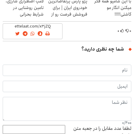
با این شامپو همه فکر
پژو پارس پرتقاضاترین
لامپ اضطراری شارژی،
میکنن انگار مو
خودروی ایران | برای
تامین روشنایی در
کاشتی!!!!!
فروشش فرصت رو از
شرایط بحرانی
دست نده!
۰
۰
شما چه نظری دارید؟
0
/
400
لطفا عدد مقابل را در جعبه متن