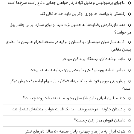
ماجرای پرسپولیس و دنیل گرا؛ تارتار خواهان جدایی دفاع راست سرخ‌ها است
زلنسکی با ریاست جمهوری اوکراین باید خداحافظی کند
عدد باورنکردنی رضایت‌نامه حسین‌نژاد؛ دینامو برای ستاره ایرانی چقدر پول
می‌خواهد؟
اقامه نماز سران عربستان، پاکستان و ترکیه در مسجدالحرام همزمان با امضای
پیمان دفاعی
تالاب بیشه دالان، پناهگاه پرندگان مهاجر
تماس شبانه پورعلی‌گنجی با منصوریان؛ برنامه‌ها به هم ریخت!
پیش‌بینی بورس فردا شنبه ۱۷ مرداد ۱۴۰۵/ بازار سهام آماده یک جهش دیگر
است؟
چند میلیون ایرانی بالای ۴۵ سال مجرد ماندند؛ پشت‌پرده چیست؟
پاکستان چگونه - در حضور هند - به یک قدرت هوایی منطقه‌ای تبدیل شد
داستان فروش موی زنان چیست؟
شوک ایران به بازارهای جهانی؛ پایان سلطه ۵۰ ساله دلارهای نفتی