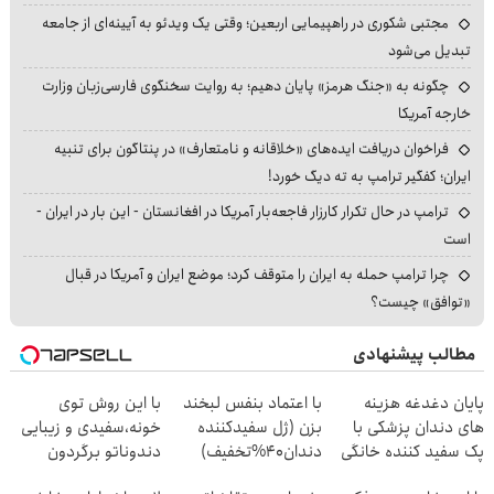
مجتبی شکوری در راهپیمایی اربعین؛ وقتی یک ویدئو به آیینه‌ای از جامعه
تبدیل می‌شود
چگونه به «جنگ هرمز» پایان دهیم؛ به روایت سخنگوی فارسی‌زبان وزارت
خارجه آمریکا
فراخوان دریافت ایده‌های «خلاقانه و نامتعارف» در پنتاگون برای تنبیه
ایران؛ کفگیر ترامپ به ته دیگ خورد!
ترامپ در حال تکرار کارزار فاجعه‌بار آمریکا در افغانستان - این بار در ایران -
است
چرا ترامپ حمله به ایران را متوقف کرد؛ موضع ایران و آمریکا در قبال
«توافق» چیست؟
مطالب پیشنهادی
پایان دغدغه هزینه
با اعتماد بنفس لبخند
با این روش توی
های دندان پزشکی با
بزن (ژل سفیدکننده
خونه،سفیدی و زیبایی
پک سفید کننده خانگی
دندان40%تخفیف)
دندوناتو برگردون
(40%off)