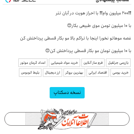
❗❗200 میلیون وام❗❗ با احراز هویت در آبان تتر
با 10 میلیون تومن موی طبیعی بکار😍
غصه موهاتو نخور! اینجا با تراکم بالا مو بکار قسطی پرداختش کن
با 10 میلیون تومان مو بکار قسطی پرداختش کن😍
بازرسی جرثقیل
فرم ساز آنلاین
خرید مواد شیمیایی
امداد کرمان موتور
خرید یوسی
اقتصاد ایرانی
بهترین بروکر
ارز دیجیتال
بلیط اتوبوس
نسخه دسکتاپ