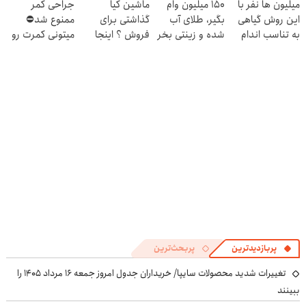
میلیون ها نفر با
150 میلیون وام
ماشین کیا
جراحی کمر
امشب)
این روش گیاهی
بگیر، طلای آب
گذاشتی برای
ممنوع شد⛔
به تناسب اندام
شده و زینتی بخر
فروش ؟ اینجا
میتونی کمرت رو
رسیدن60%off
سریع و راحت
در منزل درمان
بفروش
کنی! 👈🏻
پرسش‌نامه
پربازدیدترین
پربحث‌ترین
تغییرات شدید محصولات سایپا/ خریداران جدول امروز جمعه ۱۶ مرداد ۱۴۰۵ را
ببینند