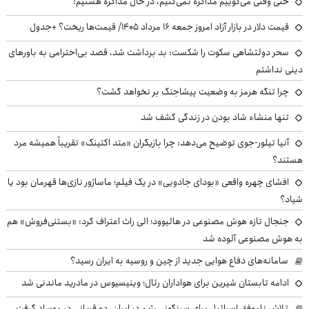
حتی وقتی می‌گوییم مذاکره نمی‌کنیم، در حال مذاکره هستیم!
قیمت دلار در بازار آزاد امروز جمعه ۱۶ مرداد ۱۴۰۵/ قیمت‌ها ریخت؟ +جدول
سحر دولتشاهی سکوت را شکست: بد برداشت شد، قصد بی‌احترامی به باورهای
دینی نداشتم
چرا تنگه هرمز به وضعیت پیشاجنگ بر نخواهد گشت؟
تنها منشاء شاد بودن در زندگی کشف شد
آنیا تیلور-جوی توضیح می‌دهد: چرا بازیگران «متد اکتینگ» تقریباً همیشه مرد
هستند؟
افشای چهره واقعی «بودای جادویی» در یک فیلم؛ ماساژور نازی‌ها قهرمان بود یا
شیاد؟
جنجال تازه هوش مصنوعی در هالیوود؛ الی راث اعتراف کرد: «بستنی‌فروش» هم
به هوش مصنوعی آلوده شد
سامانه‌های دفاع هوایی جدید از چین و روسیه به ایران رسید؟
ادامه تابستان شیرین برای هواداران رئال؛ وینیسیوس در مادرید ماندنی شد
تلاش ناموفق اسرائیل برای سرنگونی رژیم در ایران، دو قربانی در موساد گرفت