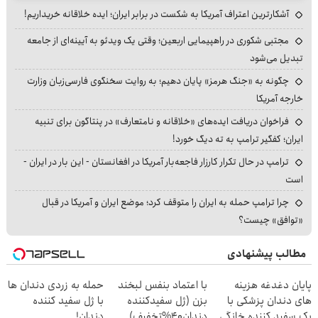
آشکارترین اعتراف آمریکا به شکست در برابر ایران؛ ایده خلاقانه خریداریم!
مجتبی شکوری در راهپیمایی اربعین؛ وقتی یک ویدئو به آیینه‌ای از جامعه
تبدیل می‌شود
چگونه به «جنگ هرمز» پایان دهیم؛ به روایت سخنگوی فارسی‌زبان وزارت
خارجه آمریکا
فراخوان دریافت ایده‌های «خلاقانه و نامتعارف» در پنتاگون برای تنبیه
ایران؛ کفگیر ترامپ به ته دیگ خورد!
ترامپ در حال تکرار کارزار فاجعه‌بار آمریکا در افغانستان - این بار در ایران -
است
چرا ترامپ حمله به ایران را متوقف کرد؛ موضع ایران و آمریکا در قبال
«توافق» چیست؟
مطالب پیشنهادی
پایان دغدغه هزینه
با اعتماد بنفس لبخند
حمله به زردی دندان ها
های دندان پزشکی با
بزن (ژل سفیدکننده
با ژل سفید کننده
پک سفید کننده خانگی
دندان40%تخفیف)
دندان!