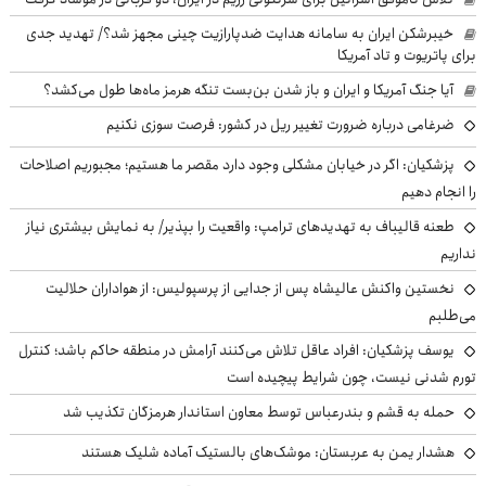
خیبرشکن ایران به سامانه هدایت ضدپارازیت چینی مجهز شد؟/ تهدید جدی
برای پاتریوت و تاد آمریکا
آیا جنگ آمریکا و ایران و باز شدن بن‌بست تنگه هرمز ماه‌ها طول می‌کشد؟
ضرغامی درباره ضرورت تغییر ریل در کشور: فرصت سوزی نکنیم
پزشکیان: اگر در خیابان مشکلی وجود دارد مقصر ما هستیم؛ مجبوریم اصلاحات
را انجام دهیم
طعنه قالیباف به تهدیدهای ترامپ: واقعیت را بپذیر/ به نمایش بیشتری نیاز
نداریم
نخستین واکنش عالیشاه پس از جدایی از پرسپولیس: از هواداران حلالیت
می‌طلبم
یوسف پزشکیان: افراد عاقل تلاش می‌کنند آرامش در منطقه حاکم باشد؛ کنترل
تورم شدنی نیست، چون شرایط پیچیده است
حمله به قشم و بندرعباس توسط معاون استاندار هرمزگان تکذیب شد
هشدار یمن به عربستان: موشک‌های بالستیک آماده شلیک هستند