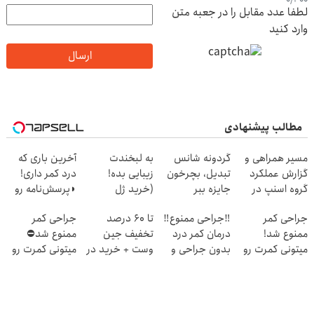
لطفا عدد مقابل را در جعبه متن
وارد کنید
ارسال
مطالب پیشنهادی
مسیر همراهی و
گردونه شانس
به لبخندت
آخرین باری که
گزارش عملکرد
تبدیل، بچرخون
زیبایی بده!
درد کمر داری!
گروه اسنپ در
جایزه ببر
(خرید ژل
◗پرسش‌نامه رو
۱۴۰۴
سفیدکننده
پر کن◖
جراحی کمر
‼️جراحی ممنوع‼️
تا 60 درصد
جراحی کمر
دندان
ممنوع شد!
درمان کمر درد
تخفیف جین
ممنوع شد⛔
با40%تخفیف)
میتونی کمرت رو
بدون جراحی و
وست + خرید در
میتونی کمرت رو
در منزل درمان
دوره نقاهت
4 قسط
در منزل درمان
کنی!
کنی! 👈🏻
((پرسش‌نامه))
پرسش‌نامه