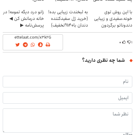
خرید40%تخفیف
با این روش توی
به لبخندت زیبایی بده!
زانو درد دیگه تمومه! در
خونه،سفیدی و زیبایی
(خرید ژل سفیدکننده
خانه درمانش کن ◀
دندوناتو برگردون
دندان با40%تخفیف)
پرسش‌نامه ▶
(40%off)
۰
۱
شما چه نظری دارید؟
0
/
400