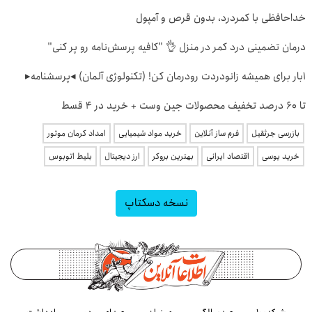
خداحافظی با کمردرد، بدون قرص و آمپول
درمان تضمینی درد کمر در منزل 👌 "کافیه پرسش‌نامه رو پر کنی"
1بار برای همیشه زانودردت رودرمان کن! (تکنولوژی آلمان) ◂پرسشنامه▸
تا 60 درصد تخفیف محصولات جین وست + خرید در 4 قسط
بازرسی جرثقیل
فرم ساز آنلاین
خرید مواد شیمیایی
امداد کرمان موتور
خرید یوسی
اقتصاد ایرانی
بهترین بروکر
ارز دیجیتال
بلیط اتوبوس
نسخه دسکتاپ