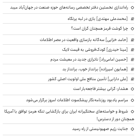
راه‌اندازی نخستین دفتر تخصصی رسانه‌های حوزه صنعت در جهان‌آباد میبد
[محمدعلی مهتدی] بازی در لبه پرتگاه
چرا گوشت قرمز همچنان گران است؟
[حامد خزایی] سه‌گانه بازسازی واقعیت در عصر اطلاعات
[مینا حیدری] کودک‌فروشی به قیمت لایک
[حسین امامی‌راد] ناترازی جدید در معیشت مردم
[همایون امیرزاده] برانداز خوب، برانداز بد
[علی دارابی] تأمین منافع ملی اولویت اصلی کشور
هشدار: گرانی بیشتر فاجعه‌بار است
مراسم یادبود روزنامه‌نگار پیشکسوت اطلاعات امروز برگزار می‌شود
شروط و خواسته‌های سختگیرانه ایران برای بازگشایی تنگه هرمز؛ توافق با آمریکا
همچنان دور از دسترس!
جنایت رژیم صهیونیستی از راه رسید