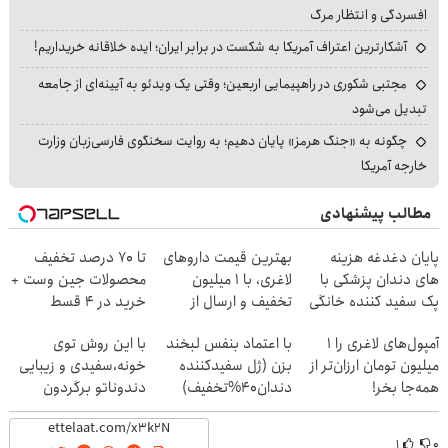
افسردگی و انتظار مرگ
آشکارترین اعتراف آمریکا به شکست در برابر ایران؛ ایده خلاقانه خریداریم!
مجتبی شکوری در راهپیمایی اربعین؛ وقتی یک ویدئو به آیینه‌ای از جامعه
تبدیل می‌شود
چگونه به «جنگ هرمز» پایان دهیم؛ به روایت سخنگوی فارسی‌زبان وزارت
خارجه آمریکا
مطالب پیشنهادی
پایان دغدغه هزینه
بهترین قیمت داروهای
تا 70 درصد تخفیف
های دندان پزشکی با
لاغری، با ۱ میلیون
محصولات جین وست +
پک سفید کننده خانگی
تخفیف و ارسال از
خرید در 4 قسط
داروخانه‌
آمپول‌های لاغری را ۱
با اعتماد بنفس لبخند
با این روش توی
میلیون تومان ارزان‌تر از
بزن (ژل سفیدکننده
خونه،سفیدی و زیبایی
همه‌جا بخر!
دندان40%تخفیف)
دندوناتو برگردون
(40%off)
۱
۰