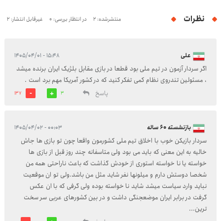
نظرات
منتشرشده: 2
در انتظار بررسی: 0
غیرقابل انتشار: 2
علی
۱۵:۴۸ - ۱۴۰۵/۰۴/۰۱
اگر سردار آزمون در تیم ملی بود قطعا در بازی مقابل بلژیک ایران برنده میشد
، مسئولین تندروی نظام کمی تفکر کنید که در کشور آمریکا مهم برد است .
پاسخ
137
3
بازنشسته 60 ساله
۰۰:۰۳ - ۱۴۰۵/۰۴/۰۲
سردار بازیکن خوب با اخلاق تیم ملی کشورمون واقعا چون تو بازی ها جاش
خالیه به این معنی که باید می بود ولی متاسفانه چند روز قبل از بازی ها
خواسته یا نا خواسته استوری از خودش گذاشت که باعث ناراحتی همه من
شخصا دوستش دارم و میلونها نفر شاید مثل من باشد.ولی تو ان موقعیت
نباید وارد سیاست میشد شاید نا خواسته بوده ولی گرفی که با ان عکس
گرفت در برابر ایران موضعجنگی داشت و در بین کشورهای عربی سر سخت
ترین...