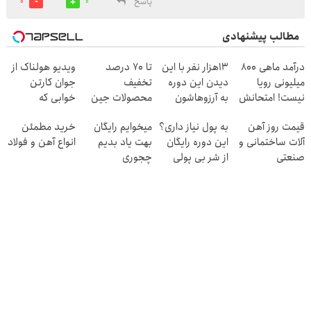
پاسخ
0
0
مطالب پیشنهادی
درآمد ماهی 800
13هزار نفر با این
تا 70 درصد
ویدیو هولناک از
میلیونی رویا
دیدن این دوره
تخفیف
جوان کارتن
نیست! امتحانش
به آرزوهاشون
محصولات جین
خوابی که
مجانیه😉
رسیدن | ثبت‌‌نام
وست + خرید در
میلیاردر شد.
قیمت روز آهن
به پول نیاز داری؟
میخوایم رایگان
خرید مطمئن
رایگان
4 قسط
آموزش رایگان
آلات ساختمانی و
این دوره رایگان
بهت یاد بدیم
انواع آهن و فولاد
صنعتی
از شر بی پولی
چجوری
خلاصت میکنه
پولدارشی! باور
نداری امتحانش
مجانیه