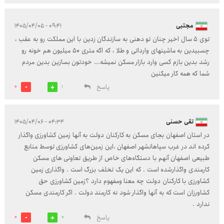
مجتبی
۰۹:۴۱ - ۱۴۰۵/۰۴/۰۵
توی ۵ سال اخیر چنان تو دهنی به سازندگان زدین با این مملکت رو به عقب ،
چسبیدین به ماشینهای وارداتی و طلا ، که اگه متری ۵۰ میلیون هم خونه رو
رشد بدین بازم کسی وارد بازار مسکن نمیشه... خودتون بسازین بدین مردم
شما که همه کار میکنین
پاسخ
0
1
تقی حسنی
۰۴:۳۴ - ۱۴۰۵/۰۴/۰۶
در استان اصفهان بجای مسکن به کارکنان دولت به آنها زمین کشاورزی واگذار
کرده اند در غرب سپاهانشهر اصفهان ،این زمین‌های کشاورزی توسط منابع
طبیعی اصفهان آنهم با دستگاه‌های خاص از طریق تعاونی های مسکن
کارمندی واگذارشده است . که این یک تخلف بزرگ است . واگذاری زمین
کشاورزی با کارکنان دولت چه معنا ومفهوم دارد ؟زمین کشاورزی حق
کشاورزان است که به آنها واگذار شود نه کارمند دولت ‌. اگر کارمندی مسکن
ندارد .
پاسخ
0
0