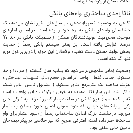
نجات مسکن از رکود مطلق است.
ناکارآمدی ساختاری وام‌های بانکی
نگاهی به وضعیت تسهیلات‌دهی در سال‌های اخیر نشان می‌دهد که
خشکسالی وام‌های بانکی به اوج خود رسیده است. بر اساس آمارهای
موجود، محرومیت تولیدکنندگان مسکن از تسهیلات بانکی در حد ۹۷
درصد افزایش یافته است. این یعنی سیستم بانکی رسماً از حمایت
بخش تولید مسکن دست کشیده و فعالان این حوزه را در برابر غول تورم
تنها گذاشته است.
وضعیت زمانی ملموس‌تر می‌شود که بدانیم سال گذشته از هر ۱۰۰ واحد
مسکونی جدید، فقط ۳ واحد (بر اساس حجم ریالی تسهیلات پرداختی و
هزینه ساخت یک مترمربع بنای مسکونی) مشمول تامین مالی شبکه
بانکی شد. این آمار تکان‌دهنده به خوبی بازگوکننده این واقعیت است
که بانک‌ها عملاً هیچ نقشی در ساخت‌وساز کشور ندارند. به تازگی حتی
یکی از بانک‌های دولتی که خود متولی اصلی حوزه مسکن به شمار
می‌رود، در نشست بزرگ فعالان ساختمانی رسماً از «نبود اعتبار برای وام
ساخت» خبر داده است؛ اعترافی صریح که تیر خلاصی بر پیکر نیمه‌جان
تامین مالی سنتی بود.