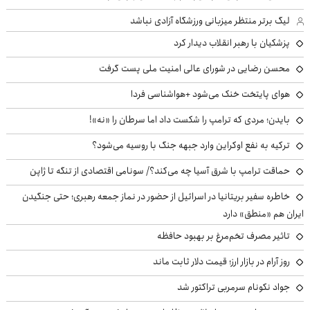
لیگ برتر منتظر میزبانی ورزشگاه آزادی نباشد
پزشکیان با رهبر انقلاب دیدار کرد
محسن رضایی در شورای عالی امنیت ملی پست گرفت
هوای پایتخت خنک می‌شود +هواشناسی فردا
بایدن؛ مردی که ترامپ را شکست داد اما سرطان را «نه»!
ترکیه به نفع اوکراین وارد جبهه جنگ با روسیه می‌شود؟
حماقت ترامپ با شرق آسیا چه می‌کند؟/ سونامی اقتصادی از تنگه تا ژاپن
خاطره سفیر بریتانیا در اسرائیل از حضور در نماز جمعه رهبری؛ حتی جنگیدن
ایران هم «منطق» دارد
تاثیر مصرف تخم‌مرغ بر بهبود حافظه
روز آرام در بازار ارز؛ قیمت دلار ثابت ماند
جواد نکونام سرمربی تراکتور شد