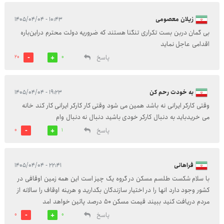
زیلان معصومی
۱۰:۴۳ - ۱۴۰۵/۰۴/۰۴
بی گمان دربن بست تکراری تنگنا هستند که ضروریه دولت محترم دراین‌باره
اقدامی عاجل نماید
پاسخ
20
0
به خودت رحم کن
۱۹:۲۳ - ۱۴۰۵/۰۴/۰۴
وقتی کارکر ایرانی نه باشد همین می شود وقتی کار کارکر ایرانی کار کند خانه
می خریدباید به‌ دنبال کارکر خودی باشيد دنبال نه دنبال وام
پاسخ
0
1
فراهانی
۲۲:۴۱ - ۱۴۰۵/۰۴/۰۴
با سلام شکست طلسم مسکن در گروه یک چیز است این همه زمین اوقافی در
کشور وجود دارد انها را در اختیار سازندگان بگدارید و هرینه اوقاف را سالانه از
مردم دریافت کنید ببیند قیمت مسکن ۵۰ درصد پائین خواهد امد
پاسخ
0
0